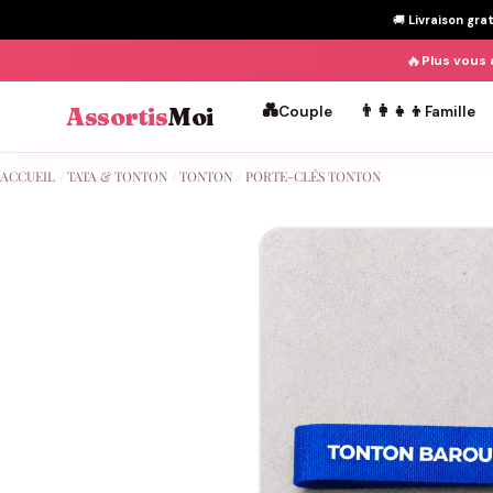
🚚
Livraison gra
🔥
Plus vous 
💑
👨‍👩‍👧‍👦
Assortis
Moi
Couple
Famille
Passer
ACCUEIL
/
TATA & TONTON
/
TONTON
/
PORTE-CLÉS TONTON
au
contenu