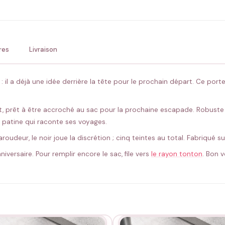
💚 Retour sous 24-48h
🇫
res
Livraison
 : il a déjà une idée derrière la tête pour le prochain départ. Ce po
nt, prêt à être accroché au sac pour la prochaine escapade. Robust
ne patine qui raconte ses voyages.
oudeur, le noir joue la discrétion ; cinq teintes au total. Fabriqué s
niversaire. Pour remplir encore le sac, file vers
le rayon tonton
. Bon 