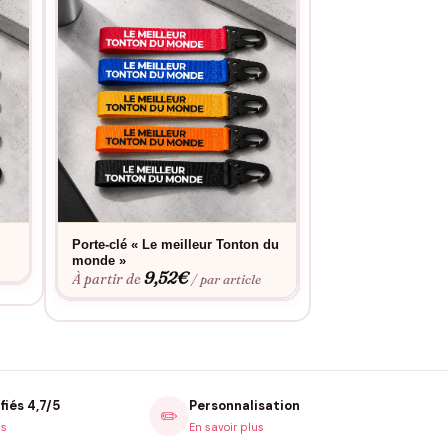
Porte-clé « Le meilleur Tonton du
Porte-clé « Tonton
9,52
monde »
À partir de
9,52
€
À partir de
/ par article
fiés 4,7/5
Personnalisation
✏️
is
En savoir plus