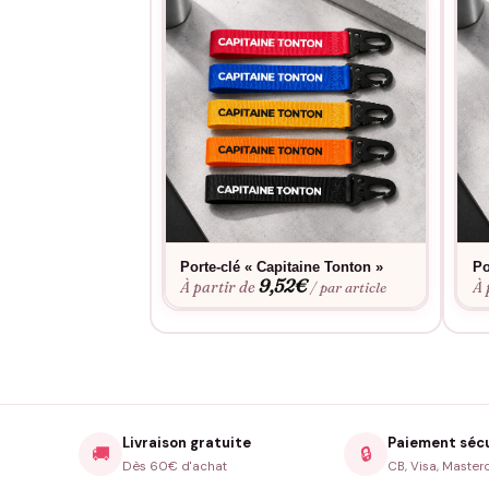
Porte-clé « Capitaine Tonton »
Po
9,52
€
À partir de
À 
/ par article
Livraison gratuite
Paiement séc
🚚
🔒
Dès 60€ d'achat
CB, Visa, Master