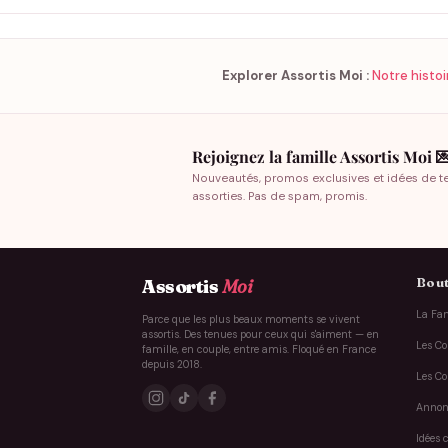
Explorer Assortis Moi :
Notre histoi
Rejoignez la famille Assortis Moi 
Nouveautés, promos exclusives et idées de t
assorties. Pas de spam, promis.
Bout
Assortis
Moi
La Fam
Parce que les plus beaux moments se vivent
assortis. Des tenues pour ceux qui s'aiment — en
Les Co
famille, en couple, entre amis. Floqué en France
depuis 2018.
Les Co
Annon
Idées 