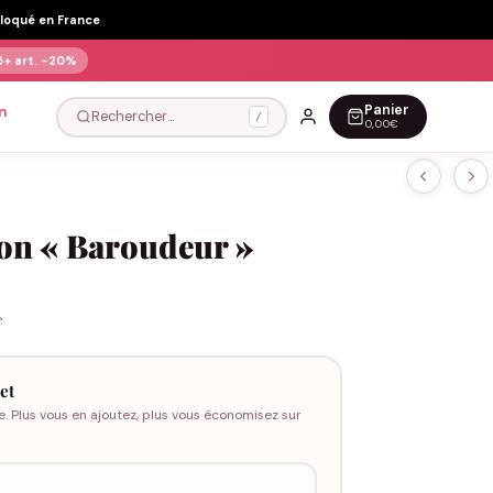
Floqué en France
5+ art.
-20%
Panier
n
Rechercher…
/
0,00€
ton « Baroudeur »
e
et
e. Plus vous en ajoutez, plus vous économisez sur