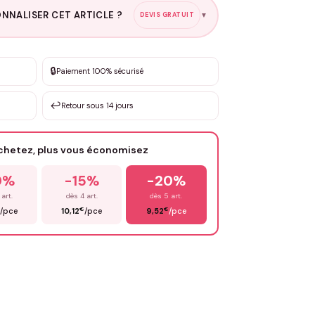
NNALISER CET ARTICLE ?
DEVIS GRATUIT
▼
esure
🔒
Paiement 100% sécurisé
sation de 3 à 10€ selon la demande
↩️
Retour sous 14 jours
Votre texte / idée
*
achetez, plus vous économisez
Email
*
0%
-15%
-20%
 art.
dès 4 art.
dès 5 art.
€
€
/pce
10,12
/pce
9,52
/pce
OYER MA DEMANDE ✨