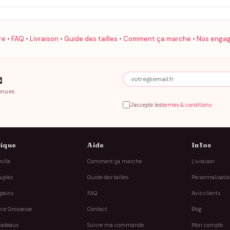
re
•
FAQ
•
Livraison
•
Guide des tailles
•
Comment ça marche
•
Nos enga

enues
J'accepte les
termes & conditions
ique
Aide
Infos
ille
Comment ça marche
Livraison
uples
Guide des tailles
Personnalisati
pains
FAQ
Avis clients
ce Grossesse
Contact
Blog
cadeaux
Suivre ma commande
Mon compte