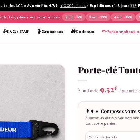
tuite
dès 60€
|
⭐
Avis vérifiés 4,7/5
·
+10 000 clients
|
⚡
Expédié sous 1-3 jours
|
🇫🇷
achetez, plus vous économisez :
2 art.
-5%
3 art.
-10%
4 art.
-15%
🎉
🤰
🎁
✏️
EVG / EVJF
Grossesse
Cadeaux
Personnalisatio
Porte-clé Ton
9,52
€
À partir de
/ par articl
👨‍👩‍👧 Composez votre s
Ajoutez un article par personn
tout votre panier.
Couleur de l'article