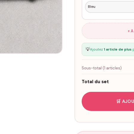
+ 
💡
Ajoutez
1 article de plus
p
Sous-total (
1
articles)
Total du set
🛒 AJOU