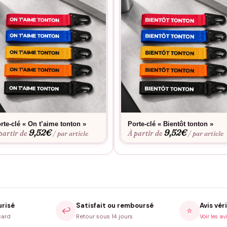
rte-clé « On t’aime tonton »
Porte-clé « Bientôt tonton »
9,52
€
9,52
€
partir de
À partir de
/ par article
/ par article
urisé
Satisfait ou remboursé
Avis véri
↩️
⭐
card
Retour sous 14 jours
Voir les av