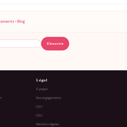
gements
•
Blog
Légal
À propos
on
Nos engagements
CGV
CGU
Mentions légales