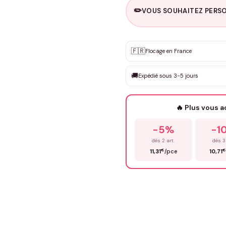
✏️
VOUS SOUHAITEZ PERSO
Personnalisation sur m
🇫🇷
✨
Flocage en France
DEVIS GRATUIT · Personnali
🚚
Expédié sous 3-5 jours
Que souhaitez-vous ?
*
🔥 Plus vous 
Prénom
*
-5%
-1
dès 2 art.
dès 3
€
€
11,31
/pce
10,71
Précisions (optionnel)
ENV