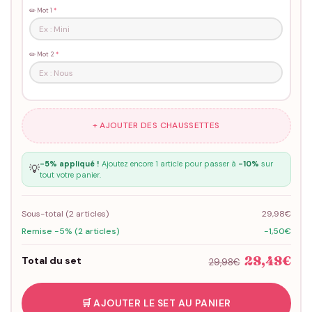
✏️ Mot 1
*
✏️ Mot 2
*
+ AJOUTER DES CHAUSSETTES
-5% appliqué !
Ajoutez encore 1 article pour passer à
-10%
sur
💡
tout votre panier.
Sous-total (
2
articles)
29,98€
Remise -5% (2 articles)
-1,50€
28,48€
Total du set
29,98€
🛒 AJOUTER LE SET AU PANIER