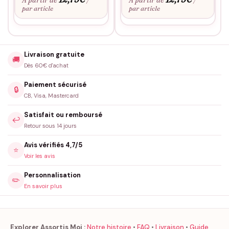
À partir de
À partir de
/
/
par article
par article
Livraison gratuite
🚚
Dès 60€ d'achat
Paiement sécurisé
🔒
CB, Visa, Mastercard
Satisfait ou remboursé
↩️
Retour sous 14 jours
Avis vérifiés 4,7/5
⭐
Voir les avis
Personnalisation
✏️
En savoir plus
Explorer Assortis Moi :
Notre histoire
•
FAQ
•
Livraison
•
Guide