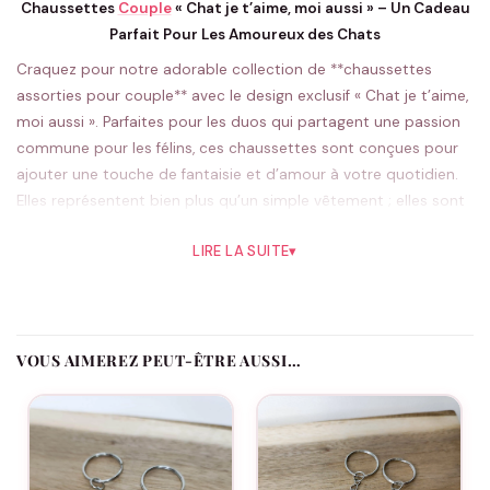
Chaussettes
Couple
« Chat je t’aime, moi aussi » – Un Cadeau
Parfait Pour Les Amoureux des Chats
Craquez pour notre adorable collection de **chaussettes
assorties pour couple** avec le design exclusif « Chat je t’aime,
moi aussi ». Parfaites pour les duos qui partagent une passion
commune pour les félins, ces chaussettes sont conçues pour
ajouter une touche de fantaisie et d’amour à votre quotidien.
Elles représentent bien plus qu’un simple vêtement ; elles sont
le symbole d’une complicité partagée et d’un amour profond,
LIRE LA SUITE
▾
exprimé avec une pointe d’humour et beaucoup de tendresse.
Le motif charmant et espiègle de ces chaussettes met en
avant deux chats adorables échangeant des regards
amoureux. À la fois élégantes et amusantes, elles sont le
VOUS AIMEREZ PEUT-ÊTRE AUSSI…
cadeau idéal pour célébrer votre relation lors de moments
spéciaux. Que ce soit pour la Saint-Valentin, un anniversaire, ou
juste pour le plaisir de faire plaisir, ces chaussettes sont une
façon originale de montrer à votre partenaire combien il ou elle
est cher(ère) à vos yeux.