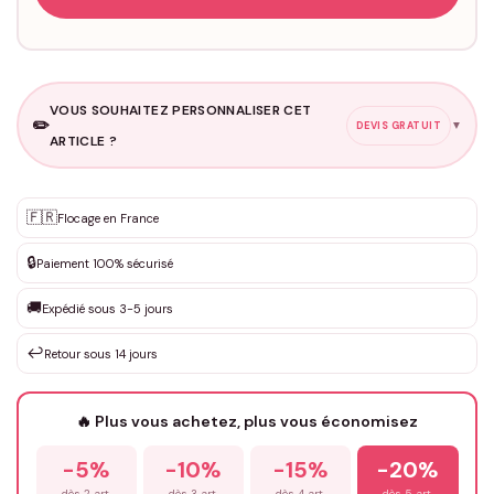
VOUS SOUHAITEZ PERSONNALISER CET
✏️
▼
DEVIS GRATUIT
ARTICLE ?
Personnalisation sur mesure
🇫🇷
✨
Flocage en France
DEVIS GRATUIT · Personnalisation de 3 à 10€ selon la demande
🔒
Paiement 100% sécurisé
Que souhaitez-vous ?
*
🚚
Expédié sous 3-5 jours
↩️
Retour sous 14 jours
Votre texte / idée
*
🔥 Plus vous achetez, plus vous économisez
-5%
-10%
-15%
-20%
Prénom
*
dès 2 art.
dès 3 art.
dès 4 art.
dès 5 art.