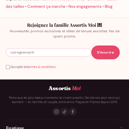
des tailles
•
Comment ça marche
•
Nos engagements
•
Blog
Rejoignez la famille Assortis Moi 💌
Nouveautés, promos exclusives et idées de tenues assorties. Pas de
spam, promis.
J'accepte les
termes & conditions
Assortis
Moi
Parce que les plus beaux moments se vivent assortis. Des tenues pour ceux qui
s'aiment — en famille, en couple, entre amis. Floqué en France depuis 2018.
Boutique