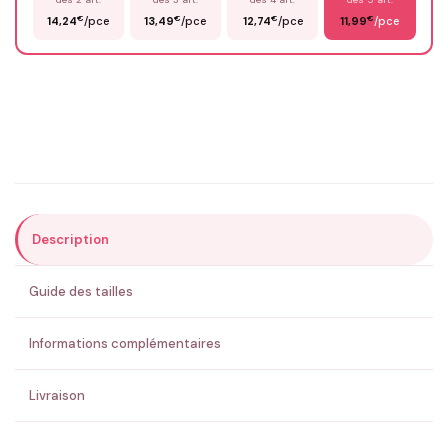
€
€
€
€
14,24
/pce
13,49
/pce
12,74
/pce
11,99
/pce
Email
*
Précisions (optionnel)
Description
ENVOYER MA DEMANDE ✨
Guide des tailles
💚 Retour sous 24-48h
🇫🇷 Flocage en France
✅ Validation avant fabrication
Informations complémentaires
Livraison