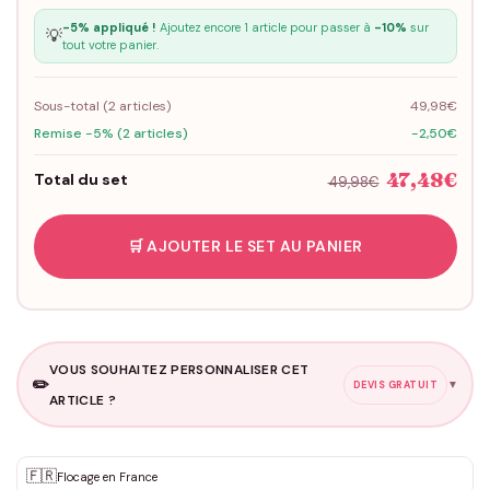
-5% appliqué !
Ajoutez encore 1 article pour passer à
-10%
sur
💡
tout votre panier.
Sous-total (
2
articles)
49,98€
Remise -5% (2 articles)
-2,50€
47,48€
Total du set
49,98€
🛒 AJOUTER LE SET AU PANIER
VOUS SOUHAITEZ PERSONNALISER CET
✏️
▼
DEVIS GRATUIT
ARTICLE ?
Personnalisation sur mesure
🇫🇷
✨
Flocage en France