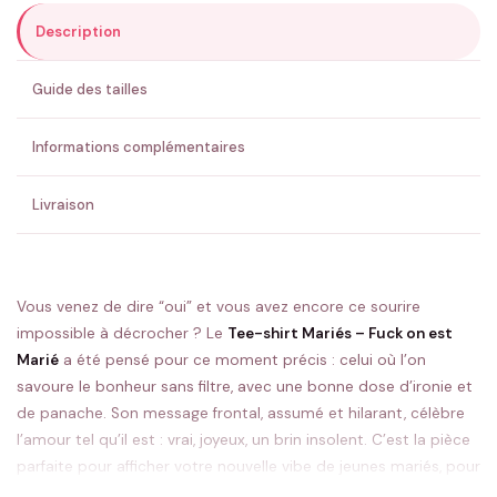
Description
ENVOYER MA DEMANDE ✨
Guide des tailles
💚 Retour sous 24-48h
🇫🇷 Flocage en France
✅ Validation avant fabrication
Informations complémentaires
Livraison
Vous venez de dire “oui” et vous avez encore ce sourire
impossible à décrocher ? Le
Tee-shirt Mariés – Fuck on est
Marié
a été pensé pour ce moment précis : celui où l’on
savoure le bonheur sans filtre, avec une bonne dose d’ironie et
de panache. Son message frontal, assumé et hilarant, célèbre
l’amour tel qu’il est : vrai, joyeux, un brin insolent. C’est la pièce
parfaite pour afficher votre nouvelle vibe de jeunes mariés, pour
dynamiser vos photos et pour marquer les esprits partout où