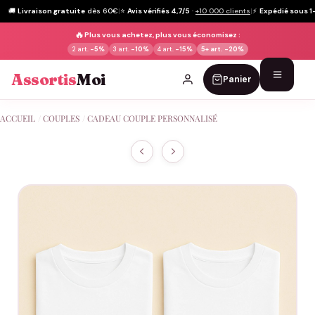
🚚
Livraison gratuite
dès 60€
|
⭐
Avis vérifiés 4,7/5
·
+10 000 clients
|
⚡
Expédié sous 1
🔥
Plus vous achetez, plus vous économisez :
2 art.
-5%
3 art.
-10%
4 art.
-15%
5+ art.
-20%
Assortis
Moi
Panier
Passer
ACCUEIL
/
COUPLES
/
CADEAU COUPLE PERSONNALISÉ
au
contenu