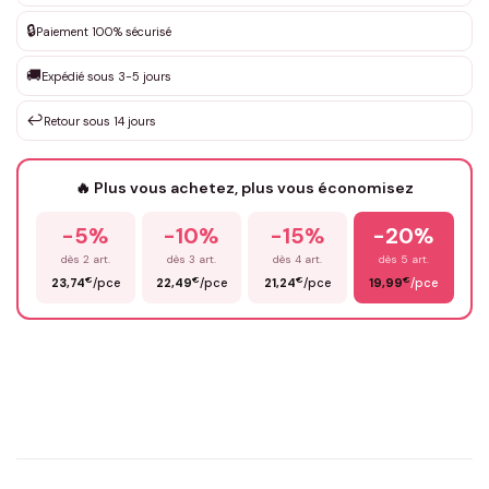
DEVIS GRATUIT · Personnalisation de 3 à 10€ selon la demande
🔒
Paiement 100% sécurisé
Que souhaitez-vous ?
*
🚚
Expédié sous 3-5 jours
↩️
Retour sous 14 jours
Votre texte / idée
*
🔥 Plus vous achetez, plus vous économisez
-5%
-10%
-15%
-20%
Prénom
*
dès 2 art.
dès 3 art.
dès 4 art.
dès 5 art.
€
€
€
€
23,74
/pce
22,49
/pce
21,24
/pce
19,99
/pce
Email
*
Précisions (optionnel)