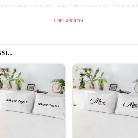
 qui est Joueur 1 et qui est Joueur 2 dans votre couple ? Le Joueur 1
e, l’attribution peut être un sujet de discussion permanent ou totale
LIRE LA SUITE
▾
uand porter le t-shirt couple Joueur 1 Joueur
gaming partagées, en convention de jeux vidéo, en soirée chez des a
SSI…
référence est immédiatement comprise. Dans un contexte familial qui 
 lavage à 30°C, repassage sur l’envers pour préserver le flocage. Dét
Questions fréquentes
e t-shirt couple Joueur 1 Joueur 2 est-il personnalisable
floquées à l’identique sur le duo. Pas de personnalisation possible.
t-on choisir qui porte le Joueur 1 et qui porte le Joueur