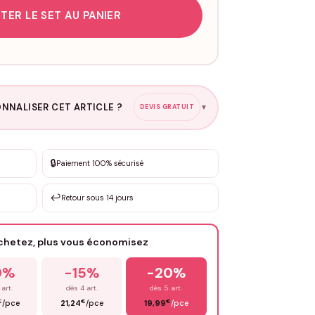
TER LE SET AU PANIER
NNALISER CET ARTICLE ?
DEVIS GRATUIT
▼
esure
🔒
Paiement 100% sécurisé
sation de 3 à 10€ selon la demande
↩️
Retour sous 14 jours
Votre texte / idée
*
achetez, plus vous économisez
Email
*
0%
-15%
-20%
 art.
dès 4 art.
dès 5 art.
€
€
€
/pce
21,24
/pce
19,99
/pce