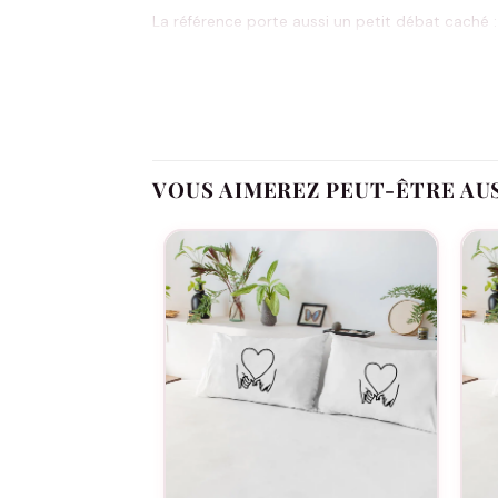
La référence porte aussi un petit débat caché :
celle qu’on prend en premier. Selon votre coupl
dynamique en l’inscrivant noir sur blanc.
Q
L’usage typique : à la maison pour les soirées 
VOUS AIMEREZ PEUT-ÊTRE AU
particulièrement bien dans les contextes où la 
Côté entretien c’est du classique : 100% coton,
L
Non, les inscriptions Joueur 1 et Joueur 2 sont 
Peu