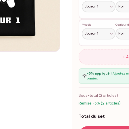
Modèle
Couleur d
+ 
-5% appliqué !
Ajoutez en
💡
panier.
Sous-total (
2
articles)
Remise -5% (2 articles)
Total du set