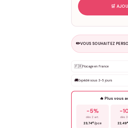
🛒 AJOU
✏️
VOUS SOUHAITEZ PERSO
Personnalisation sur m
🇫🇷
✨
Flocage en France
DEVIS GRATUIT · Personnali
🚚
Expédié sous 3-5 jours
Que souhaitez-vous ?
*
🔥 Plus vous 
Prénom
*
-5%
-1
dès 2 art.
dès 3
€
23,74
/pce
22,49