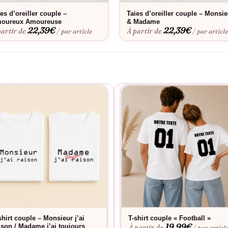
est souvent l’occasion d’un débat amusant dans le couple. Si rien n’
es d’oreiller couple –
Taies d’oreiller couple – Monsie
oureux Amoureuse
& Madame
22,39
€
22,39
€
partir de
À partir de
/ par article
/ par articl
Bon cadeau pour un couple gamer ?
nt les personnes qui jouent, et la référence est universellement com
jeu vidéo a joué un rôle.
Le flocage est-il fait en France ?
e.
Quel délai de livraison ?
ssimo domicile 7,99€. Point Relais gratuit dès 60€ d’achat.
shirt couple – Monsieur j’ai
T-shirt couple « Football »
19,99
€
ison / Madame j’ai toujours
À partir de
/ par articl