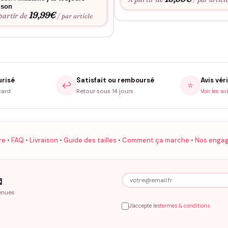
ison
19,99
€
partir de
/ par article
urisé
Satisfait ou remboursé
Avis véri
↩️
⭐
card
Retour sous 14 jours
Voir les av
re
•
FAQ
•
Livraison
•
Guide des tailles
•
Comment ça marche
•
Nos enga

enues
J'accepte les
termes & conditions