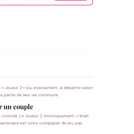
OYER MA DEMANDE ✨
 Flocage en France
✅ Validation avant fabrication
te « Joueur 2 » (ou inversement, à débattre selon
aie partie de leur vie commune.
ur un couple
 console. Le Joueur 2, historiquement, c’était
partenaire est votre coéquipier de jeu, pas