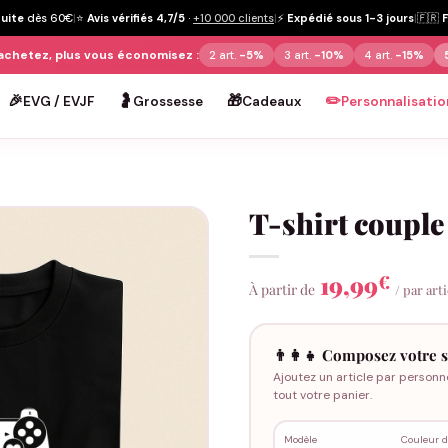
tuite
dès 60€
|
⭐
Avis vérifiés 4,7/5
·
+10 000 clients
|
⚡
Expédié sous 1-3 jours
|
🇫🇷
achetez, plus vous économisez :
2 art.
-5%
3 art.
-10%
4 art.
-15%
🎉
🤰
🎁
✏️
EVG / EVJF
Grossesse
Cadeaux
Personnalisatio
T-shirt couple
19,99
€
À partir de
/ par art
👨‍👩‍👧 Composez votre s
Ajoutez un article par personn
tout votre panier.
Modèle
Couleur d