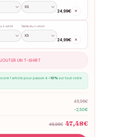
24,99€
✕
u t-shirt
Taille du t-shirt
24,99€
✕
AJOUTER UN T-SHIRT
core 1 article pour passer à
-10%
sur tout votre
49,98€
-2,50€
47,48€
49,98€