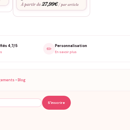
27,99
€
19,9
À partir de
À partir de
/ par article
fiés 4,7/5
Personnalisation
✏️
is
En savoir plus
gements
•
Blog