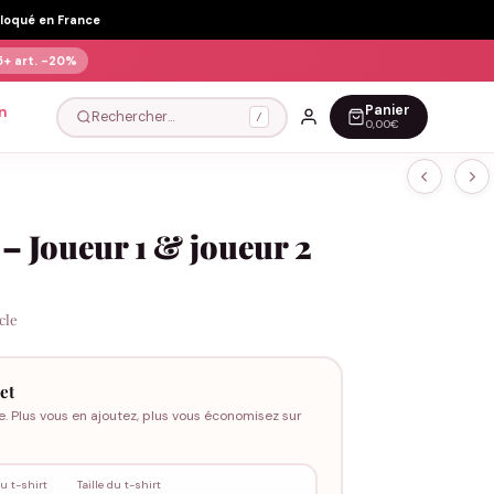
Floqué en France
5+ art.
-20%
Panier
n
Rechercher…
/
0,00€
 – Joueur 1 & joueur 2
icle
et
e. Plus vous en ajoutez, plus vous économisez sur
u t-shirt
Taille du t-shirt