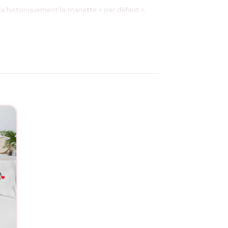
 a historiquement la manette « par défaut »,
ment résolu. Le t-shirt rend visible cette
 2
mis joueurs. Le motif fonctionne
ne joue pas, l’effet sera moins évident.
ails dans les onglets ci-dessous.
 ?
 2 ?