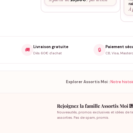
ra
À 
Livraison gratuite
Paiement séc
🚚
🔒
Dès 60€ d'achat
CB, Visa, Master
Explorer Assortis Moi :
Notre histoi
Rejoignez la famille Assortis Moi 
Nouveautés, promos exclusives et idées de t
assorties. Pas de spam, promis.