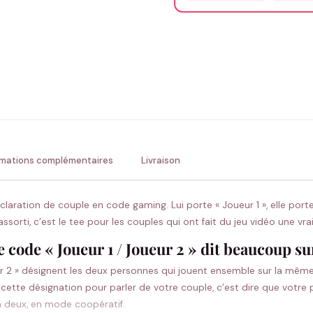
Précisions (optionnel)
ENV
💚 Retour sous 24-48h
🇫
rmations complémentaires
Livraison
déclaration de couple en code gaming. Lui porte « Joueur 1 », elle por
sorti, c’est le tee pour les couples qui ont fait du jeu vidéo une vr
 code « Joueur 1 / Joueur 2 » dit beaucoup s
ueur 2 » désignent les deux personnes qui jouent ensemble sur la même
cette désignation pour parler de votre couple, c’est dire que votre 
à deux, en mode coopératif.