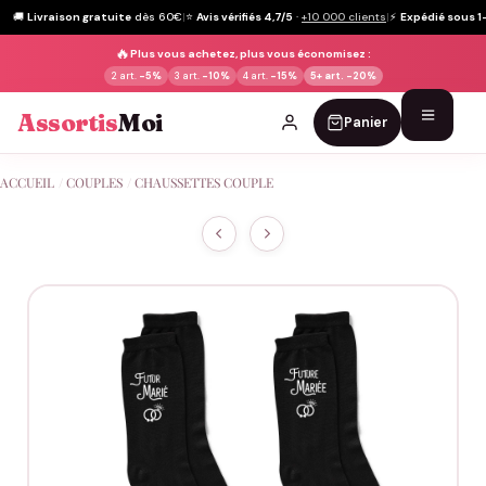
🚚
Livraison gratuite
dès 60€
|
⭐
Avis vérifiés 4,7/5
·
+10 000 clients
|
⚡
Expédié sous 1
🔥
Plus vous achetez, plus vous économisez :
2 art.
-5%
3 art.
-10%
4 art.
-15%
5+ art.
-20%
Assortis
Moi
Panier
Passer
ACCUEIL
/
COUPLES
/
CHAUSSETTES COUPLE
au
contenu