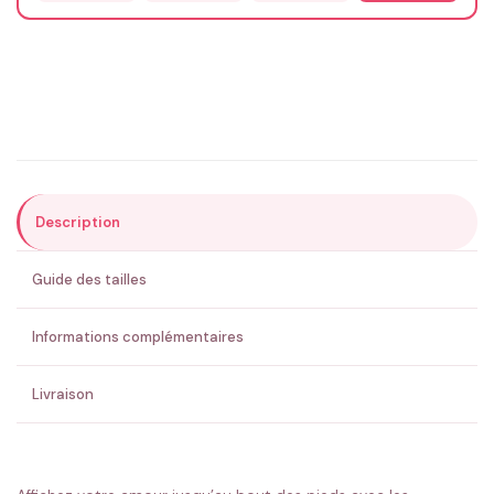
Email
*
Précisions (optionnel)
Description
ENVOYER MA DEMANDE ✨
Guide des tailles
💚 Retour sous 24-48h
🇫🇷 Flocage en France
✅ Validation avant fabrication
Informations complémentaires
Livraison