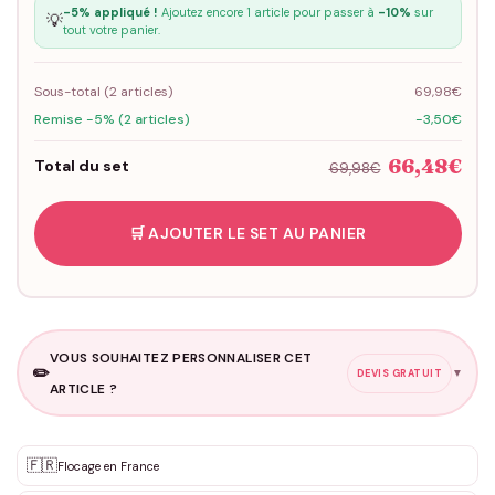
-5% appliqué !
Ajoutez encore 1 article pour passer à
-10%
sur
💡
tout votre panier.
Sous-total (
2
articles)
69,98€
Remise -5% (2 articles)
-3,50€
66,48€
Total du set
69,98€
🛒 AJOUTER LE SET AU PANIER
VOUS SOUHAITEZ PERSONNALISER CET
✏️
▼
DEVIS GRATUIT
ARTICLE ?
Personnalisation sur mesure
🇫🇷
✨
Flocage en France
DEVIS GRATUIT · Personnalisation de 3 à 10€ selon la demande