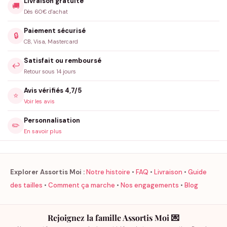
Livraison gratuite
🚚
Dès 60€ d'achat
Paiement sécurisé
🔒
CB, Visa, Mastercard
Satisfait ou remboursé
↩️
Retour sous 14 jours
Avis vérifiés 4,7/5
⭐
Voir les avis
Personnalisation
✏️
En savoir plus
Explorer Assortis Moi :
Notre histoire
•
FAQ
•
Livraison
•
Guide
des tailles
•
Comment ça marche
•
Nos engagements
•
Blog
Rejoignez la famille Assortis Moi 💌