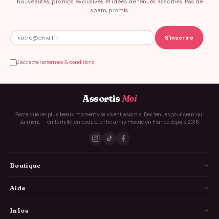
Nouveautés, promos exclusives et idées de tenues assorties. Pas de
spam, promis.
J'accepte les
termes & conditions
Assortis
Moi
Parce que les plus beaux moments se vivent assortis. Des tenues pour ceux qui
s'aiment — en famille, en couple, entre amis. Floqué en France depuis 2018.
Boutique
La Famille
Aide
Les Couples
Comment ça marche
Infos
Les Copains