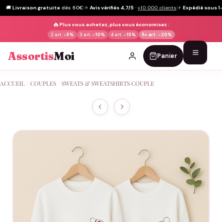
🚚
Livraison gratuite
dès 60€
|
⭐
Avis vérifiés 4,7/5
·
+10 000 clients
|
⚡
Expédié sous 1
🔥
Plus vous achetez, plus vous économisez :
2 art.
-5%
3 art.
-10%
4 art.
-15%
5+ art.
-20%
Assortis
Moi
Panier
Passer
ACCUEIL
/
COUPLES
/
SWEATS & SWEATSHIRTS COUPLE
au
contenu