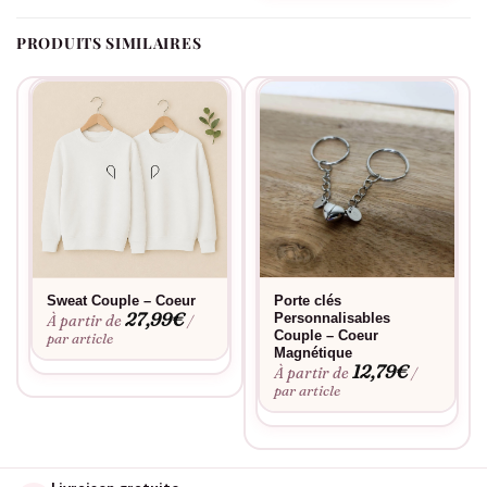
peuvent devenir un symbole de vos intérêts partagés. Imaginez
PRODUITS SIMILAIRES
vous deux, portant ces pulls lors d’un festival, d’un événement
spécial ou simplement lors d’une sortie décontractée. C’est la
manière parfaite de montrer au monde combien vous êtes unis
et assortis, dans tous les sens du terme.
Fabriqué à la commande, floqué en France.
Sweat Couple – Coeur
Porte clés
27,99
€
Personnalisables
À partir de
/
Couple – Coeur
par article
Magnétique
12,79
€
À partir de
/
par article