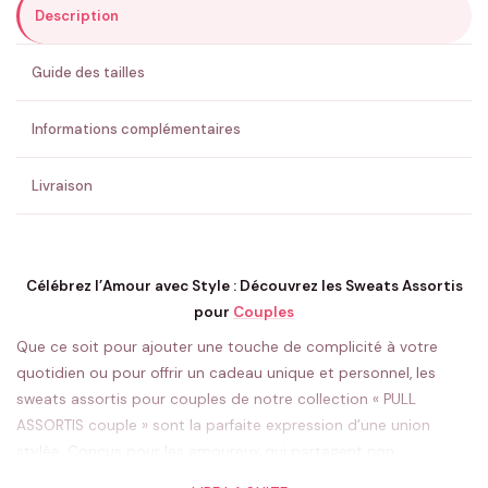
Description
ENVOYER MA DEMANDE ✨
Guide des tailles
💚 Retour sous 24-48h
🇫🇷 Flocage en France
✅ Validation avant fabrication
Informations complémentaires
Livraison
Célébrez l’Amour avec Style : Découvrez les Sweats Assortis
pour
Couples
Que ce soit pour ajouter une touche de complicité à votre
quotidien ou pour offrir un cadeau unique et personnel, les
sweats assortis pour couples de notre collection « PULL
ASSORTIS couple » sont la parfaite expression d’une union
stylée. Conçus pour les amoureux qui partagent non
seulement leurs cœurs mais aussi leur goût pour la mode, ces