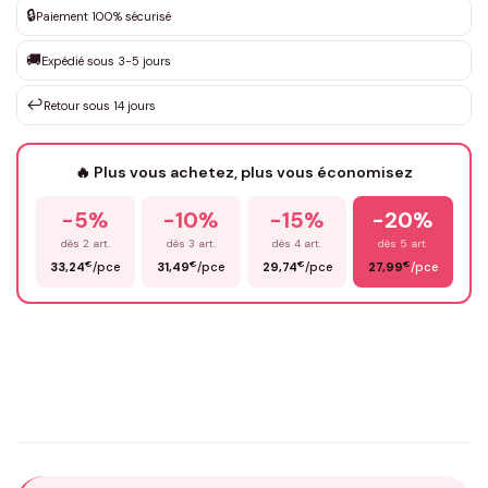
🔒
Paiement 100% sécurisé
Que souhaitez-vous ?
*
🚚
Expédié sous 3-5 jours
↩️
Retour sous 14 jours
Votre texte / idée
*
🔥 Plus vous achetez, plus vous économisez
-5%
-10%
-15%
-20%
Prénom
*
dès 2 art.
dès 3 art.
dès 4 art.
dès 5 art.
€
€
€
€
33,24
/pce
31,49
/pce
29,74
/pce
27,99
/pce
Email
*
Précisions (optionnel)