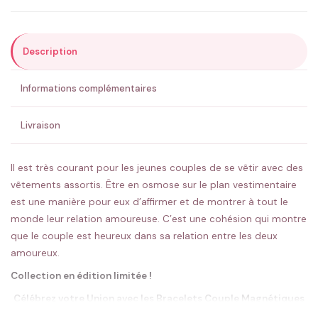
Description
ENVOYER MA DEMANDE ✨
Informations complémentaires
💚 Retour sous 24-48h
🇫🇷 Flocage en France
✅ Validation avant fabrication
Livraison
Il est très courant pour les jeunes couples de se vêtir avec des
vêtements assortis. Être en osmose sur le plan vestimentaire
est une manière pour eux d’affirmer et de montrer à tout le
monde leur relation amoureuse. C’est une cohésion qui montre
que le couple est heureux dans sa relation entre les deux
amoureux.
Collection en édition limitée !
Célébrez votre Union avec les Bracelets Couple Magnétiques
Coeur et Personnalisation