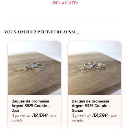
LIRE LA SUITE
▾
À la recherche d’un cadeau unique et symbolique pour votre
moitié ? Les Bracelets Couple Magnétiques Coeur de la
collection bijoux assortis pour couple sont la quintessence de
l’expression d’amour et de complicité. Conçus pour les
VOUS AIMEREZ PEUT-ÊTRE AUSSI…
amoureux qui souhaitent porter un morceau de leur âme sœur
avec eux à chaque instant, ces bracelets représentent plus
qu’un simple bijou.
Ces bracelets sont idéaux pour des occasions spéciales
comme les anniversaires de relation, la Saint-Valentin ou même
comme un cadeau surprise pour raviver la flamme de l’amour.
Chaque bracelet est doté d’un charm en forme de cœur
magnétique, symbole puissant de l’attraction et de l’union
entre deux êtres. Ils se rejoignent parfaitement au centre, tout
comme deux amoureux partageant un moment d’intimité.
Bagues de promesse
Bagues de promesse
Argent S925 Couple –
Argent S925 Couple –
Le design épuré et élégant des bracelets les rend adaptés à
Daxi
Ganao
38,39
€
38,39
€
À partir de
À partir de
/ par
/ par
tous les styles et occasions. Que ce soit pour une journée de
article
article
travail ou une soirée romantique, ces bracelets ajoutent une