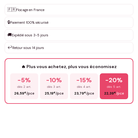
Personnalisation sur mesure
🇫🇷
✨
Flocage en France
DEVIS GRATUIT · Personnalisation de 3 à 10€ selon la demande
🔒
Paiement 100% sécurisé
Que souhaitez-vous ?
*
🚚
Expédié sous 3-5 jours
↩️
Retour sous 14 jours
Votre texte / idée
*
🔥 Plus vous achetez, plus vous économisez
-5%
-10%
-15%
-20%
Prénom
*
dès 2 art.
dès 3 art.
dès 4 art.
dès 5 art.
€
€
€
€
26,59
/pce
25,19
/pce
23,79
/pce
22,39
/pce
Email
*
Précisions (optionnel)