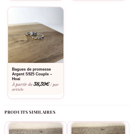
touche de sophistication et de mystère à votre tenue. Leur
design intemporel en fait également un excellent choix pour
ceux qui apprécient les accessoires subtils mais significatifs.
C’est également le cadeau parfait pour les
couples
qui vivent
une relation à distance. À chaque réunion, les aimants se
rejoignent pour symboliser la force de l’union, faisant de ce
bracelet un rappel constant que la distance n’est qu’un chiffre
quand l’amour est vrai. Offrez ce bracelet pour célébrer les
étapes importantes de votre relation ou simplement pour
montrer à quel point votre partenaire est spécial à vos yeux.
Bagues de promesse
Argent S925 Couple –
En somme, les Bracelets Couple Magnétiques Coeur sont plus
Hoai
38,39
€
À partir de
/ par
qu’un simple bijou. Ils sont un engagement à porter, une
article
promesse faite de matériaux nobles, et une manière élégante
de rester connecté à votre bien-aimé, peu importe la distance.
Fabriqué à la commande, floqué en France.
PRODUITS SIMILAIRES