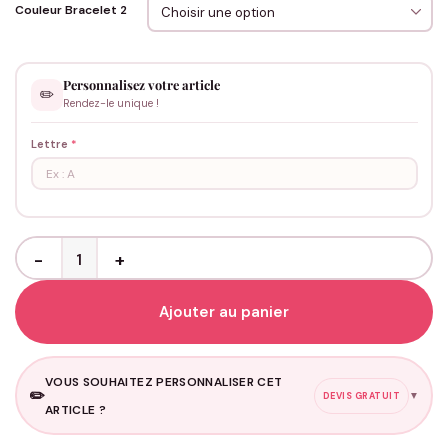
Couleur Bracelet 2
Personnalisez votre article
✏️
Rendez-le unique !
Lettre
*
quantité de Bracelets Couple Magnétiques Coeur à personnaliser
Ajouter au panier
VOUS SOUHAITEZ PERSONNALISER CET
✏️
▼
DEVIS GRATUIT
ARTICLE ?