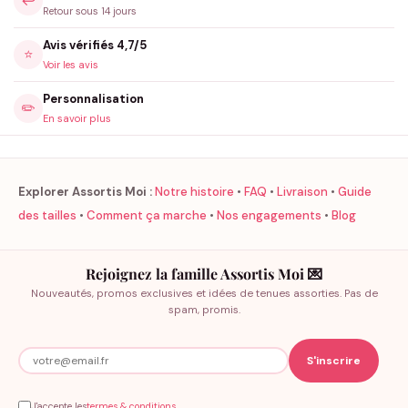
↩️
Retour sous 14 jours
Avis vérifiés 4,7/5
⭐
Voir les avis
Personnalisation
✏️
En savoir plus
Explorer Assortis Moi :
Notre histoire
•
FAQ
•
Livraison
•
Guide
des tailles
•
Comment ça marche
•
Nos engagements
•
Blog
Rejoignez la famille Assortis Moi 💌
Nouveautés, promos exclusives et idées de tenues assorties. Pas de
spam, promis.
J'accepte les
termes & conditions