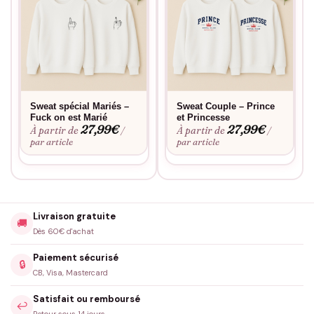
Sweat spécial Mariés –
Sweat Couple – Prince
Fuck on est Marié
et Princesse
27,99
€
27,99
€
À partir de
À partir de
/
/
par article
par article
Livraison gratuite
🚚
Dès 60€ d'achat
Paiement sécurisé
🔒
CB, Visa, Mastercard
Satisfait ou remboursé
↩️