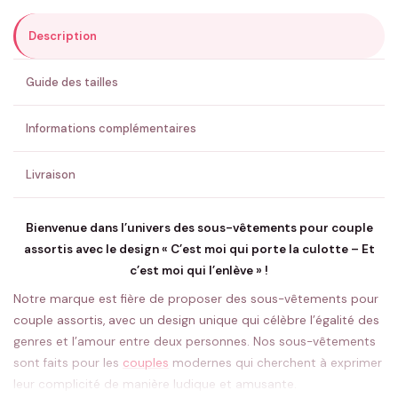
Description
ENVOYER MA DEMANDE ✨
Guide des tailles
💚 Retour sous 24-48h
🇫🇷 Flocage en France
✅ Validation avant fabrication
Informations complémentaires
Livraison
Bienvenue dans l’univers des sous-vêtements pour couple
assortis avec le design « C’est moi qui porte la culotte – Et
c’est moi qui l’enlève » !
Notre marque est fière de proposer des sous-vêtements pour
couple assortis, avec un design unique qui célèbre l’égalité des
genres et l’amour entre deux personnes. Nos sous-vêtements
sont faits pour les
couples
modernes qui cherchent à exprimer
leur complicité de manière ludique et amusante.