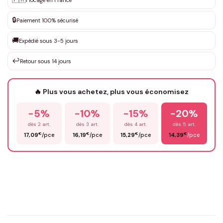
✨
DEVIS GRATUIT · Personnalisation de 3 à 10€ selon la demande
🔒
Paiement 100% sécurisé
Que souhaitez-vous ?
*
🚚
Expédié sous 3-5 jours
↩️
Retour sous 14 jours
Votre texte / idée
*
🔥 Plus vous achetez, plus vous économisez
-5%
-10%
-15%
-20%
Prénom
*
dès 2 art.
dès 3 art.
dès 4 art.
dès 5 art.
€
€
€
€
17,09
/pce
16,19
/pce
15,29
/pce
14,39
/pce
Email
*
Précisions (optionnel)