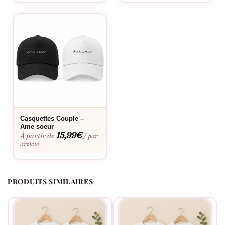
et leur amour tout en ayant une touche d’humour et de
légèreté.
Nous sommes convaincus que nos sous-vêtements assortis
avec le design « C’est moi qui porte la culotte – Et c’est moi
qui l’enlève » apporteront de la joie et de la bonne humeur
dans votre vie de couple. Commandez dès maintenant et
affichez votre amour avec style !
Fabriqué à la commande, floqué en France.
Casquettes Couple –
Ame soeur
15,99
€
À partir de
/ par
article
PRODUITS SIMILAIRES