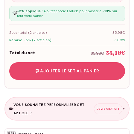
-5% appliqué !
Ajoutez encore 1 article pour passer à
-10%
sur
💡
tout votre panier.
Sous-total (
2
articles)
35,98€
Remise -5% (2 articles)
-1,80€
34,18€
Total du set
35,98€
🛒 AJOUTER LE SET AU PANIER
VOUS SOUHAITEZ PERSONNALISER CET
✏️
▼
DEVIS GRATUIT
ARTICLE ?
Personnalisation sur mesure
🇫🇷
Flocage en France