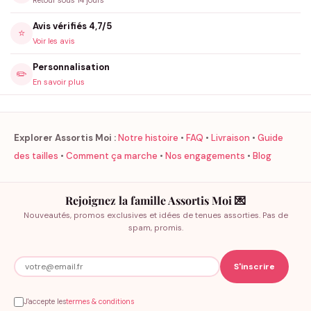
Retour sous 14 jours
Avis vérifiés 4,7/5
⭐
Voir les avis
Personnalisation
✏️
En savoir plus
Explorer Assortis Moi :
Notre histoire
•
FAQ
•
Livraison
•
Guide
des tailles
•
Comment ça marche
•
Nos engagements
•
Blog
Rejoignez la famille Assortis Moi 💌
Nouveautés, promos exclusives et idées de tenues assorties. Pas de
spam, promis.
J'accepte les
termes & conditions