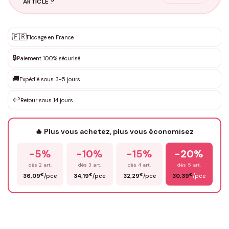
ARTICLE ?
Personnalisation sur mesure
🇫🇷
✨
Flocage en France
DEVIS GRATUIT · Personnalisation de 3 à 10€ selon la demande
🔒
Paiement 100% sécurisé
Que souhaitez-vous ?
*
🚚
Expédié sous 3-5 jours
↩️
Retour sous 14 jours
Votre texte / idée
*
🔥 Plus vous achetez, plus vous économisez
-5%
-10%
-15%
-20%
Prénom
*
dès 2 art.
dès 3 art.
dès 4 art.
dès 5 art.
€
€
€
€
36,09
/pce
34,19
/pce
32,29
/pce
30,39
/pce
Email
*