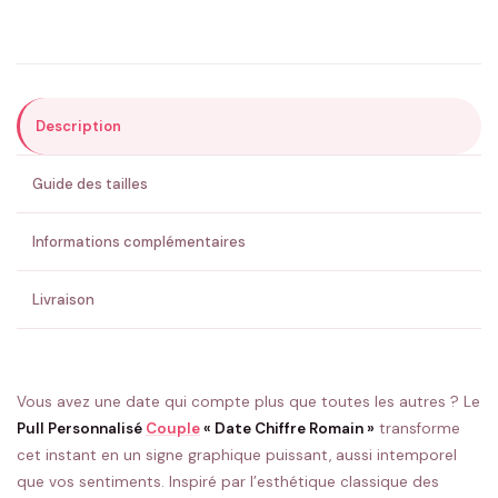
Précisions (optionnel)
Description
ENVOYER MA DEMANDE ✨
Guide des tailles
💚 Retour sous 24-48h
🇫🇷 Flocage en France
✅ Validation avant fabrication
Informations complémentaires
Livraison
Vous avez une date qui compte plus que toutes les autres ? Le
Pull Personnalisé
Couple
« Date Chiffre Romain »
transforme
cet instant en un signe graphique puissant, aussi intemporel
que vos sentiments. Inspiré par l’esthétique classique des