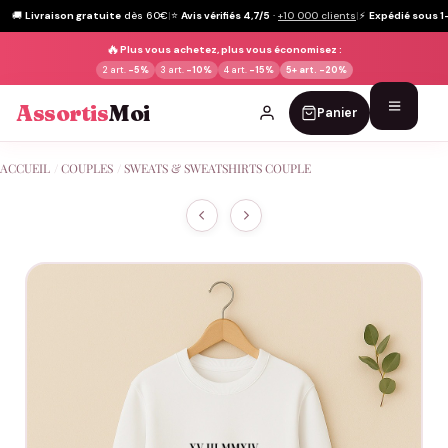
🚚
Livraison gratuite
dès 60€
|
⭐
Avis vérifiés 4,7/5
·
+10 000 clients
|
⚡
Expédié sous 1
🔥
Plus vous achetez, plus vous économisez :
2 art.
-5%
3 art.
-10%
4 art.
-15%
5+ art.
-20%
Assortis
Moi
Panier
Passer
ACCUEIL
/
COUPLES
/
SWEATS & SWEATSHIRTS COUPLE
au
contenu