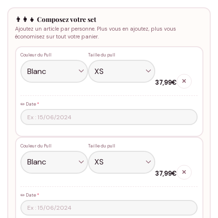
👨‍👩‍👧 Composez votre set
Ajoutez un article par personne. Plus vous en ajoutez, plus vous
économisez sur tout votre panier.
Couleur du Pull
Taille du pull
✕
37,99€
✏️ Date
*
Couleur du Pull
Taille du pull
✕
37,99€
✏️ Date
*