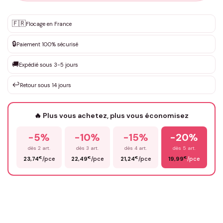
Personnalisation sur mesure
🇫🇷
✨
Flocage en France
DEVIS GRATUIT · Personnalisation de 3 à 10€ selon la demande
🔒
Paiement 100% sécurisé
Que souhaitez-vous ?
*
🚚
Expédié sous 3-5 jours
↩️
Retour sous 14 jours
Votre texte / idée
*
🔥 Plus vous achetez, plus vous économisez
-5%
-10%
-15%
-20%
Prénom
*
dès 2 art.
dès 3 art.
dès 4 art.
dès 5 art.
€
€
€
€
23,74
/pce
22,49
/pce
21,24
/pce
19,99
/pce
Email
*
Précisions (optionnel)