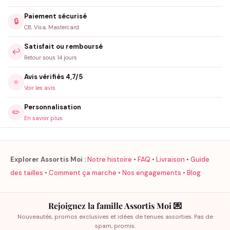
Paiement sécurisé
🔒
CB, Visa, Mastercard
Satisfait ou remboursé
↩️
Retour sous 14 jours
Avis vérifiés 4,7/5
⭐
Voir les avis
Personnalisation
✏️
En savoir plus
Explorer Assortis Moi :
Notre histoire
•
FAQ
•
Livraison
•
Guide
des tailles
•
Comment ça marche
•
Nos engagements
•
Blog
Rejoignez la famille Assortis Moi 💌
Nouveautés, promos exclusives et idées de tenues assorties. Pas de
spam, promis.