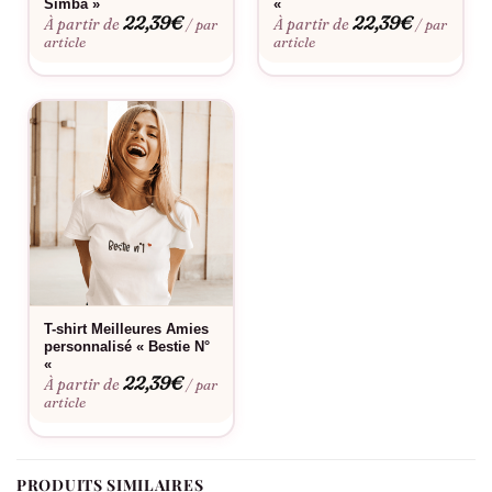
Simba »
«
le duo.
22,39
€
22,39
€
À partir de
À partir de
/ par
/ par
article
article
Ce t-shirt n’est pas simplement un vêtement, c’est une
déclaration de style et un lien tangible qui renforce les
relations. Que ce soit pour traîner ensemble, voyager ou
simplement pour profiter d’une soirée relaxante, ce t-shirt
garantit que tous les moments passés ensemble seront
empreints de confort et d’amusement. Grâce à son design
unisexe et à sa coupe classique, il convient parfaitement à
tous, créant ainsi un souvenir durable partagé entre amis.
T-shirt Meilleures Amies
personnalisé « Bestie N°
«
22,39
€
À partir de
/ par
article
PRODUITS SIMILAIRES