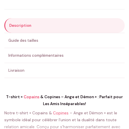
Description
ENVOYER MA DEMANDE ✨
Guide des tailles
💚 Retour sous 24-48h
🇫🇷 Flocage en France
✅ Validation avant fabrication
Informations complémentaires
Livraison
T-shirt «
Copains
& Copines – Ange et Démon » : Parfait pour
Les Amis Inséparables!
Notre t-shirt « Copains &
Copines
– Ange et Démon » est le
symbole idéal pour célébrer l’union et la dualité dans toute
relation amicale. Conçu pour s’harmoniser parfaitement avec