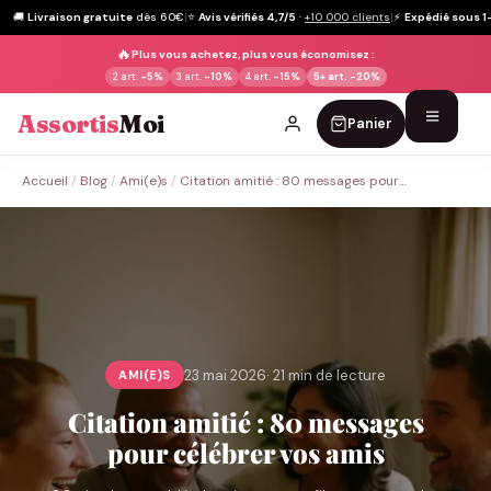
🚚
Livraison gratuite
dès 60€
|
⭐
Avis vérifiés 4,7/5
·
+10 000 clients
|
⚡
Expédié sous 1
🔥
Plus vous achetez, plus vous économisez :
2 art.
-5%
3 art.
-10%
4 art.
-15%
5+ art.
-20%
Assortis
Moi
Panier
Passer
Accueil
/
Blog
/
Ami(e)s
/
Citation amitié : 80 messages pour…
au
contenu
23 mai 2026
· 21 min de lecture
AMI(E)S
Citation amitié : 80 messages
pour célébrer vos amis