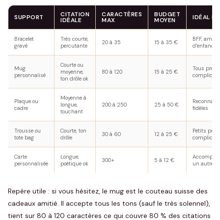
CITATION
CARACTÈRES
BUDGET
SUPPORT
IDÉAL P
IDÉALE
MAX
MOYEN
Bracelet
Très courte,
BFF, amie
20 à 35
15 à 35 €
gravé
percutante
d’enfance
Courte ou
Mug
Tous profils
moyenne,
80 à 120
15 à 25 €
personnalisé
complice
ton drôle ok
Moyenne à
Plaque ou
Reconnaiss
longue,
200 à 250
25 à 50 €
cadre
fidèles
touchant
Trousse ou
Courte, ton
Petits prix,
30 à 60
12 à 25 €
tote bag
drôle
complicité
Carte
Longue,
Accompag
300+
5 à 12 €
personnalisée
poétique ok
un autre c
Repère utile : si vous hésitez, le mug est le couteau suisse des
cadeaux amitié. Il accepte tous les tons (sauf le très solennel),
tient sur 80 à 120 caractères ce qui couvre 80 % des citations