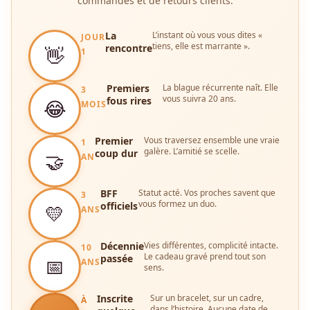
commandes et de retours clients.
La
L’instant où vous vous dites «
JOUR
tiens, elle est marrante ».
rencontre
👋
1
Premiers
La blague récurrente naît. Elle
3
vous suivra 20 ans.
fous rires
😂
MOIS
Premier
Vous traversez ensemble une vraie
1
galère. L’amitié se scelle.
coup dur
🤝
AN
BFF
Statut acté. Vos proches savent que
3
vous formez un duo.
officiels
💛
ANS
Décennie
Vies différentes, complicité intacte.
10
Le cadeau gravé prend tout son
passée
📅
ANS
sens.
Inscrite
Sur un bracelet, sur un cadre,
À
dans l’histoire. Aucune date de