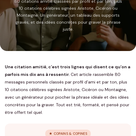
80 citations amitié classées par profil et par ton, plus
10 citations célèbres signées Aristote, Cicéron ou
Montaigne. Un générateur, un tableau des supports
gravés, et des idées concrètes pour graver la phrase
juste.
Une citation amitié, c’est trois lignes qui disent ce qu’on a
parfois mis dix ans à ressentir.
Cet article rassemble 80
messages personnels classés par profil d’ami et par ton, plus
10 citations célèbres signées Aristote, Cicéron ou Montaigne,
avec un générateur pour piocher la phrase idéale et des idées
concrètes pour la graver. Tout est trié, formaté, et pensé pour
être offert tel quel.
★ COPAINS & COPINES