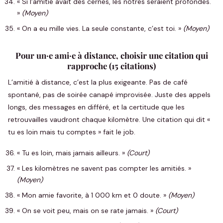
« Si l’amitié avait des cernes, les nôtres seraient profondes.
»
(Moyen)
« On a eu mille vies. La seule constante, c’est toi. »
(Moyen)
Pour un·e ami·e à distance, choisir une citation qui
rapproche (15 citations)
L’amitié à distance, c’est la plus exigeante. Pas de café
spontané, pas de soirée canapé improvisée. Juste des appels
longs, des messages en différé, et la certitude que les
retrouvailles vaudront chaque kilomètre. Une citation qui dit «
tu es loin mais tu comptes » fait le job.
« Tu es loin, mais jamais ailleurs. »
(Court)
« Les kilomètres ne savent pas compter les amitiés. »
(Moyen)
« Mon amie favorite, à 1 000 km et 0 doute. »
(Moyen)
« On se voit peu, mais on se rate jamais. »
(Court)