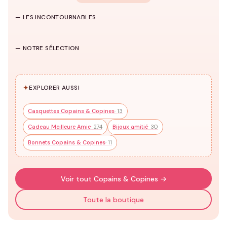
Copains & Copines
— LES INCONTOURNABLES
274 modèles
→
Sweats & Pulls
Chaussettes
T-shirts Copains
Copains
Copains &
HUB
& Copines
Copines
Copines
— NOTRE SÉLECTION
102 modèles
82 modèles
38 modèles
✦
EXPLORER AUSSI
Casquettes Copains & Copines
· 13
Cadeau Meilleure Amie
· 274
Bijoux amitié
· 30
Bonnets Copains & Copines
· 11
Voir tout Copains & Copines →
Toute la boutique