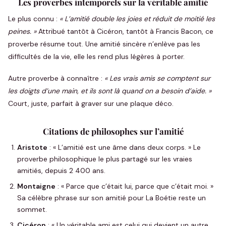
Les proverbes intemporels sur la véritable amitié
Le plus connu :
« L’amitié double les joies et réduit de moitié les
peines. »
Attribué tantôt à Cicéron, tantôt à Francis Bacon, ce
proverbe résume tout. Une amitié sincère n’enlève pas les
difficultés de la vie, elle les rend plus légères à porter.
Autre proverbe à connaître :
« Les vrais amis se comptent sur
les doigts d’une main, et ils sont là quand on a besoin d’aide. »
Court, juste, parfait à graver sur une plaque déco.
Citations de philosophes sur l’amitié
Aristote
: « L’amitié est une âme dans deux corps. » Le
proverbe philosophique le plus partagé sur les vraies
amitiés, depuis 2 400 ans.
Montaigne
: « Parce que c’était lui, parce que c’était moi. »
Sa célèbre phrase sur son amitié pour La Boétie reste un
sommet.
Cicéron
: « Un véritable ami est celui qui devient un autre