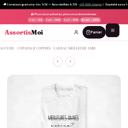
🚚
Livraison gratuite
dès 60€
|
⭐
Avis vérifiés 4,7/5
·
+10 000 clients
|
⚡
Expédié sous 1
🔥
Plus vous achetez, plus vous économisez :
2 art.
-5%
3 art.
-10%
4 art.
-15%
5+ art.
-20%
Assortis
Moi
Panier
Passer
ACCUEIL
/
COPAINS & COPINES
/
CADEAU MEILLEURE AMIE
au
contenu