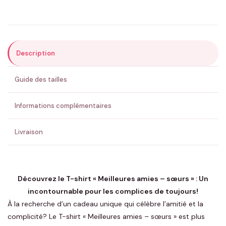
Précisions (optionnel)
Description
ENVOYER MA DEMANDE ✨
Guide des tailles
💚 Retour sous 24-48h
🇫🇷 Flocage en France
✅ Validation avant fabrication
Informations complémentaires
Livraison
Découvrez le T-shirt « Meilleures amies – sœurs » : Un
incontournable pour les complices de toujours!
À la recherche d’un cadeau unique qui célèbre l’amitié et la
complicité? Le T-shirt « Meilleures amies – sœurs » est plus