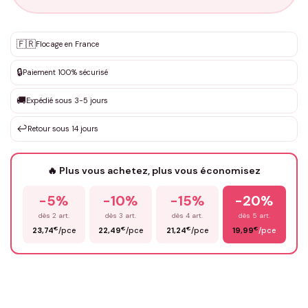
Personnalisation sur mesure
🇫🇷
✨
Flocage en France
DEVIS GRATUIT · Personnalisation de 3 à 10€ selon la demande
🔒
Paiement 100% sécurisé
Que souhaitez-vous ?
*
🚚
Expédié sous 3-5 jours
↩️
Retour sous 14 jours
Votre texte / idée
*
🔥 Plus vous achetez, plus vous économisez
-5%
-10%
-15%
-20%
Prénom
*
dès 2 art.
dès 3 art.
dès 4 art.
dès 5 art.
€
€
€
€
23,74
/pce
22,49
/pce
21,24
/pce
19,99
/pce
Email
*