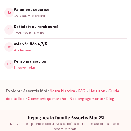
Paiement sécurisé
🔒
CB, Visa, Mastercard
Satisfait ou remboursé
↩️
Retour sous 14 jours
Avis vérifiés 4,7/5
⭐
Voir les avis
Personnalisation
✏️
En savoir plus
Explorer Assortis Moi :
Notre histoire
•
FAQ
•
Livraison
•
Guide
des tailles
•
Comment ça marche
•
Nos engagements
•
Blog
Rejoignez la famille Assortis Moi 💌
Nouveautés, promos exclusives et idées de tenues assorties. Pas de
spam, promis.