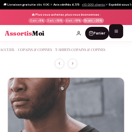
🚚
Livraison gratuite
dès 60€
|
⭐
Avis vérifiés 4,7/5
·
+10 000 clients
|
⚡
Expédié sous 1
🔥
Plus vous achetez, plus vous économisez :
2 art.
-5%
3 art.
-10%
4 art.
-15%
5+ art.
-20%
Assortis
Moi
Panier
Passer
ACCUEIL
/
COPAINS & COPINES
/
T-SHIRTS COPAINS & COPINES
au
contenu