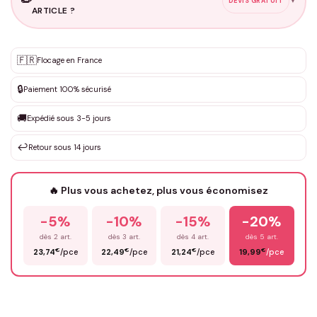
✏️
▼
DEVIS GRATUIT
ARTICLE ?
Personnalisation sur mesure
🇫🇷
✨
Flocage en France
DEVIS GRATUIT · Personnalisation de 3 à 10€ selon la demande
🔒
Paiement 100% sécurisé
Que souhaitez-vous ?
*
🚚
Expédié sous 3-5 jours
↩️
Retour sous 14 jours
Votre texte / idée
*
🔥 Plus vous achetez, plus vous économisez
-5%
-10%
-15%
-20%
Prénom
*
dès 2 art.
dès 3 art.
dès 4 art.
dès 5 art.
€
€
€
€
23,74
/pce
22,49
/pce
21,24
/pce
19,99
/pce
Email
*