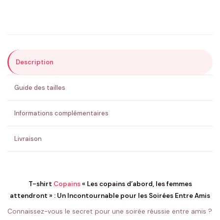
Précisions (optionnel)
Description
ENVOYER MA DEMANDE ✨
Guide des tailles
💚 Retour sous 24-48h
🇫🇷 Flocage en France
✅ Validation avant fabrication
Informations complémentaires
Livraison
T-shirt
Copains
« Les copains d’abord, les femmes
attendront » : Un Incontournable pour les Soirées Entre Amis
Connaissez-vous le secret pour une soirée réussie entre amis ?