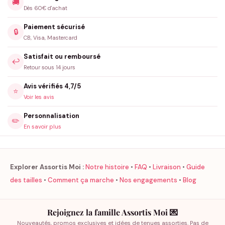
🚚
Dès 60€ d'achat
Paiement sécurisé
🔒
CB, Visa, Mastercard
Satisfait ou remboursé
↩️
Retour sous 14 jours
Avis vérifiés 4,7/5
⭐
Voir les avis
Personnalisation
✏️
En savoir plus
Explorer Assortis Moi :
Notre histoire
•
FAQ
•
Livraison
•
Guide
des tailles
•
Comment ça marche
•
Nos engagements
•
Blog
Rejoignez la famille Assortis Moi 💌
Nouveautés, promos exclusives et idées de tenues assorties. Pas de