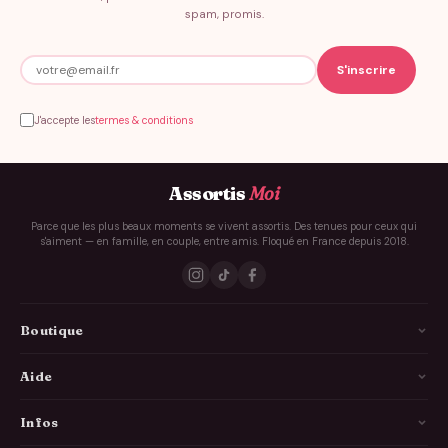
spam, promis.
J'accepte les
termes & conditions
Assortis
Moi
Parce que les plus beaux moments se vivent assortis. Des tenues pour ceux qui
s'aiment — en famille, en couple, entre amis. Floqué en France depuis 2018.
Boutique
La Famille
Aide
Les Couples
Comment ça marche
Infos
Les Copains
Guide des tailles