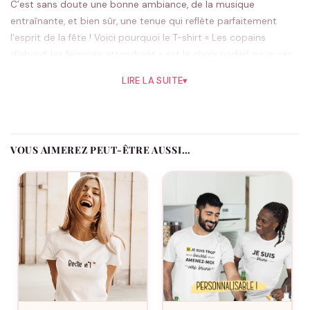
C’est sans doute une bonne ambiance, de la musique
entraînante, et bien sûr, une tenue qui reflète parfaitement
l’esprit de la fête ! Voici pourquoi le T-shirt « Les copains
d’abord, les femmes attendront » est le choix parfait pour ces
moments précieux. Inspiré par la camaraderie et la joie de
LIRE LA SUITE
▾
vivre, ce t-shirt est bien plus qu’un simple vêtement ; c’est un
véritable étendard de l’amitié et de la bonne humeur.
Imaginons un week-end de détente, une sortie en bar, ou
même un anniversaire. Que ce soit pour célébrer l’amitié ou
VOUS AIMEREZ PEUT-ÊTRE AUSSI…
simplement profiter d’un bon moment, ce t-shirt sera votre
meilleur allié. Avec son design à la fois humoristique et stylé, il
ouvre la voie à des conversations amusantes et des rires
partagés. Il incarne l’esprit léger et festif des retrouvailles entre
copains.
Offrir ce t-shirt, c’est choisir un cadeau qui marque les esprits.
C’est l’idéal pour un ami qui aime organiser ou participer à des
soirées, des vacances, ou des événements spéciaux où
l’humour a sa place. Imaginez le porter lors d’un EVG