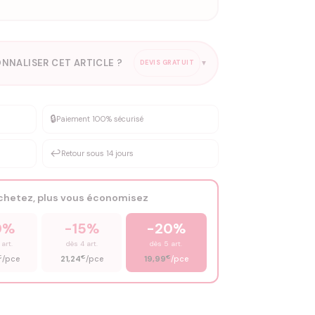
NNALISER CET ARTICLE ?
DEVIS GRATUIT
▼
esure
🔒
Paiement 100% sécurisé
sation de 3 à 10€ selon la demande
↩️
Retour sous 14 jours
Votre texte / idée
*
achetez, plus vous économisez
Email
*
0%
-15%
-20%
 art.
dès 4 art.
dès 5 art.
€
€
€
/pce
21,24
/pce
19,99
/pce