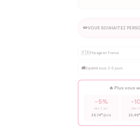
✏️
VOUS SOUHAITEZ PERSO
Personnalisation sur m
🇫🇷
✨
Flocage en France
DEVIS GRATUIT · Personnali
🚚
Expédié sous 3-5 jours
Que souhaitez-vous ?
*
🔥 Plus vous 
Prénom
*
-5%
-1
dès 2 art.
dès 3
€
23,74
/pce
22,49
Précisions (optionnel)