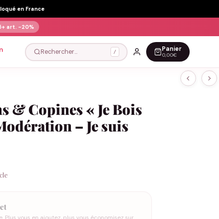
Floqué en France
5+ art.
-20%
Panier
n
Rechercher…
/
0,00€
s & Copines « Je Bois
Modération – Je suis
icle
et
e. Plus vous en ajoutez, plus vous économisez sur