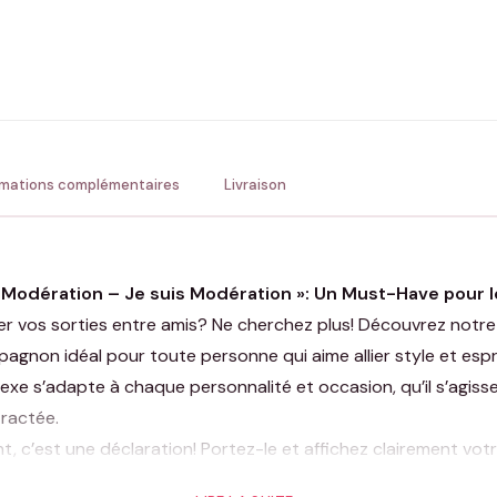
ENV
💚 Retour sous 24-48h
🇫
rmations complémentaires
Livraison
ec Modération – Je suis Modération »: Un Must-Have pour
r vos sorties entre amis? Ne cherchez plus! Découvrez notre 
agnon idéal pour toute personne qui aime allier style et espr
xe s’adapte à chaque personnalité et occasion, qu’il s’agisse
ractée.
, c’est une déclaration! Portez-le et affichez clairement vo
t la modération ou aiment la revendiquer de manière ironique, i