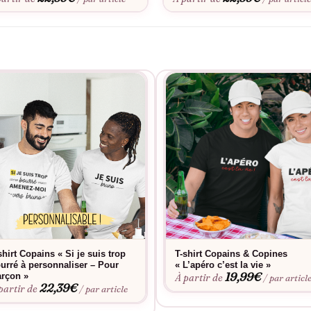
shirt Copains « Si je suis trop
T-shirt Copains & Copines
urré à personnaliser – Pour
« L’apéro c’est la vie »
19,99
€
rçon »
À partir de
/ par articl
22,39
€
partir de
/ par article