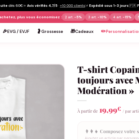
tuite
dès 60€
|
⭐
Avis vérifiés 4,7/5
·
+10 000 clients
|
⚡
Expédié sous 1-3 jours
|
🇫🇷
achetez, plus vous économisez :
2 art.
-5%
3 art.
-10%
4 art.
-15%
🎉
🤰
🎁
✏️
EVG / EVJF
Grossesse
Cadeaux
Personnalisatio
T-shirt Copain
toujours avec 
Modération »
19,99
€
À partir de
/ par art
👨‍👩‍👧 Composez votre s
Ajoutez un article par personn