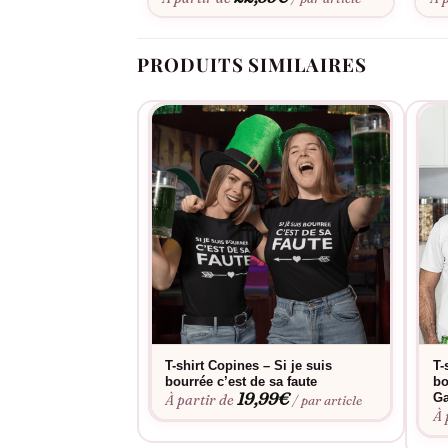
PRODUITS SIMILAIRES
T-shirt Copines – Si je suis
T-
bourrée c’est de sa faute
bo
19,99
€
Ga
À partir de
/ par article
À 