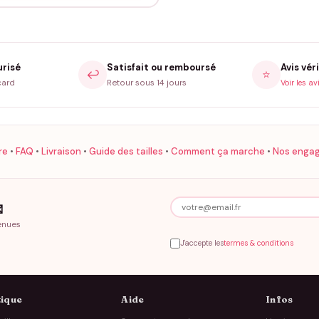
urisé
Satisfait ou remboursé
Avis véri
↩️
⭐
card
Retour sous 14 jours
Voir les av
re
•
FAQ
•
Livraison
•
Guide des tailles
•
Comment ça marche
•
Nos enga

enues
J'accepte les
termes & conditions
ique
Aide
Infos