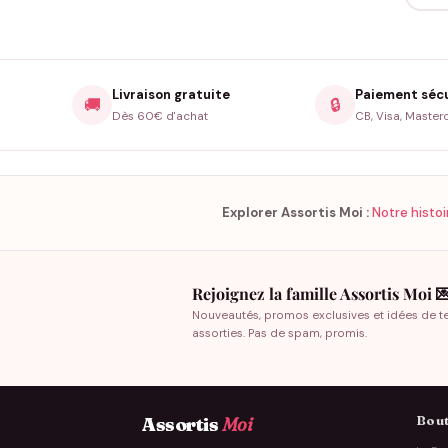
Livraison gratuite
Paiement séc
🚚
🔒
Dès 60€ d'achat
CB, Visa, Master
Explorer Assortis Moi :
Notre histoi
Rejoignez la famille Assortis Moi 
Nouveautés, promos exclusives et idées de t
assorties. Pas de spam, promis.
Bout
Assortis
Moi