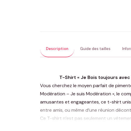
Description
Guide des tailles
Info
T-Shirt « Je Bois toujours av
Vous cherchez le moyen parfait de pimente
Modération – Je suis Modération », le comp
amusantes et engageantes, ce t-shirt unise
entre amis, ou même d’une réunion décont
Ce T-shirt n’est pas seulement un vêtement
légère de la vie. Idéal pour ceux qui prônen