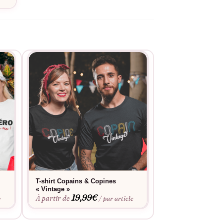
T-shirt Copains & Copines
T-shirt Copains C
« Vintage »
suis trop bourré(
19,99
€
Smiley »
À partir de
e
/ par article
19,9
À partir de