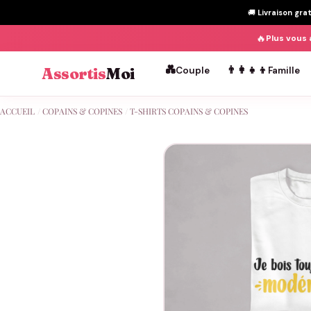
🚚
Livraison gra
🔥
Plus vous 
💑
👨‍👩‍👧‍👦
Assortis
Moi
Couple
Famille
Passer
ACCUEIL
/
COPAINS & COPINES
/
T-SHIRTS COPAINS & COPINES
au
contenu