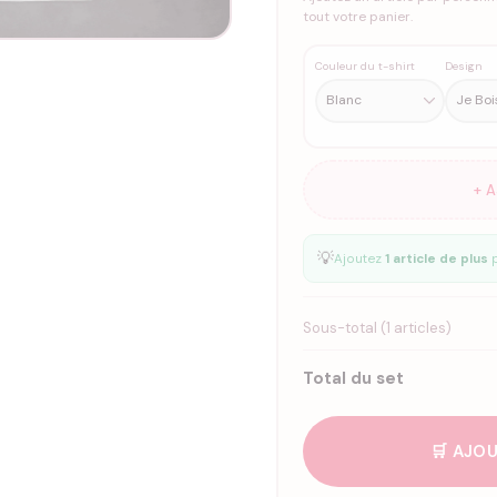
tout votre panier.
Couleur du t-shirt
Design
+ 
💡
Ajoutez
1 article de plus
p
Sous-total (
1
articles)
Total du set
🛒 AJOU