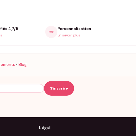
fiés 4,7/5
Personnalisation
✏️
is
En savoir plus
gements
•
Blog
Légal