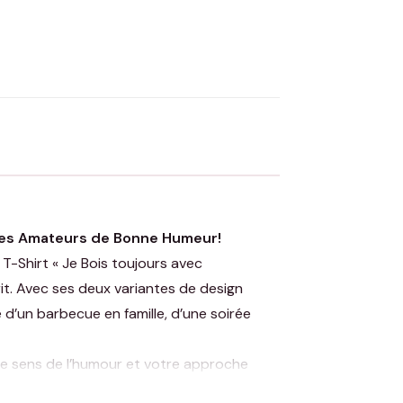
OYER MA DEMANDE ✨
 Flocage en France
✅ Validation avant fabrication
 les Amateurs de Bonne Humeur!
T-Shirt « Je Bois toujours avec
it. Avec ses deux variantes de design
 d’un barbecue en famille, d’une soirée
tre sens de l’humour et votre approche
l incarne le parfait équilibre entre confort