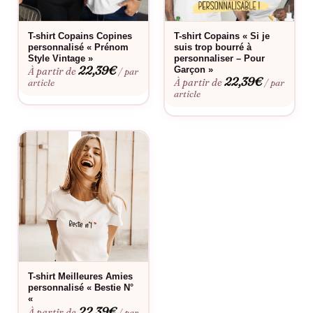
Valentin. Elle sera sûrement ravie de le porter et de faire sourire
son entourage grâce à son message humoristique. De plus, il
peut également être acheté pour vous-même, afin d’afficher
T-shirt Copains Copines
T-shirt Copains « Si je
personnalisé « Prénom
suis trop bourré à
votre sens de l’humour et votre personnalité décontractée.
Style Vintage »
personnaliser – Pour
22,39
€
Garçon »
À partir de
/ par
22,39
€
À partir de
article
/ par
article
T-shirt Meilleures Amies
personnalisé « Bestie N°
«
22,39
€
À partir de
/ par