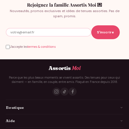
Rejoignez la famille Assortis Moi 💌
Nouveautés, promos exclusives et idées de tenues assorties. Pas de
spam, promis.
J'accepte les
termes & conditions
Assortis
Moi
Parce que les plus beaux moments se vivent assortis. Des tenues pour ceux qui
s'aiment — en famille, en couple, entre amis. Floqué en France depuis 2018.
Boutique
La Famille
Aide
Les Couples