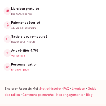
Livraison gratuite
🚚
Dès 60€ d'achat
Paiement sécurisé
🔒
CB, Visa, Mastercard
Satisfait ou remboursé
↩️
Retour sous 14 jours
Avis vérifiés 4,7/5
⭐
Voir les avis
Personnalisation
✏️
En savoir plus
Explorer Assortis Moi :
Notre histoire
•
FAQ
•
Livraison
•
Guide
des tailles
•
Comment ça marche
•
Nos engagements
•
Blog