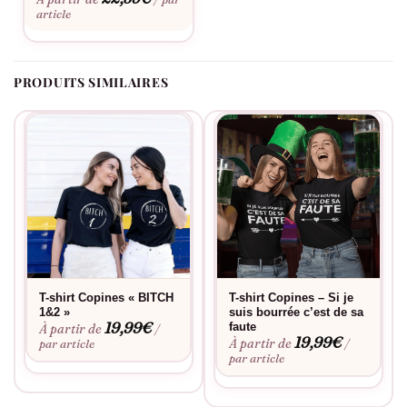
article
PRODUITS SIMILAIRES
T-shirt Copines « BITCH
T-shirt Copines – Si je
1&2 »
suis bourrée c’est de sa
19,99
€
faute
À partir de
/
19,99
€
À partir de
par article
/
par article