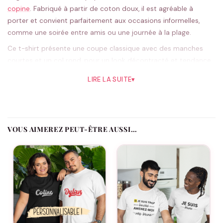
copine
. Fabriqué à partir de coton doux, il est agréable à
porter et convient parfaitement aux occasions informelles,
comme une soirée entre amis ou une journée à la plage.
Ce t-shirt présente une coupe classique avec des manches
courtes et un col rond, pour un look décontracté et tendance.
L’inscription « Larguez les amours » imprimée en blanc ou en
LIRE LA SUITE
▾
noir ajoute une touche d’humour et d’originalité à votre tenue.
Cette phrase peut être interprétée de différentes façons, mais
elle aura à coup sûr un impact positif sur votre humeur ou sur
celle de la personne à qui vous l’offrirez.
VOUS AIMEREZ PEUT-ÊTRE AUSSI…
Disponible en plusieurs tailles, de S à 4XL, ce t-shirt peut être
porté avec un jean, un short ou même une jupe pour un look
encore plus féminin. Il convient à toutes les morphologies et
peut être lavé en machine à 30°C avec des couleurs similaires.
Le t-shirt « Larguez les amours » est un cadeau original à offrir
à votre copine pour lui faire plaisir ou pour célébrer une
occasion spéciale, comme son anniversaire ou la Saint-