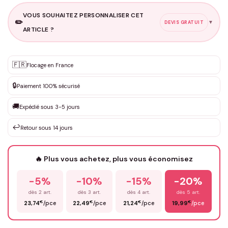
VOUS SOUHAITEZ PERSONNALISER CET
✏️
▼
DEVIS GRATUIT
ARTICLE ?
Personnalisation sur mesure
🇫🇷
✨
Flocage en France
DEVIS GRATUIT · Personnalisation de 3 à 10€ selon la demande
🔒
Paiement 100% sécurisé
Que souhaitez-vous ?
*
🚚
Expédié sous 3-5 jours
↩️
Retour sous 14 jours
Votre texte / idée
*
🔥 Plus vous achetez, plus vous économisez
-5%
-10%
-15%
-20%
Prénom
*
dès 2 art.
dès 3 art.
dès 4 art.
dès 5 art.
€
€
€
€
23,74
/pce
22,49
/pce
21,24
/pce
19,99
/pce
Email
*