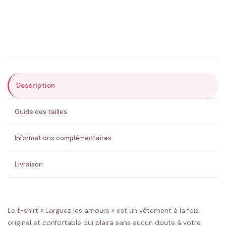
Précisions (optionnel)
Description
ENVOYER MA DEMANDE ✨
Guide des tailles
💚 Retour sous 24-48h
🇫🇷 Flocage en France
✅ Validation avant fabrication
Informations complémentaires
Livraison
Le t-shirt « Larguez les amours » est un vêtement à la fois
original et confortable qui plaira sans aucun doute à votre