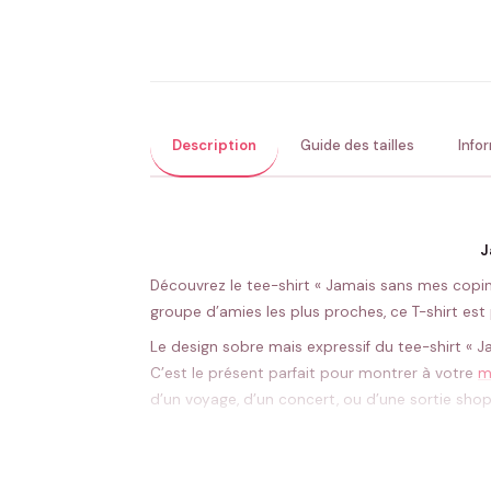
Description
Guide des tailles
Info
J
Découvrez le tee-shirt « Jamais sans mes copine
groupe d’amies les plus proches, ce T-shirt es
Le design sobre mais expressif du tee-shirt « J
C’est le présent parfait pour montrer à votre
m
d’un voyage, d’un concert, ou d’une sortie shopp
Non seulement le T-shirt « Jamais sans mes copi
Portez-le lors de vos prochaines vacances ensem
glace lors de nouvelles rencontres, transforma