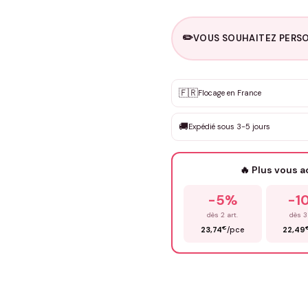
✏️
VOUS SOUHAITEZ PERSO
Personnalisation sur m
🇫🇷
✨
Flocage en France
DEVIS GRATUIT · Personnali
🚚
Expédié sous 3-5 jours
Que souhaitez-vous ?
*
🔥 Plus vous 
Prénom
*
-5%
-1
dès 2 art.
dès 3
€
23,74
/pce
22,49
Précisions (optionnel)