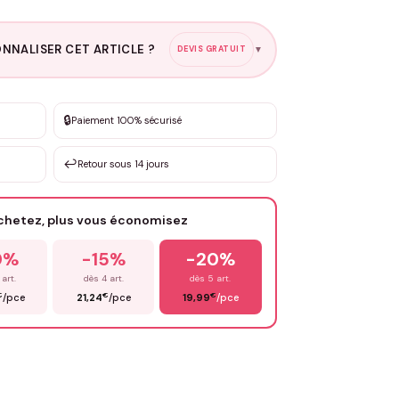
NNALISER CET ARTICLE ?
DEVIS GRATUIT
▼
esure
🔒
Paiement 100% sécurisé
sation de 3 à 10€ selon la demande
↩️
Retour sous 14 jours
Votre texte / idée
*
achetez, plus vous économisez
Email
*
0%
-15%
-20%
 art.
dès 4 art.
dès 5 art.
€
€
€
/pce
21,24
/pce
19,99
/pce