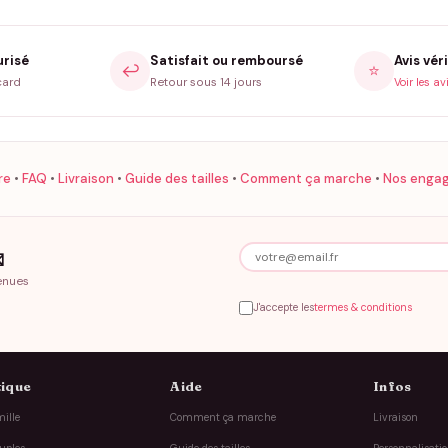
urisé
Satisfait ou remboursé
Avis véri
↩️
⭐
card
Retour sous 14 jours
Voir les av
re
•
FAQ
•
Livraison
•
Guide des tailles
•
Comment ça marche
•
Nos enga

enues
J'accepte les
termes & conditions
ique
Aide
Infos
ille
Comment ça marche
Livraison