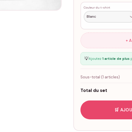
Couleur du t-shirt
+ 
💡
Ajoutez
1 article de plus
p
Sous-total (
1
articles)
Total du set
🛒 AJOU