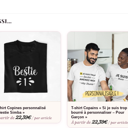
is sans mes copines » comme une belle manière d’élever l’esprit de 
eek-ends entre filles. Avec ses coupes confortables et disponibles 
SSI…
tié, renforçant les liens et créant des souvenirs durables.
shirt Copines personnalisé
T-shirt Copains « Si je suis trop
Bestie Simba »
bourré à personnaliser – Pour
22,39
€
Garçon »
partir de
/ par article
22,39
€
À partir de
/ par articl