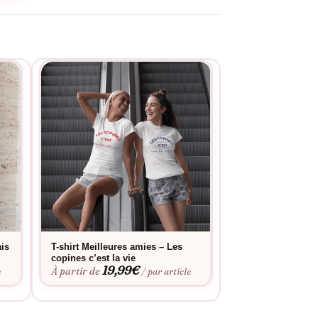
ais
T-shirt Meilleures amies – Les
T-shirt Meilleure
copines c’est la vie
sans mes copines
19,99
€
19,9
À partir de
À partir de
e
/ par article