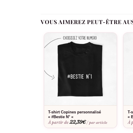
Enfin, envisagez d’acheter le tee-shirt « Jama
des enterrements de vie de jeune fille ou des w
VOUS AIMEREZ PEUT-ÊTRE AU
groupe pourra porter fièrement ce symbole d’ami
T-shirt Copines personnalisé
T-
« #Bestie N° «
« 
22,39
€
À partir de
À 
/ par article