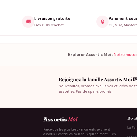
Livraison gratuite
Paiement séc
🚚
🔒
Dès 60€ d'achat
CB, Visa, Master
Explorer Assortis Moi :
Notre histoi
Rejoignez la famille Assortis Moi 
Nouveautés, promos exclusives et idées de t
assorties. Pas de spam, promis.
Bout
Assortis
Moi
La Fam
Parce que les plus beaux moments se vivent
assortis. Des tenues pour ceux qui s'aiment — en