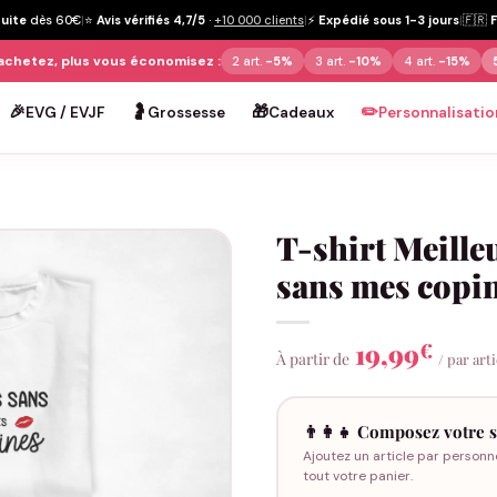
tuite
dès 60€
|
⭐
Avis vérifiés 4,7/5
·
+10 000 clients
|
⚡
Expédié sous 1-3 jours
|
🇫🇷
achetez, plus vous économisez :
2 art.
-5%
3 art.
-10%
4 art.
-15%
🎉
🤰
🎁
✏️
EVG / EVJF
Grossesse
Cadeaux
Personnalisatio
T-shirt Meille
sans mes copin
19,99
€
À partir de
/ par art
👨‍👩‍👧 Composez votre s
Ajoutez un article par personn
tout votre panier.