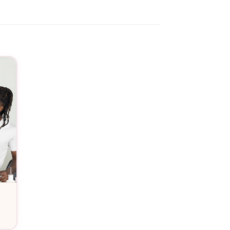
camaraderie lors d’événements spéciaux tels que
en plusieurs tailles, chaque membre de votre
e