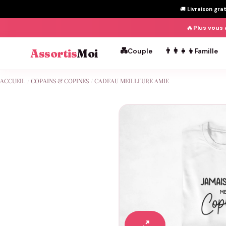
🚚
Livraison gra
🔥
Plus vous 
💑
👨‍👩‍👧‍👦
Assortis
Moi
Couple
Famille
Passer
ACCUEIL
/
COPAINS & COPINES
/
CADEAU MEILLEURE AMIE
au
contenu