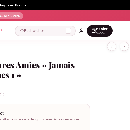
Floqué en France
5+ art.
-20%
Panier
n
Rechercher…
/
0,00€
ures Amies « Jamais
es 1 »
icle
et
e. Plus vous en ajoutez, plus vous économisez sur