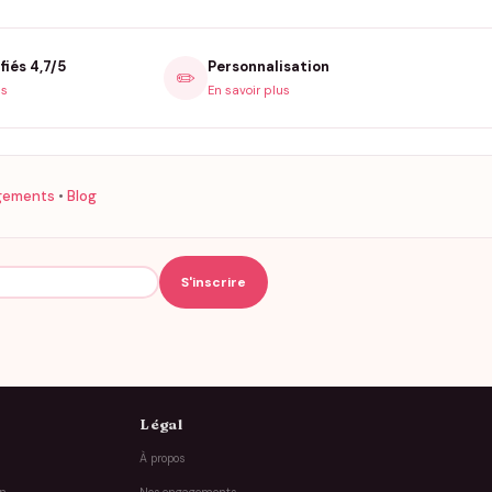
fiés 4,7/5
Personnalisation
✏️
is
En savoir plus
gements
•
Blog
Légal
À propos