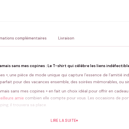
ENV
💚 Retour sous 24-48h
🇫
rmations complémentaires
Livraison
amais sans mes copines : Le T-shirt qui célèbre les liens indéfectibl
s », une pièce de mode unique qui capture l’essence de l’amitié indis
t parfait pour des vacances ensemble, des soirées mémorables, ou si
amais sans mes copines » en fait un choix idéal pour offrir en cadeau
eilleure amie
combien elle compte pour vous. Les occasions de porter c
ing, il trouvera sa place.
nes » est un étendard de votre solidarité, mais il est aussi un ajout
LIRE LA SUITE
▾
ble ou à une fête pour afficher votre complicité et votre unityé. C’
nt un simple vêtement en un sujet de conversation enthousiaste.