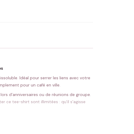
OYER MA DEMANDE ✨
 Flocage en France
✅ Validation avant fabrication
es
soluble. Idéal pour serrer les liens avec votre
mplement pour un café en ville.
 lors d’anniversaires ou de réunions de groupe.
e tee-shirt sont illimitées : qu’il s’agisse
 stylé et confortable à votre garde-robe.
est aussi une excellente manière de briser la