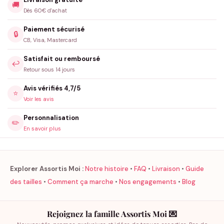
🚚
Dès 60€ d'achat
Paiement sécurisé
🔒
CB, Visa, Mastercard
Satisfait ou remboursé
↩️
Retour sous 14 jours
Avis vérifiés 4,7/5
⭐
Voir les avis
Personnalisation
✏️
En savoir plus
Explorer Assortis Moi :
Notre histoire
•
FAQ
•
Livraison
•
Guide
des tailles
•
Comment ça marche
•
Nos engagements
•
Blog
Rejoignez la famille Assortis Moi 💌