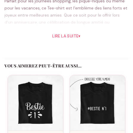
Parfait pour les journées shopping, les pique-niques ou même
pour les vacances, ce Tee-shirt est l’emblème des liens forts et
joyeux entre meilleures amies. Que ce soit pour le offrir lors
d’un anniversaire, une célébration de longue amitié ou
simplement pour rendre hommage à votre complice de tous
LIRE LA SUITE
▾
les jours, le T-shirt Meilleures Amies encapsule parfaitement
l’esprit de camaraderie.
Chaque item est conçu pour refléter la personnalité
dynamique et l’esprit de partage entre
copines
. Imaginé pour
VOUS AIMEREZ PEUT-ÊTRE AUSSI…
les duos qui partagent des passions communes, comme les
sorties cinéma, les séances de yoga ou les soirées pyjama, ce
Tee-shirt est le moyen idéal pour montrer au monde votre lien
spécial. Les vacances et les aventures communes seront
encore plus mémorables avec ce T-shirt assorti, le
transformant en un souvenir tangible de moments joyeux
passés ensemble.
Le design simple mais élégant du T-shirt Meilleures Amies –
Bestie Design permet une grande flexibilité, le rendant