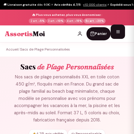
🚚
Livraison gratuite
dès 60€
|
⭐
Avis vérifiés 4,7/5
·
+10 000 clients
|
⚡
Expédié sous 1
🔥
Plus vous achetez, plus vous économisez :
2 art.
-5%
3 art.
-10%
4 art.
-15%
5+ art.
-20%
Assortis
Moi
Panier
Passer
Accueil
/
Sacs de Plage Personnalisées
au
contenu
Sacs
de Plage Personnalisées
Nos sacs de plage personnalisés XXL en toile coton
450 g/m², floqués main en France. Du grand sac de
plage familial au beach bag minimaliste, chaque
modèle se personnalise avec vos prénoms pour
accompagner les vacances à la mer, la piscine et les
après-midis au soleil. Format 37 L, 5 coloris au choix,
fabrication française depuis 2018.
★
4,7/5 avis vérifiés
✏️ Personnalisable