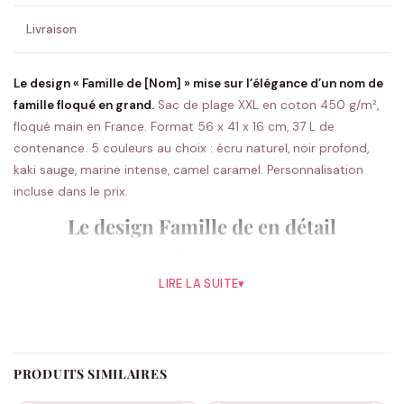
Livraison
Le design « Famille de [Nom] » mise sur l’élégance d’un nom de
famille floqué en grand.
Sac de plage XXL en coton 450 g/m²,
floqué main en France. Format 56 x 41 x 16 cm, 37 L de
contenance. 5 couleurs au choix : écru naturel, noir profond,
kaki sauge, marine intense, camel caramel. Personnalisation
incluse dans le prix.
Le design Famille de en détail
Une composition typographique en deux temps : la mention
« Famille de » en italique chic en haut, votre patronyme en très
LIRE LA SUITE
▾
gros caractères sans serif dessous, et les prénoms de la fratrie
en sous-titre fin. Le rendu fait penser à un blason familial
moderne, sobre, presque éditorial. Ce sac famille personnalisé
séduit les familles qui aiment le luxe discret et le rendu épuré.
PRODUITS SIMILAIRES