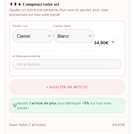
👨‍👩‍👧 Composez votre set
Ajoutez un article par personne. Plus vous en ajoutez, plus vous
économisez sur tout votre panier.
Couleur sac
Couleur texte
✕
34,90€
✏️ Texte personnalisé
+ AJOUTER UN ARTICLE
Ajoutez
1 article de plus
pour débloquer
-5%
sur tout votre
💡
panier !
Sous-total (
1
articles)
34,90€