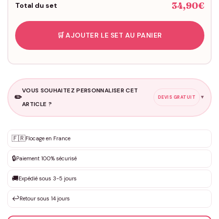
34,90€
Total du set
🛒 AJOUTER LE SET AU PANIER
VOUS SOUHAITEZ PERSONNALISER CET
✏️
▼
DEVIS GRATUIT
ARTICLE ?
Personnalisation sur mesure
🇫🇷
✨
Flocage en France
DEVIS GRATUIT · Personnalisation de 3 à 10€ selon la demande
🔒
Paiement 100% sécurisé
Que souhaitez-vous ?
*
🚚
Expédié sous 3-5 jours
↩️
Retour sous 14 jours
Votre texte / idée
*