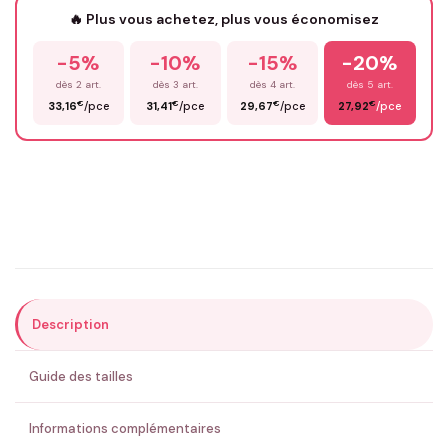
🔥 Plus vous achetez, plus vous économisez
-5%
-10%
-15%
-20%
Prénom
*
dès 2 art.
dès 3 art.
dès 4 art.
dès 5 art.
€
€
€
€
33,16
/pce
31,41
/pce
29,67
/pce
27,92
/pce
Email
*
Précisions (optionnel)
Description
ENVOYER MA DEMANDE ✨
Guide des tailles
💚 Retour sous 24-48h
🇫🇷 Flocage en France
✅ Validation avant fabrication
Informations complémentaires