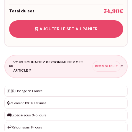
34,90€
Total du set
🛒 AJOUTER LE SET AU PANIER
VOUS SOUHAITEZ PERSONNALISER CET
✏️
▼
DEVIS GRATUIT
ARTICLE ?
Personnalisation sur mesure
🇫🇷
✨
Flocage en France
DEVIS GRATUIT · Personnalisation de 3 à 10€ selon la demande
🔒
Paiement 100% sécurisé
Que souhaitez-vous ?
*
🚚
Expédié sous 3-5 jours
↩️
Retour sous 14 jours