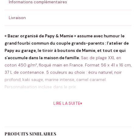
Informations complémentaires
Livraison
« Bazar organisé de Papy & Mamie » assume avec humour le
grand fourbi commun du couple grands-parents : l’atelier de
Papy au garage, le tiroir à boutons de Mamie, et tout ce qui
s’accumule dans la maison de famille.
Sac de plage XXL en
coton 450 g/m², floqué main en France. Format 56 x 41 x 16 cm,
37 L de contenance. 5 couleurs au choix : écru naturel, noir
profond, kaki sauge, marine intense, camel caramel.
Personnalisation incluse dans le prix.
Le design Bazar organisé de Papy &
LIRE LA SUITE
▾
Mamie en détail
Typographie sans serif moyenne pour « Bazar organisé de »
suivie de « Papy & Mamie » en grosses majuscules graphiques
sur la face avant. Ce cadeau grands-parents personnalisé
PRODUITS SIMILAIRES