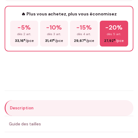
Votre texte / idée
*
🔥 Plus vous achetez, plus vous économisez
-5%
-10%
-15%
-20%
Prénom
*
dès 2 art.
dès 3 art.
dès 4 art.
dès 5 art.
€
€
€
€
33,16
/pce
31,41
/pce
29,67
/pce
27,92
/pce
Email
*
Précisions (optionnel)
Description
ENVOYER MA DEMANDE ✨
Guide des tailles
💚 Retour sous 24-48h
🇫🇷 Flocage en France
✅ Validation avant fabrication