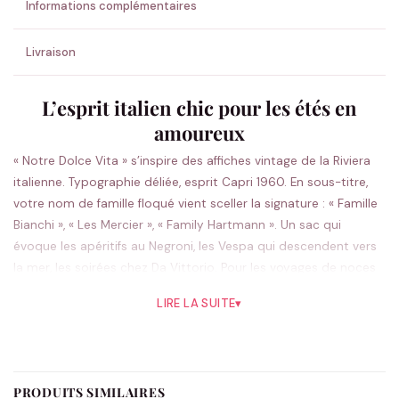
Informations complémentaires
Livraison
L’esprit italien chic pour les étés en
amoureux
« Notre Dolce Vita » s’inspire des affiches vintage de la Riviera
italienne. Typographie déliée, esprit Capri 1960. En sous-titre,
votre nom de famille floqué vient sceller la signature : « Famille
Bianchi », « Les Mercier », « Family Hartmann ». Un sac qui
évoque les apéritifs au Negroni, les Vespa qui descendent vers
la mer, les soirées chez Da Vittorio. Pour les voyages de noces
en Sicile et les anniversaires de mariage à Portofino.
LIRE LA SUITE
▾
Le compagnon des escapades
méditerranéennes
PRODUITS SIMILAIRES
Toile coton 450 g/m², 56 × 41 × 16 cm, 37 litres : assez large