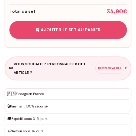
34,90€
Total du set
🛒 AJOUTER LE SET AU PANIER
VOUS SOUHAITEZ PERSONNALISER CET
✏️
▼
DEVIS GRATUIT
ARTICLE ?
Personnalisation sur mesure
🇫🇷
✨
Flocage en France
DEVIS GRATUIT · Personnalisation de 3 à 10€ selon la demande
🔒
Paiement 100% sécurisé
Que souhaitez-vous ?
*
🚚
Expédié sous 3-5 jours
↩️
Retour sous 14 jours