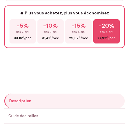
Votre texte / idée
*
🔥 Plus vous achetez, plus vous économisez
-5%
-10%
-15%
-20%
Prénom
*
dès 2 art.
dès 3 art.
dès 4 art.
dès 5 art.
€
€
€
€
33,16
/pce
31,41
/pce
29,67
/pce
27,92
/pce
Email
*
Précisions (optionnel)
Description
ENVOYER MA DEMANDE ✨
Guide des tailles
💚 Retour sous 24-48h
🇫🇷 Flocage en France
✅ Validation avant fabrication