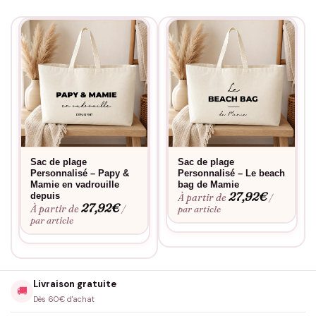
retrouvée sous le canapé. Visuel duo, parfait pour matérialiser
la tribu côté grands-parents.
Comment personnaliser ce design
Indiquez les prénoms des petits-enfants dans le champ
personnalisation, séparés par des virgules. Exemple : « Léa,
Hugo, Margaux » ou « Tom, Jeanne, Paul, Alice ». Jusqu’à 6
prénoms confortablement. Au-delà, l’atelier réduit la taille de la
typo et vous envoie un BAT avant flocage. Aucun surcoût. Une
Sac de plage
Sac de plage
nouvelle naissance prévue ? Vous pouvez ajouter le prénom du
Personnalisé – Papy &
Personnalisé – Le beach
Mamie en vadrouille
bag de Mamie
futur bébé.
27,92
€
depuis
À partir de
/
27,92
€
À partir de
/
par article
par article
Pour qui offrir ce sac de plage
Naissance du premier petit-enfant : cadeau emblématique
des nouveaux parents au moment de l’annonce.
Livraison gratuite
🚚
Cadeau anniversaire commun des grands-parents nés la
Dès 60€ d'achat
même semaine ou le même mois.