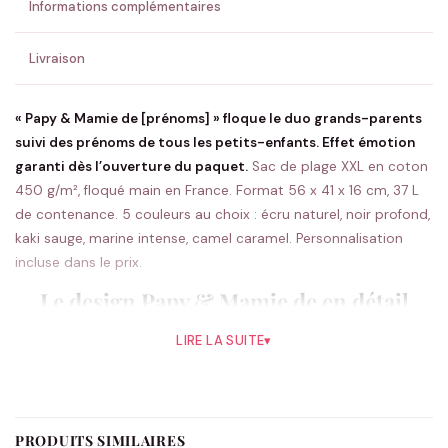
Informations complémentaires
Livraison
« Papy & Mamie de [prénoms] » floque le duo grands-parents
suivi des prénoms de tous les petits-enfants. Effet émotion
garanti dès l’ouverture du paquet.
Sac de plage XXL en coton
450 g/m², floqué main en France. Format 56 x 41 x 16 cm, 37 L
de contenance. 5 couleurs au choix : écru naturel, noir profond,
kaki sauge, marine intense, camel caramel. Personnalisation
incluse dans le prix.
Le design Papy & Mamie de en détail
« Papy & Mamie » est floqué en grosses lettres graphiques, suivi
LIRE LA SUITE
▾
de « de » en script puis des prénoms de tous les petits-enfants
alignés en sous-titre. Ce cadeau grands-parents personnalisé
est sans doute le plus émotionnel du catalogue : chaque
prénom rappelle un visage, un éclat de rire, une tétine
PRODUITS SIMILAIRES