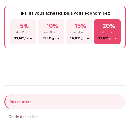
Votre texte / idée
*
🔥 Plus vous achetez, plus vous économisez
-5%
-10%
-15%
-20%
Prénom
*
dès 2 art.
dès 3 art.
dès 4 art.
dès 5 art.
€
€
€
€
33,16
/pce
31,41
/pce
29,67
/pce
27,92
/pce
Email
*
Précisions (optionnel)
Description
ENVOYER MA DEMANDE ✨
Guide des tailles
💚 Retour sous 24-48h
🇫🇷 Flocage en France
✅ Validation avant fabrication