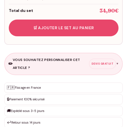
34,90€
Total du set
🛒 AJOUTER LE SET AU PANIER
VOUS SOUHAITEZ PERSONNALISER CET
✏️
▼
DEVIS GRATUIT
ARTICLE ?
Personnalisation sur mesure
🇫🇷
✨
Flocage en France
DEVIS GRATUIT · Personnalisation de 3 à 10€ selon la demande
🔒
Paiement 100% sécurisé
Que souhaitez-vous ?
*
🚚
Expédié sous 3-5 jours
↩️
Retour sous 14 jours