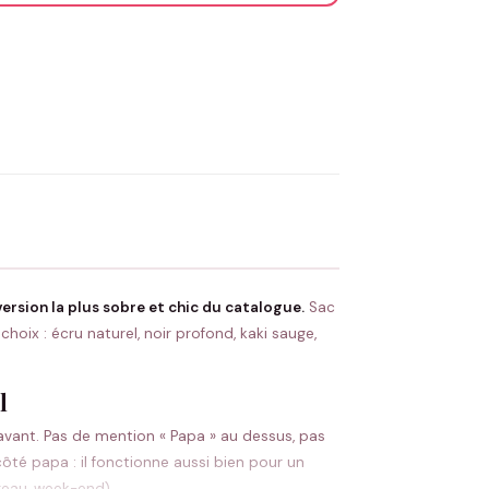
OYER MA DEMANDE ✨
 Flocage en France
✅ Validation avant fabrication
ersion la plus sobre et chic du catalogue.
Sac
oix : écru naturel, noir profond, kaki sauge,
l
avant. Pas de mention « Papa » au dessus, pas
ôté papa : il fonctionne aussi bien pour un
reau, week-end).