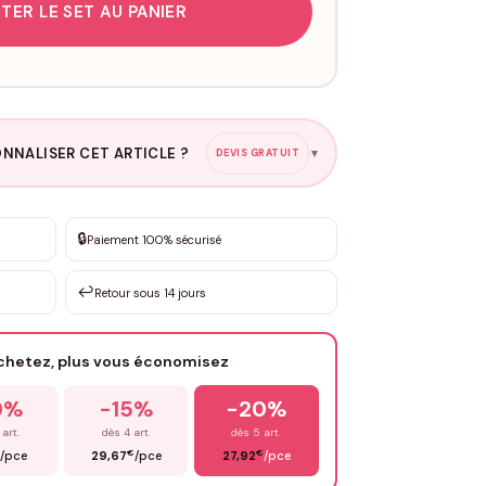
TER LE SET AU PANIER
NNALISER CET ARTICLE ?
DEVIS GRATUIT
▼
esure
🔒
Paiement 100% sécurisé
sation de 3 à 10€ selon la demande
↩️
Retour sous 14 jours
Votre texte / idée
*
achetez, plus vous économisez
Email
*
0%
-15%
-20%
 art.
dès 4 art.
dès 5 art.
€
€
/pce
29,67
/pce
27,92
/pce