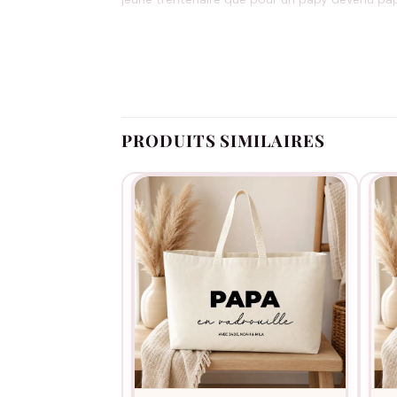
Indiquez le prénom à floquer dans le champ pers
« Antoine ». L’atelier ajuste automatiquement
PRODUITS SIMILAIRES
Cadeau Fête des Pères universel, qui plaît à
Cadeau d’accouchement avec le prénom du
Anniversaire de Papa, quel que soit son âge 
Cadeau de retour de congé paternité ou de
Cadeau Noël sobre pour un papa qui n’aime pa
Coton dense 450 g/m² :
toile robuste qui ti