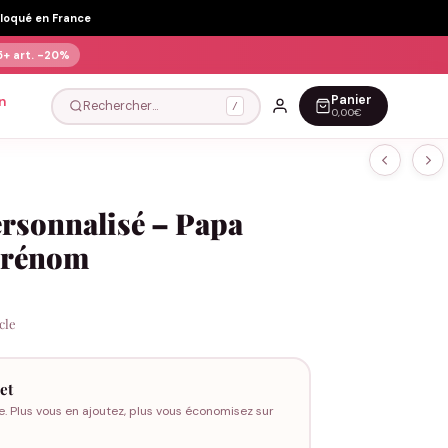
Floqué en France
5+ art.
-20%
Panier
n
Rechercher…
/
0,00€
ersonnalisé – Papa
prénom
icle
et
e. Plus vous en ajoutez, plus vous économisez sur