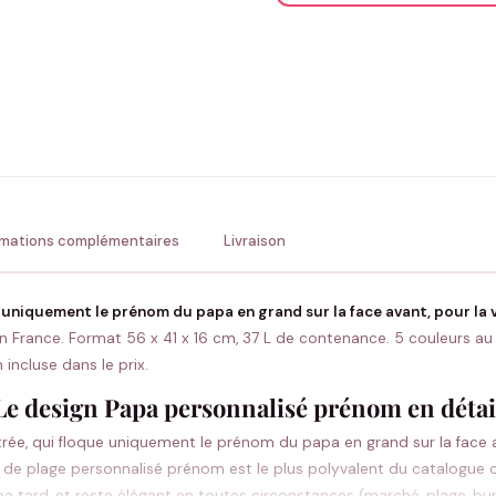
ENV
💚 Retour sous 24-48h
🇫
rmations complémentaires
Livraison
uniquement le prénom du papa en grand sur la face avant, pour la v
France. Format 56 x 41 x 16 cm, 37 L de contenance. 5 couleurs au ch
incluse dans le prix.
Le design Papa personnalisé prénom en détai
rée, qui floque uniquement le prénom du papa en grand sur la face 
 de plage personnalisé prénom est le plus polyvalent du catalogue c
 tard, et reste élégant en toutes circonstances (marché, plage, bu