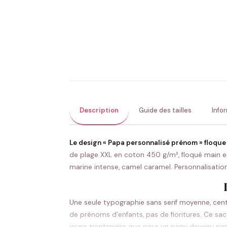
Description
Guide des tailles
Info
Le design « Papa personnalisé prénom » floque 
de plage XXL en coton 450 g/m², floqué main en 
marine intense, camel caramel. Personnalisation 
Une seule typographie sans serif moyenne, cent
de prénoms d’enfants, pas de fioritures. Ce sac
jeune trentenaire que pour un papy devenu papa