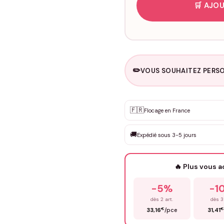
🛒 AJOU
✏️
VOUS SOUHAITEZ PERSO
Personnalisation sur m
🇫🇷
✨
Flocage en France
DEVIS GRATUIT · Personnali
🚚
Expédié sous 3-5 jours
Que souhaitez-vous ?
*
🔥 Plus vous 
Prénom
*
-5%
-1
dès 2 art.
dès 3
€
€
33,16
/pce
31,41
Précisions (optionnel)