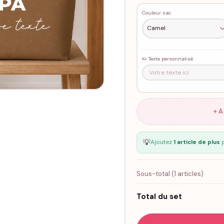
Couleur sac
✏️ Texte personnalisé
+ 
💡
Ajoutez
1 article de plus
p
Sous-total (
1
articles)
Total du set