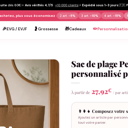
tuite
dès 60€
|
⭐
Avis vérifiés 4,7/5
·
+10 000 clients
|
⚡
Expédié sous 1-3 jours
|
🇫🇷
achetez, plus vous économisez :
2 art.
-5%
3 art.
-10%
4 art.
-15%
🎉
🤰
🎁
✏️
EVG / EVJF
Grossesse
Cadeaux
Personnalisatio
Sac de plage P
personnalisé 
27,92
€
À partir de
/ par art
👨‍👩‍👧 Composez votre s
Ajoutez un article par personn
tout votre panier.