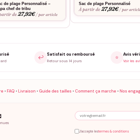
c de plage Personnalisé –
Sac de plage Personnalisé
ite main dans notre atelier français.
27,92
€
pa chef de tribu
À partir de
/ par articl
27,92
€
 vraies courses ou la plage entière.
partir de
/ par article
rine, camel.
umule plus de 10 000 clients servis et une note 4,7/5 sur 96 avis vér
la famille, et les papas ne sont pas oubliés.
urisé
Satisfait ou remboursé
Avis véri
↩️
⭐
oire aux questions Papa personnalisé prén
card
Retour sous 14 jours
Voir les av
Le flocage tient-il aux lavages ?
ns sèche-linge ni adoucissant. Repassage interdit sur le motif floqué.
re
•
FAQ
•
Livraison
•
Guide des tailles
•
Comment ça marche
•
Nos enga
Quel coloris choisir ?

, kaki sauge, marine intense, camel caramel. Le noir, le marine et le 
enues
illi.
J'accepte les
termes & conditions