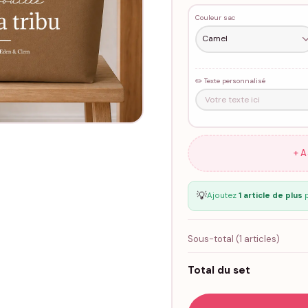
Couleur sac
✏️ Texte personnalisé
+ 
💡
Ajoutez
1 article de plus
p
Sous-total (
1
articles)
Total du set