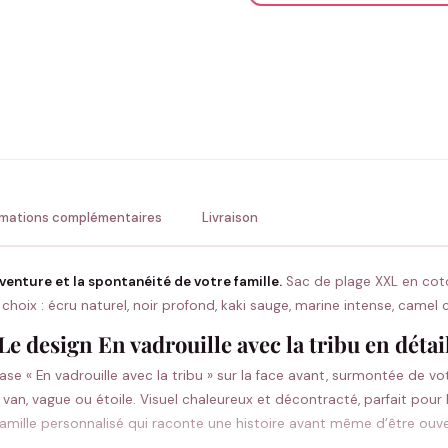
ENV
💚 Retour sous 24-48h
🇫
rmations complémentaires
Livraison
aventure et la spontanéité de votre famille.
Sac de plage XXL en cot
choix : écru naturel, noir profond, kaki sauge, marine intense, camel c
Le design En vadrouille avec la tribu en détai
ase « En vadrouille avec la tribu » sur la face avant, surmontée de v
an, vague ou étoile. Visuel chaleureux et décontracté, parfait pour 
 famille personnalisé qui raconte une histoire avant même d’être ouve