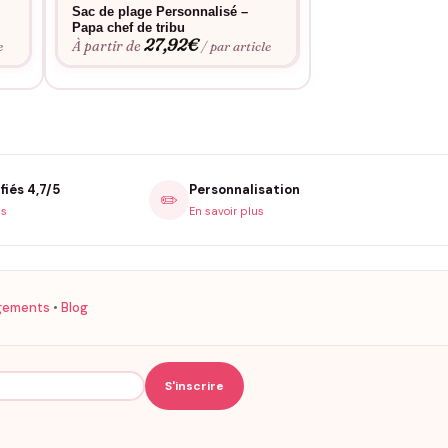
Sac de plage Personnalisé –
Sac de plage Per
Papa chef de tribu
Maman en vadroui
27,92
€
27,9
À partir de
À partir de
e
/ par article
n France les accessoires assortis qui font la
u
fiés 4,7/5
Personnalisation
✏️
is
En savoir plus
gements
•
Blog
», le camel et le kaki fonctionnent très bien.