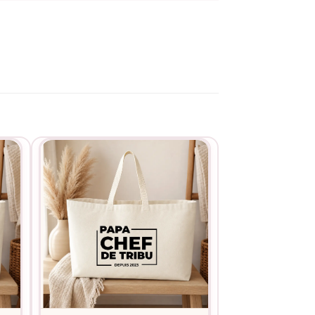
vous souhaitez ajouter un picto (van Combi,
mentaire avant validation du paiement.