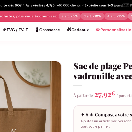
tuite
dès 60€
|
⭐
Avis vérifiés 4,7/5
·
+10 000 clients
|
⚡
Expédié sous 1-3 jours
|
🇫🇷
achetez, plus vous économisez :
2 art.
-5%
3 art.
-10%
4 art.
-15%
🎉
🤰
🎁
✏️
EVG / EVJF
Grossesse
Cadeaux
Personnalisatio
Sac de plage P
vadrouille avec
27,92
€
À partir de
/ par art
👨‍👩‍👧 Composez votre s
Ajoutez un article par personn
tout votre panier.