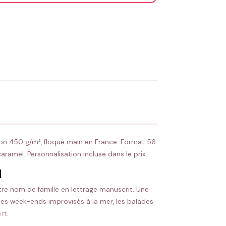
OYER MA DEMANDE ✨
 Flocage en France
✅ Validation avant fabrication
on 450 g/m², floqué main en France. Format 56
aramel. Personnalisation incluse dans le prix.
l
otre nom de famille en lettrage manuscrit. Une
les week-ends improvisés à la mer, les balades
rt.