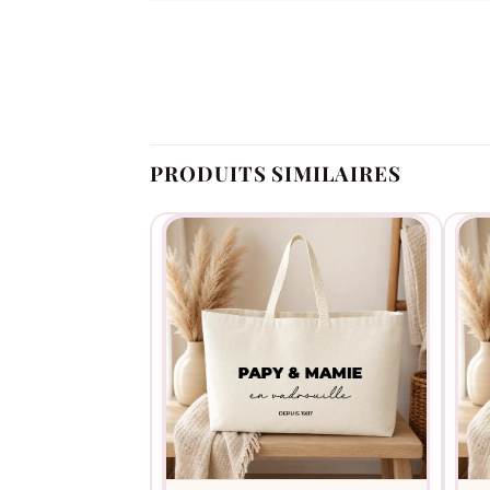
Indiquez votre nom de famille (15 caractères 
vague, étoile, montagne) au-dessus de la phr
PRODUITS SIMILAIRES
Cadeau de départ à la retraite pour des gra
Idée fête des Pères pour le papa qui prépare
Cadeau de baby shower pour annoncer l’arri
Souvenir d’un grand voyage en famille (Italie
Cadeau pour des amis qui partent vivre ense
Coton 450 g/m² :
dense, deux fois plus épai
Flocage main France :
chaque sac de plage e