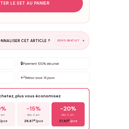
TER LE SET AU PANIER
NNALISER CET ARTICLE ?
DEVIS GRATUIT
▼
esure
🔒
Paiement 100% sécurisé
sation de 3 à 10€ selon la demande
↩️
Retour sous 14 jours
Votre texte / idée
*
achetez, plus vous économisez
Email
*
0%
-15%
-20%
 art.
dès 4 art.
dès 5 art.
€
€
/pce
29,67
/pce
27,92
/pce