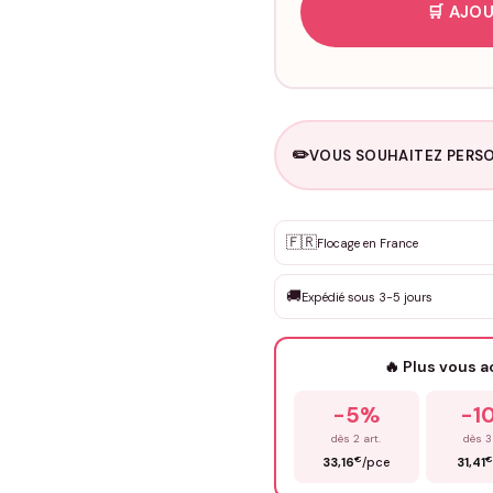
🛒 AJOU
✏️
VOUS SOUHAITEZ PERSO
Personnalisation sur m
🇫🇷
✨
Flocage en France
DEVIS GRATUIT · Personnali
🚚
Expédié sous 3-5 jours
Que souhaitez-vous ?
*
🔥 Plus vous 
Prénom
*
-5%
-1
dès 2 art.
dès 3
€
€
33,16
/pce
31,41
Précisions (optionnel)