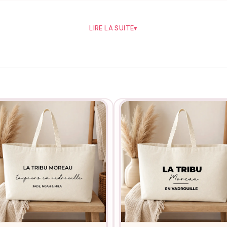
Comment personnaliser ce design
LIRE LA SUITE
▾
max) dans le champ prévu. Précisez en commentaire de commande si 
ase. Un BAT est envoyé sur demande, à mentionner également en com
Pour qui offrir ce sac de plage
nds-parents qui vont en profiter pour voyager avec petits-enfants.
 toujours les bagages.
vée d’un nouveau membre de la tribu.
, Bretagne, road-trip Espagne).
mble en colocation familiale.
Pourquoi ce sac de plage chez Assortis Moi
s que sac de plage pub standard 220 g/m².
st floqué un par un dans notre atelier français.