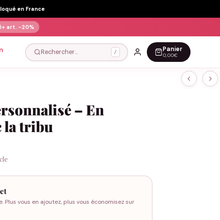
Floqué en France
5+ art.
-20%
Panier
n
Rechercher…
/
0,00€
ersonnalisé – En
 la tribu
icle
et
e. Plus vous en ajoutez, plus vous économisez sur