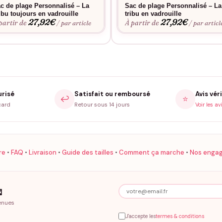
c de plage Personnalisé – La
Sac de plage Personnalisé – La
s grosses journées.
ibu toujours en vadrouille
tribu en vadrouille
27,92
€
27,92
€
partir de
À partir de
/ par article
/ par articl
camel.
 de 10 000 clients servis, 4,7/5 sur 96 avis vérifiés. On floque main e
Foire aux questions En vadrouille avec la trib
urisé
Satisfait ou remboursé
Avis véri
↩️
⭐
card
Retour sous 14 jours
Voir les av
Le flocage tient-il aux lavages ?
élicat, sur l’envers, sans sèche-linge ni adoucissant.
re
•
FAQ
•
Livraison
•
Guide des tailles
•
Comment ça marche
•
Nos enga
Quel coloris choisir ?
 kaki sauge, marine intense, camel caramel. Pour un esprit « road-trip 

En combien de temps livré ?
enues
J'accepte les
termes & conditions
).