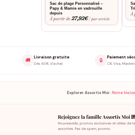
Sac de plage Personnalisé –
Sa
Format XXL 37 L :
assez grand pour les vraie
Papy & Mamie en vadrouille
Tr
depuis
À 
5 coloris exclusifs :
écru, noir, kaki, marine, 
27,92
€
À partir de
/ par article
Assortis Moi, marque française depuis 2018, plus
différence pour les moments famille.
Livraison gratuite
Paiement séc
🚚
🔒
Dès 60€ d'achat
CB, Visa, Master
Oui, 30 lavages minimum à 30°C, machine cycle d
Explorer Assortis Moi :
Notre histoi
5 couleurs au choix : écru naturel, noir profond,
Rejoignez la famille Assortis Moi 
Nouveautés, promos exclusives et idées de t
assorties. Pas de spam, promis.
5 à 7 jours ouvrés (expédition en Colissimo suivi