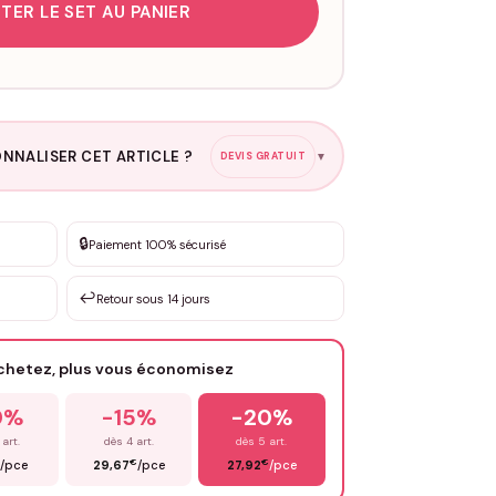
TER LE SET AU PANIER
NNALISER CET ARTICLE ?
DEVIS GRATUIT
▼
esure
🔒
Paiement 100% sécurisé
sation de 3 à 10€ selon la demande
↩️
Retour sous 14 jours
Votre texte / idée
*
achetez, plus vous économisez
Email
*
0%
-15%
-20%
 art.
dès 4 art.
dès 5 art.
€
€
/pce
29,67
/pce
27,92
/pce