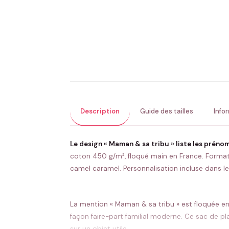
Description
Guide des tailles
Info
Le design « Maman & sa tribu » liste les prénom
coton 450 g/m², floqué main en France. Format 5
camel caramel. Personnalisation incluse dans le 
La mention « Maman & sa tribu » est floquée en g
façon faire-part familial moderne. Ce sac de pl
sur un objet utile.