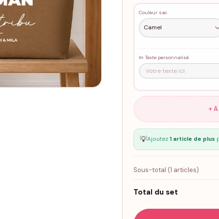
Couleur sac
✏️ Texte personnalisé
+ 
💡
Ajoutez
1 article de plus
p
Sous-total (
1
articles)
Total du set