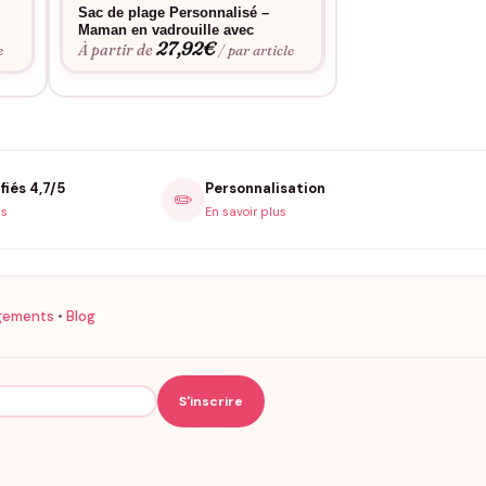
Sac de plage Personnalisé –
Sac de plage Per
Maman en vadrouille avec
Maman de
27,92
€
27,9
À partir de
À partir de
e
/ par article
en France les accessoires assortis qui
fiés 4,7/5
Personnalisation
✏️
is
En savoir plus
gements
•
Blog
t les coloris stars pour Maman, le marine et le