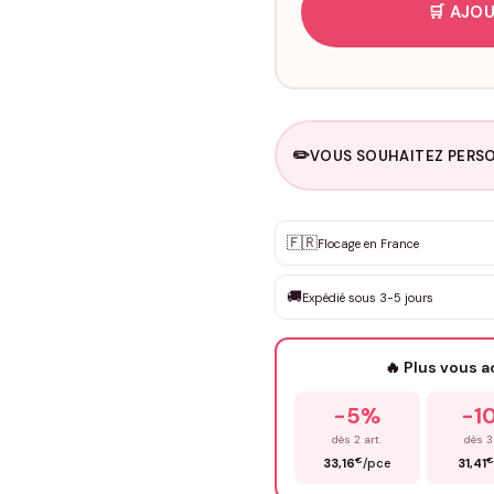
🛒 AJOU
✏️
VOUS SOUHAITEZ PERSO
Personnalisation sur m
🇫🇷
✨
Flocage en France
DEVIS GRATUIT · Personnali
🚚
Expédié sous 3-5 jours
Que souhaitez-vous ?
*
🔥 Plus vous 
Prénom
*
-5%
-1
dès 2 art.
dès 3
€
€
33,16
/pce
31,41
Précisions (optionnel)