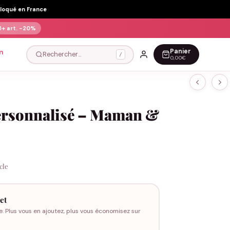
Floqué en France
5+ art.
-20%
Panier
n
Rechercher…
/
0,00€
Personnalisé – Maman &
icle
et
e. Plus vous en ajoutez, plus vous économisez sur