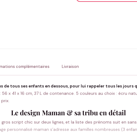
ENV
💚 Retour sous 24-48h
🇫
rmations complémentaires
Livraison
s de tous ses enfants en dessous, pour lui rappeler tous les jours q
6 x 41 x 16 cm, 37 L de contenance. 5 couleurs au choix : écru nature
prix.
Le design Maman & sa tribu en détail
ros script chic sur deux lignes, et la liste des prénoms suit en sans
age personnalisé maman s’adresse aux familles nombreuses (3 enfants 