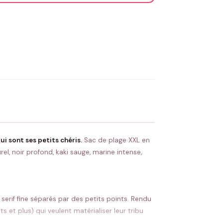
OYER MA DEMANDE ✨
 Flocage en France
✅ Validation avant fabrication
ui sont ses petits chéris.
Sac de plage XXL en
l, noir profond, kaki sauge, marine intense,
 serif fine séparés par des petits points. Rendu
et plus) qui veulent matérialiser leur tribu