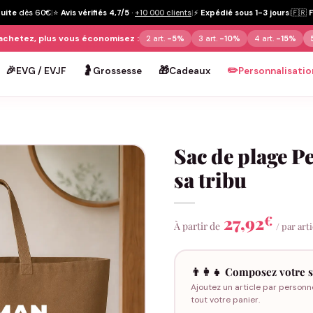
tuite
dès 60€
|
⭐
Avis vérifiés 4,7/5
·
+10 000 clients
|
⚡
Expédié sous 1-3 jours
|
🇫🇷
achetez, plus vous économisez :
2 art.
-5%
3 art.
-10%
4 art.
-15%
🎉
🤰
🎁
✏️
EVG / EVJF
Grossesse
Cadeaux
Personnalisatio
Sac de plage 
sa tribu
27,92
€
À partir de
/ par art
👨‍👩‍👧 Composez votre s
Ajoutez un article par personn
tout votre panier.