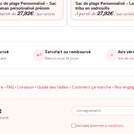
c de plage Personnalisé – Sac
Sac de plage Personnalisé – La
st floqué un par un dans notre atelier français.
man personnalisé prénom
tribu en vadrouille
27,92
€
27,92
€
es grosses journées de maman.
partir de
À partir de
/ par article
/ par articl
camel.
 de 10 000 clients servis, 4,7/5 sur 96 avis vérifiés. On floque main 
urisé
Satisfait ou remboursé
Avis véri
↩️
⭐
Foire aux questions Maman & sa tribu
card
Retour sous 14 jours
Voir les av
Le flocage tient-il aux lavages ?
ns sèche-linge ni adoucissant. Repassage interdit sur le motif floqué.
re
•
FAQ
•
Livraison
•
Guide des tailles
•
Comment ça marche
•
Nos enga
Quel coloris choisir ?

, kaki sauge, marine intense, camel caramel. L’écru et le camel resten
enues
J'accepte les
termes & conditions