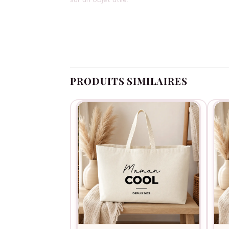
Renseignez la liste des prénoms des enfants dan
Capucine ». L’atelier ajuste la taille de la t
PRODUITS SIMILAIRES
Cadeau Fête des Mères chargé en prénoms, 
Cadeau de naissance d’un nouveau petit derni
Anniversaire de Maman, cadeau collectif de 
Noël en famille recomposée, pour rassembler
Cadeau secret papa, à offrir à Maman au nom
Coton 450 g/m² :
dense, deux fois plus épai