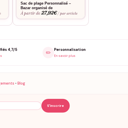
Sac de plage Personnalisé –
Sac de plage Per
27,9
Bazar organisé de
À partir de
27,92
€
À partir de
e
/ par article
fiés 4,7/5
Personnalisation
✏️
is
En savoir plus
gements
•
Blog