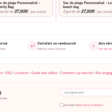
c de plage Personnalisé –
Sac de plage Personnalisé – Le
mily Bag
beach bag
27,92
€
27,92
€
partir de
À partir de
/ par article
/ par articl
urisé
Satisfait ou remboursé
Avis véri
↩️
⭐
card
Retour sous 14 jours
Voir les av
re
•
FAQ
•
Livraison
•
Guide des tailles
•
Comment ça marche
•
Nos enga

enues
J'accepte les
termes & conditions