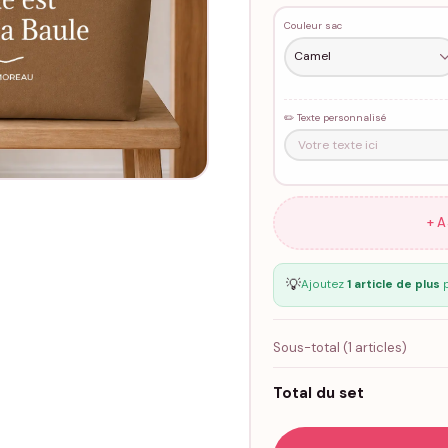
Couleur sac
✏️ Texte personnalisé
+ 
💡
Ajoutez
1 article de plus
p
Sous-total (
1
articles)
Total du set