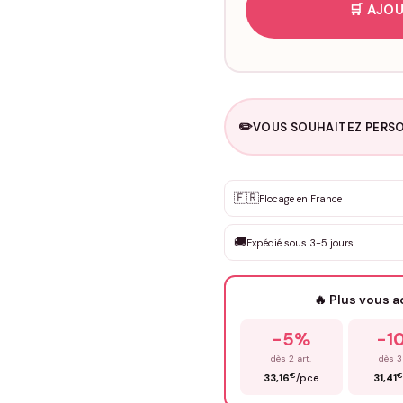
🛒 AJOU
✏️
VOUS SOUHAITEZ PERSO
Personnalisation sur m
🇫🇷
✨
Flocage en France
DEVIS GRATUIT · Personnali
🚚
Expédié sous 3-5 jours
Que souhaitez-vous ?
*
🔥 Plus vous 
Prénom
*
-5%
-1
dès 2 art.
dès 3
€
€
33,16
/pce
31,41
Précisions (optionnel)