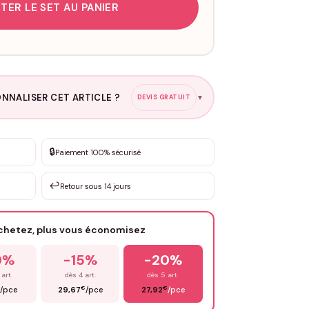
TER LE SET AU PANIER
NNALISER CET ARTICLE ?
DEVIS GRATUIT
▼
esure
🔒
Paiement 100% sécurisé
sation de 3 à 10€ selon la demande
↩️
Retour sous 14 jours
Votre texte / idée
*
achetez, plus vous économisez
Email
*
0%
-15%
-20%
 art.
dès 4 art.
dès 5 art.
€
€
/pce
29,67
/pce
27,92
/pce