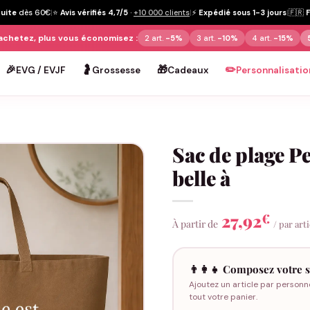
tuite
dès 60€
|
⭐
Avis vérifiés 4,7/5
·
+10 000 clients
|
⚡
Expédié sous 1-3 jours
|
🇫🇷
achetez, plus vous économisez :
2 art.
-5%
3 art.
-10%
4 art.
-15%
🎉
🤰
🎁
✏️
EVG / EVJF
Grossesse
Cadeaux
Personnalisatio
Sac de plage Pe
belle à
27,92
€
À partir de
/ par art
👨‍👩‍👧 Composez votre s
Ajoutez un article par personn
tout votre panier.