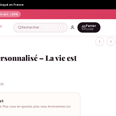
Floqué en France
5+ art.
-20%
Panier
n
Rechercher…
/
0,00€
rsonnalisé – La vie est
icle
et
e. Plus vous en ajoutez, plus vous économisez sur