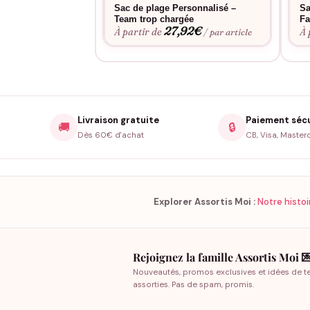
Sac de plage Personnalisé –
Sa
Team trop chargée
Fa
27,92
€
À partir de
À 
/ par article
Livraison gratuite
Paiement séc
🚚
🔒
Dès 60€ d'achat
CB, Visa, Master
Explorer Assortis Moi :
Notre histoi
Rejoignez la famille Assortis Moi 
Nouveautés, promos exclusives et idées de t
assorties. Pas de spam, promis.