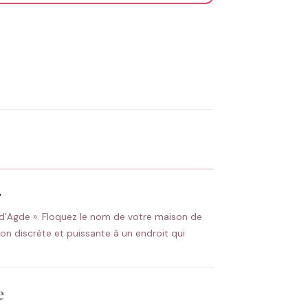
OYER MA DEMANDE ✨
 Flocage en France
✅ Validation avant fabrication
r
 Cap d’Agde ». Floquez le nom de votre maison de
ion discrète et puissante à un endroit qui
e