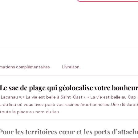
ENV
💚 Retour sous 24-48h
🇫
rmations complémentaires
Livraison
Le sac de plage qui géolocalise votre bonheu
le à Lacanau », « La vie est belle à Saint-Cast », « La vie est belle au
 ou du lieu où vous avez posé vos racines émotionnelles. Une déclarat
oute la place au nom du lieu.
Pour les territoires cœur et les ports d’attach