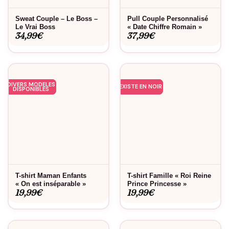
Sweat Couple – Le Boss –
Pull Couple Personnalisé
Le Vrai Boss
« Date Chiffre Romain »
34,99
€
37,99
€
DIVERS MODELES
EXISTE EN NOIR
DISPONIBLES
T-shirt Maman Enfants
T-shirt Famille « Roi Reine
« On est inséparable »
Prince Princesse »
19,99
€
19,99
€