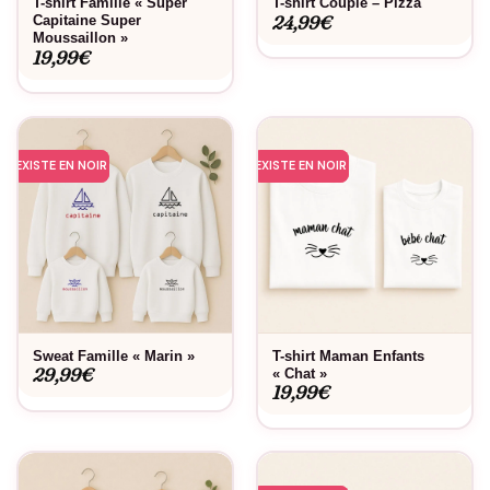
T-shirt Famille « Super
T-shirt Couple – Pizza
24,99
€
Capitaine Super
Moussaillon »
19,99
€
EXISTE EN NOIR
EXISTE EN NOIR
Sweat Famille « Marin »
T-shirt Maman Enfants
29,99
€
« Chat »
19,99
€