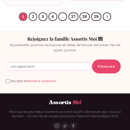
1
2
3
4
…
27
28
29
Rejoignez la famille Assortis Moi 💌
Nouveautés, promos exclusives et idées de tenues assorties. Pas de
spam, promis.
J'accepte les
termes & conditions
Assortis
Moi
Parce que les plus beaux moments se vivent assortis. Des tenues pour ceux qui
s'aiment — en famille, en couple, entre amis. Floqué en France depuis 2018.