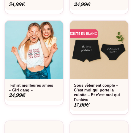
34,99
€
24,99
€
EXISTE EN BLANC
T-shirt meilleures amies
Sous vêtement couple –
« Girl gang »
C’est moi qui porte la
24,99
€
culotte – Et c’est moi qui
l’enlève
17,99
€