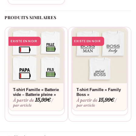
aimantes, décontractées, et fières de leur lien. Porter ce duo,
c’est revendiquer une belle vérité : on se ressemble, on se
PRODUITS SIMILAIRES
complète… et ensemble, on forme une belle harmonie familiale,
entre original et remix.
EXISTE EN NOIR
EXISTE EN NOIR
T-shirt Famille « Batterie
T-shirt Famille « Family
vide – Batterie pleine »
Boss »
15,99
€
15,99
€
À partir de
À partir de
/
/
par article
par article