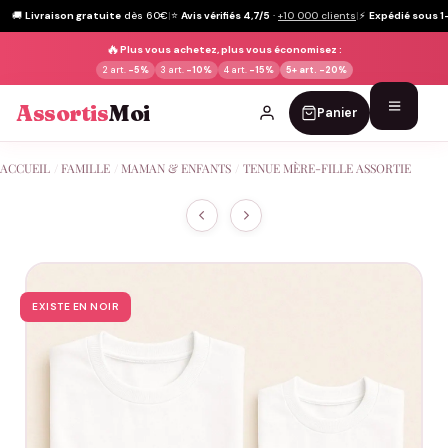
🚚
Livraison gratuite
dès 60€
|
⭐
Avis vérifiés 4,7/5
·
+10 000 clients
|
⚡
Expédié sous 1
🔥
Plus vous achetez, plus vous économisez :
2 art.
-5%
3 art.
-10%
4 art.
-15%
5+ art.
-20%
Assortis
Moi
Panier
Passer
ACCUEIL
/
FAMILLE
/
MAMAN & ENFANTS
/
TENUE MÈRE-FILLE ASSORTIE
au
contenu
EXISTE EN NOIR