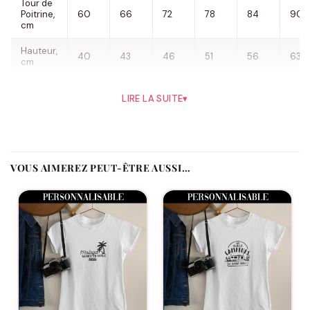
Tour de
Poitrine,
60
66
72
78
84
90
cm
Hauteur,
40
43
46
51
56
63
cm
Une version originale… et son remix parfait : T-shirts Original /
LIRE LA SUITE
▾
Remix
Le t-shirt assorti Original / Remix est une déclaration complice
et pleine de second degré entre parent et enfant. Tandis que
l’adulte porte fièrement “Original”, l’enfant, lui, est le “Remix”
VOUS AIMEREZ PEUT-ÊTRE AUSSI…
adorablement assumé. Ce duo malin joue sur l’idée que les
enfants sont une version revisitée de leurs parents — parfois un
peu plus bruyante, plus énergique, plus drôle… mais toujours
aussi aimée. C’est un clin d’œil moderne et affectueux à la
transmission, à la ressemblance et à cette magie du quotidien
qui unit une famille.
Ce modèle est parfait pour les parents qui aiment rire de leurs
propres mimiques retrouvées chez leurs enfants, et pour les