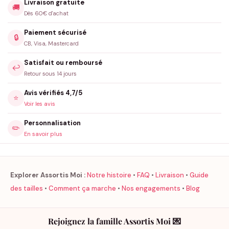
Livraison gratuite
🚚
Dès 60€ d'achat
Paiement sécurisé
🔒
CB, Visa, Mastercard
Satisfait ou remboursé
↩️
Retour sous 14 jours
Avis vérifiés 4,7/5
⭐
Voir les avis
Personnalisation
✏️
En savoir plus
Explorer Assortis Moi :
Notre histoire
•
FAQ
•
Livraison
•
Guide
des tailles
•
Comment ça marche
•
Nos engagements
•
Blog
Rejoignez la famille Assortis Moi 💌