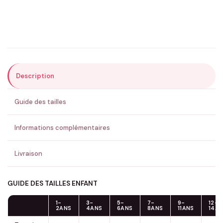
Précisions (optionnel)
Description
ENVOYER MA DEMANDE ✨
Guide des tailles
💚 Retour sous 24-48h
🇫🇷 Flocage en France
✅ Validation avant fabrication
Informations complémentaires
Livraison
GUIDE DES TAILLES ENFANT
1-
3-
5-
7-
9-
12-
2ANS
4ANS
6ANS
8ANS
11ANS
14A