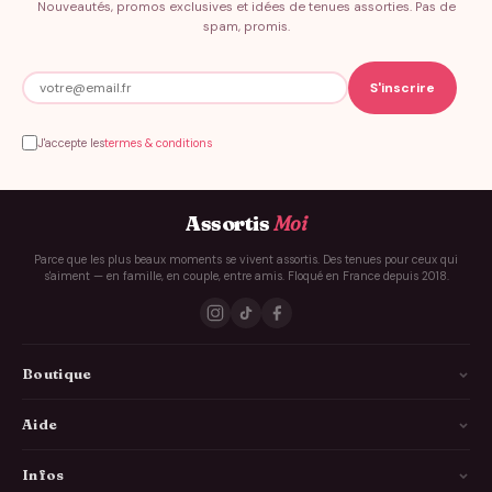
Nouveautés, promos exclusives et idées de tenues assorties. Pas de
spam, promis.
J'accepte les
termes & conditions
Assortis
Moi
Parce que les plus beaux moments se vivent assortis. Des tenues pour ceux qui
s'aiment — en famille, en couple, entre amis. Floqué en France depuis 2018.
Boutique
La Famille
Aide
Les Couples
Comment ça marche
Infos
Les Copains