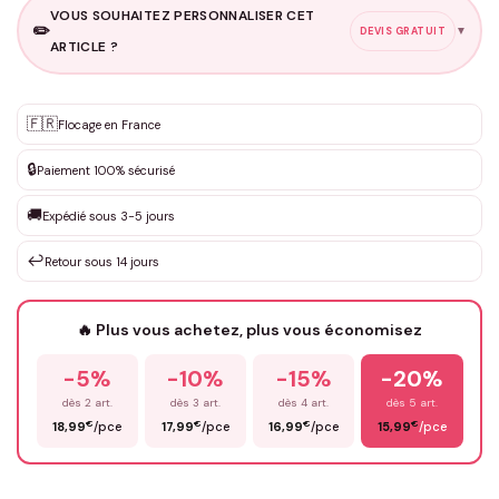
VOUS SOUHAITEZ PERSONNALISER CET
✏️
▼
DEVIS GRATUIT
ARTICLE ?
Personnalisation sur mesure
🇫🇷
✨
Flocage en France
DEVIS GRATUIT · Personnalisation de 3 à 10€ selon la demande
🔒
Paiement 100% sécurisé
Que souhaitez-vous ?
*
🚚
Expédié sous 3-5 jours
↩️
Retour sous 14 jours
Votre texte / idée
*
🔥 Plus vous achetez, plus vous économisez
-5%
-10%
-15%
-20%
Prénom
*
dès 2 art.
dès 3 art.
dès 4 art.
dès 5 art.
€
€
€
€
18,99
/pce
17,99
/pce
16,99
/pce
15,99
/pce
Email
*