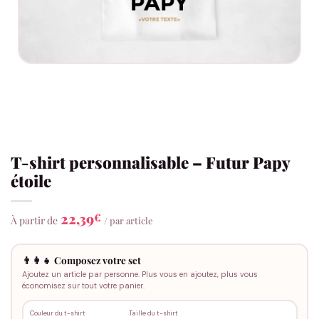
T-shirt personnalisable – Futur Papy
étoile
22,39
€
À partir de
/ par article
👨‍👩‍👧 Composez votre set
Ajoutez un article par personne. Plus vous en ajoutez, plus vous
économisez sur tout votre panier.
Couleur du t-shirt
Taille du t-shirt