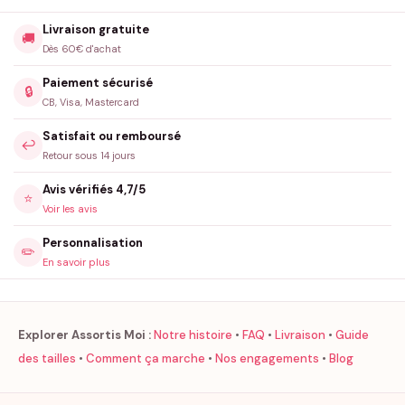
Livraison gratuite
🚚
Dès 60€ d'achat
Paiement sécurisé
🔒
CB, Visa, Mastercard
Satisfait ou remboursé
↩️
Retour sous 14 jours
Avis vérifiés 4,7/5
⭐
Voir les avis
Personnalisation
✏️
En savoir plus
Explorer Assortis Moi :
Notre histoire
•
FAQ
•
Livraison
•
Guide
des tailles
•
Comment ça marche
•
Nos engagements
•
Blog