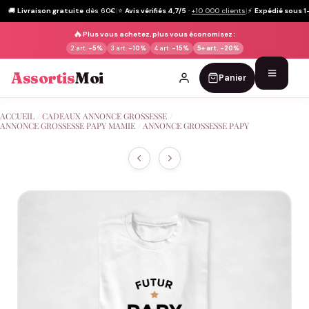
🚚
Livraison gratuite
dès 60€
|
⭐
Avis vérifiés 4,7/5
·
+10 000 clients
|
⚡
Expédié sous 1
🔥
Plus vous achetez, plus vous économisez :
2 art.
-5%
3 art.
-10%
4 art.
-15%
5+ art.
-20%
Assortis
Moi
Panier
Passer
ACCUEIL
/
CADEAUX ANNONCE GROSSESSE
/
au
ANNONCE GROSSESSE PAPY MAMIE
/
ANNONCE GROSSESSE PAPY
contenu