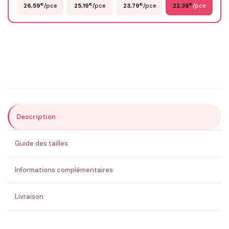
€
€
€
€
26,59
/pce
25,19
/pce
23,79
/pce
22,39
/pce
Email
*
Précisions (optionnel)
Description
ENVOYER MA DEMANDE ✨
Guide des tailles
💚 Retour sous 24-48h
🇫🇷 Flocage en France
✅ Validation avant fabrication
Informations complémentaires
Livraison