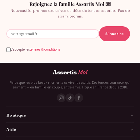
Rejoignez la famille Assortis Moi 💌
Nouveautés, promos exclusives et idées de tenues assorties. Pas de
spam, promis.
J'accepte les
termes & conditions
Assortis
Moi
Parce que les plus beaux moments se vivent assortis. Des tenues pour ceux qui
s'aiment — en famille, en couple, entre amis. Floqué en France depuis 2018.
Boutique
La Famille
Aide
Les Couples