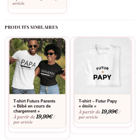
originale. Commandez dès maintenant votre T-shirt « Futur
article
Papy » personnalisé chez Assortis Moi, et préparez-vous à voir
l’émotion et la fierté illuminer le visage du futur grand-père.
Avec ce T-shirt, vous offrez plus qu’un simple vêtement : vous
PRODUITS SIMILAIRES
offrez une expérience, un souvenir, et le début d’une nouvelle
aventure familiale.
T-shirt Futurs Parents
T-shirt – Futur Papy
« Bébé en cours de
« étoile »
19,99
€
chargement »
À partir de
/
19,99
€
À partir de
/
par article
par article