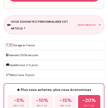
VOUS SOUHAITEZ PERSONNALISER CET
✏️
▼
DEVIS GRATUIT
ARTICLE ?
Personnalisation sur mesure
🇫🇷
✨
Flocage en France
DEVIS GRATUIT · Personnalisation de 3 à 10€ selon la demande
🔒
Paiement 100% sécurisé
Que souhaitez-vous ?
*
🚚
Expédié sous 3-5 jours
↩️
Retour sous 14 jours
Votre texte / idée
*
🔥 Plus vous achetez, plus vous économisez
-5%
-10%
-15%
-20%
Prénom
*
dès 2 art.
dès 3 art.
dès 4 art.
dès 5 art.