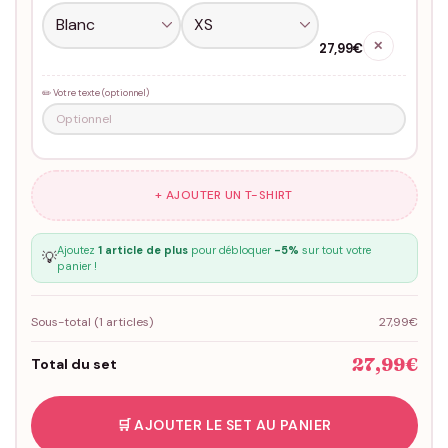
✕
27,99€
✏️ Votre texte (optionnel)
+ AJOUTER UN T-SHIRT
Ajoutez
1 article de plus
pour débloquer
-5%
sur tout votre
💡
panier !
Sous-total (
1
articles)
27,99€
27,99€
Total du set
🛒 AJOUTER LE SET AU PANIER