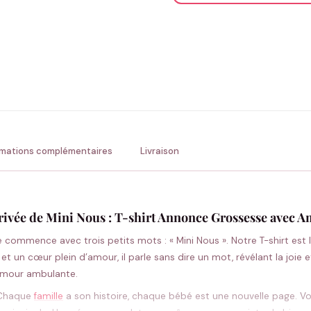
ENV
💚 Retour sous 24-48h
🇫
rmations complémentaires
Livraison
rivée de Mini Nous : T-shirt Annonce Grossesse avec 
commence avec trois petits mots : « Mini Nous ». Notre T-shirt est l
un cœur plein d’amour, il parle sans dire un mot, révélant la joie et
’amour ambulante.
haque
famille
a son histoire, chaque bébé est une nouvelle page. Voil