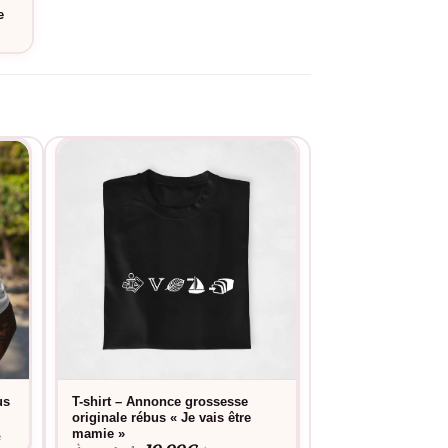
e
e
us
T-shirt – Annonce grossesse
T-shirt – Annonc
originale rébus « Je vais être
originale rebus « 
mamie »
maman »
e