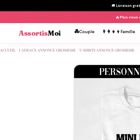
🚚
Livraison gra
🔥
Plus vous 
💑
👨‍👩‍👧‍👦
Assortis
Moi
Couple
Famille
Passer
ACCUEIL
/
CADEAUX ANNONCE GROSSESSE
/
T-SHIRTS ANNONCE GROSSESSE
au
contenu