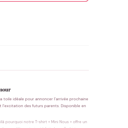
OYER MA DEMANDE ✨
 Flocage en France
✅ Validation avant fabrication
Amour
a toile idéale pour annoncer l’arrivée prochaine
 l’excitation des futurs parents. Disponible en
à pourquoi notre T-shirt « Mini Nous » offre un