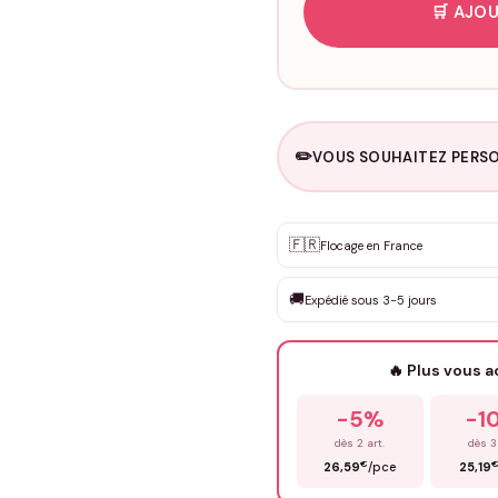
🛒 AJOU
✏️
VOUS SOUHAITEZ PERSO
Personnalisation sur m
🇫🇷
✨
Flocage en France
DEVIS GRATUIT · Personnali
🚚
Expédié sous 3-5 jours
Que souhaitez-vous ?
*
🔥 Plus vous 
Prénom
*
-5%
-1
dès 2 art.
dès 3
€
26,59
/pce
25,19
Précisions (optionnel)