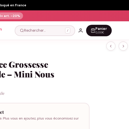
Floqué en France
5+ art.
-20%
Panier
n
Rechercher…
/
0,00€
ce Grossesse
le – Mini Nous
icle
et
e. Plus vous en ajoutez, plus vous économisez sur