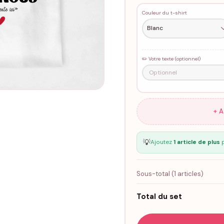
Couleur du t-shirt
✏️ Votre texte (optionnel)
+ 
💡
Ajoutez
1 article de plus
p
Sous-total (
1
articles)
Total du set