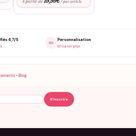
19,99
€
19,9
À partir de
À partir de
/ par article
fiés 4,7/5
Personnalisation
✏️
is
En savoir plus
gements
•
Blog