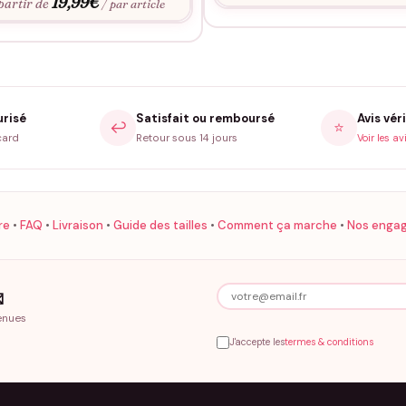
19,99
€
partir de
/ par article
urisé
Satisfait ou remboursé
Avis véri
↩️
⭐
card
Retour sous 14 jours
Voir les av
re
•
FAQ
•
Livraison
•
Guide des tailles
•
Comment ça marche
•
Nos enga

enues
J'accepte les
termes & conditions