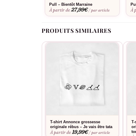
Pull – Bientôt Marraine
Pu
27,99
€
À partir de
À 
/ par article
PRODUITS SIMILAIRES
T-shirt Annonce grossesse
T-
originale rébus – Je vais être tata
or
19,99
€
to
À partir de
/ par article