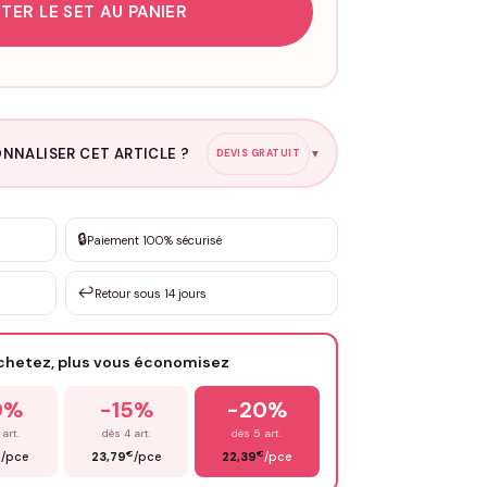
TER LE SET AU PANIER
NNALISER CET ARTICLE ?
DEVIS GRATUIT
▼
esure
🔒
Paiement 100% sécurisé
sation de 3 à 10€ selon la demande
↩️
Retour sous 14 jours
Votre texte / idée
*
achetez, plus vous économisez
Email
*
0%
-15%
-20%
 art.
dès 4 art.
dès 5 art.
€
€
€
/pce
23,79
/pce
22,39
/pce