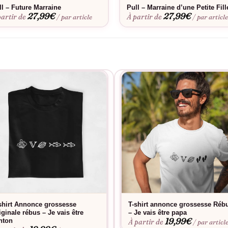
ll – Future Marraine
Pull – Marraine d’une Petite Fill
27,99
€
27,99
€
partir de
À partir de
/ par article
/ par articl
shirt Annonce grossesse
T-shirt annonce grossesse Réb
iginale rébus – Je vais être
– Je vais être papa
19,99
€
nton
À partir de
/ par articl