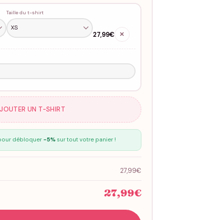
Taille du t-shirt
27,99€
✕
AJOUTER UN T-SHIRT
our débloquer
-5%
sur tout votre panier !
27,99€
27,99€