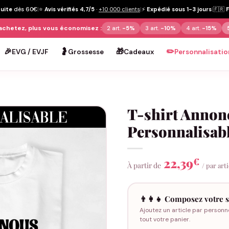
tuite
dès 60€
|
⭐
Avis vérifiés 4,7/5
·
+10 000 clients
|
⚡
Expédié sous 1-3 jours
|
🇫🇷
achetez, plus vous économisez :
2 art.
-5%
3 art.
-10%
4 art.
-15%
🎉
🤰
🎁
✏️
EVG / EVJF
Grossesse
Cadeaux
Personnalisatio
T-shirt Annon
Personnalisab
22,39
€
À partir de
/ par art
👨‍👩‍👧 Composez votre s
Ajoutez un article par personn
tout votre panier.