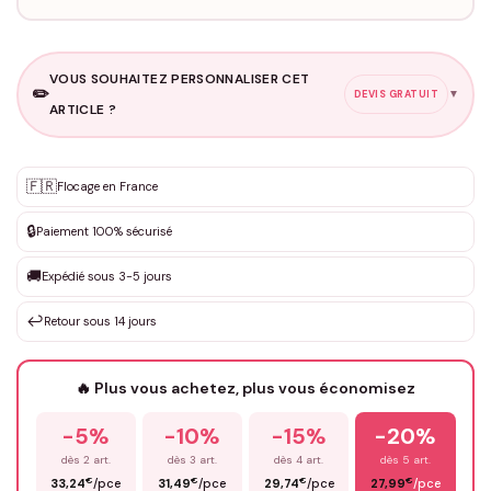
VOUS SOUHAITEZ PERSONNALISER CET
✏️
▼
DEVIS GRATUIT
ARTICLE ?
Personnalisation sur mesure
🇫🇷
✨
Flocage en France
DEVIS GRATUIT · Personnalisation de 3 à 10€ selon la demande
🔒
Paiement 100% sécurisé
Que souhaitez-vous ?
*
🚚
Expédié sous 3-5 jours
↩️
Retour sous 14 jours
Votre texte / idée
*
🔥 Plus vous achetez, plus vous économisez
-5%
-10%
-15%
-20%
Prénom
*
dès 2 art.
dès 3 art.
dès 4 art.
dès 5 art.
€
€
€
€
33,24
/pce
31,49
/pce
29,74
/pce
27,99
/pce