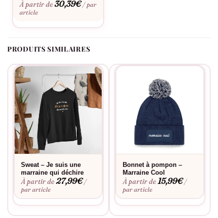
30,39
€
À partir de
/ par
personnalisation
. Ce pull conserve sa forme et son éclat lavage
article
après lavage, pour que votre titre de « Marraine Cool » reste
toujours aussi fier.
PRODUITS SIMILAIRES
Sweat – Je suis une
Bonnet à pompon –
marraine qui déchire
Marraine Cool
27,99
€
15,99
€
À partir de
À partir de
/
/
par article
par article