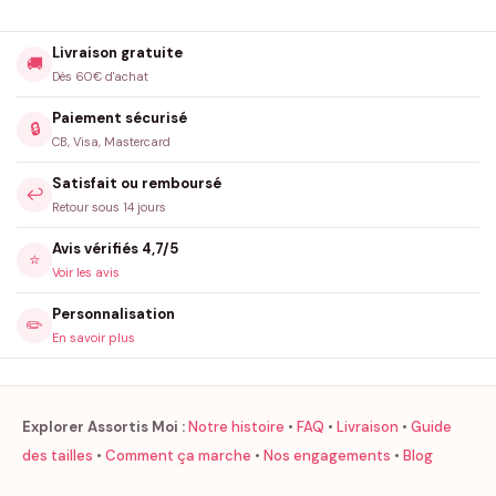
Livraison gratuite
🚚
Dès 60€ d'achat
Paiement sécurisé
🔒
CB, Visa, Mastercard
Satisfait ou remboursé
↩️
Retour sous 14 jours
Avis vérifiés 4,7/5
⭐
Voir les avis
Personnalisation
✏️
En savoir plus
Explorer Assortis Moi :
Notre histoire
•
FAQ
•
Livraison
•
Guide
des tailles
•
Comment ça marche
•
Nos engagements
•
Blog