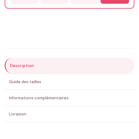
Email
*
Précisions (optionnel)
Description
ENVOYER MA DEMANDE ✨
Guide des tailles
💚 Retour sous 24-48h
🇫🇷 Flocage en France
✅ Validation avant fabrication
Informations complémentaires
Livraison