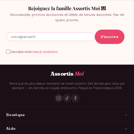
Rejoignez la famille Assortis Moi 💌
Nouveautés, promos exclusives et idées de tenues assorties. Pas de
spam, promis.
J'accepte les
termes & conditions
Assortis
Moi
Parce que les plus beaux moments se vivent assortis. Des tenues pour ceux qui
s'aiment — en famille, en couple, entre amis. Floqué en France depuis 2018.
Boutique
La Famille
Aide