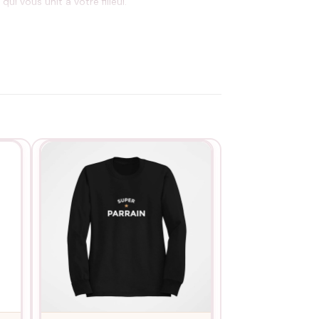
ui vous unit à votre filleul.
erté d’être parrain au quotidien.
service de personnalisation
. Ce sweat
ilite son usage régulier.