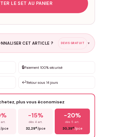
TER LE SET AU PANIER
NNALISER CET ARTICLE ?
DEVIS GRATUIT
▼
esure
🔒
Paiement 100% sécurisé
sation de 3 à 10€ selon la demande
↩️
Retour sous 14 jours
Votre texte / idée
*
achetez, plus vous économisez
Email
*
0%
-15%
-20%
 art.
dès 4 art.
dès 5 art.
€
€
€
/pce
32,29
/pce
30,39
/pce