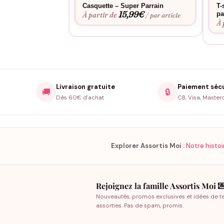
Casquette – Super Parrain
T-
15,99
€
pa
À partir de
/ par article
À 
Livraison gratuite
Paiement séc
🚚
🔒
Dès 60€ d'achat
CB, Visa, Master
Explorer Assortis Moi :
Notre histoi
Rejoignez la famille Assortis Moi 
Nouveautés, promos exclusives et idées de t
assorties. Pas de spam, promis.