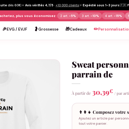
tuite
dès 60€
|
⭐
Avis vérifiés 4,7/5
·
+10 000 clients
|
⚡
Expédié sous 1-3 jours
|
🇫🇷
achetez, plus vous économisez :
2 art.
-5%
3 art.
-10%
4 art.
-15%
🎉
🤰
🎁
✏️
EVG / EVJF
Grossesse
Cadeaux
Personnalisatio
Sweat personna
parrain de
30,39
€
À partir de
/ par art
👨‍👩‍👧 Composez votre s
Ajoutez un article par personn
tout votre panier.