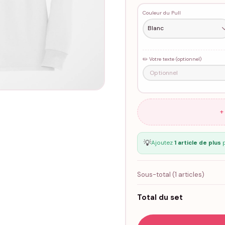
Couleur du Pull
✏️ Votre texte (optionnel)
+
💡
Ajoutez
1 article de plus
p
Sous-total (
1
articles)
Total du set