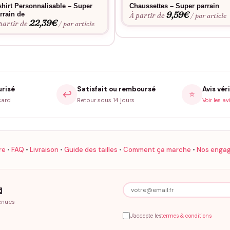
shirt Personnalisable – Super
Chaussettes – Super parrain
9,59
€
rrain de
À partir de
/ par article
22,39
€
partir de
/ par article
urisé
Satisfait ou remboursé
Avis véri
↩️
⭐
card
Retour sous 14 jours
Voir les av
re
•
FAQ
•
Livraison
•
Guide des tailles
•
Comment ça marche
•
Nos enga

enues
J'accepte les
termes & conditions