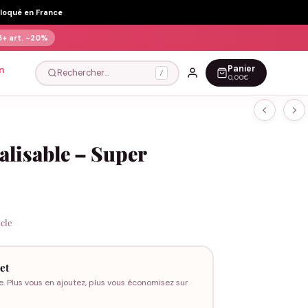
Floqué en France
5+ art.
-20%
Panier
n
Rechercher…
/
0,00€
lisable – Super
icle
et
e. Plus vous en ajoutez, plus vous économisez sur