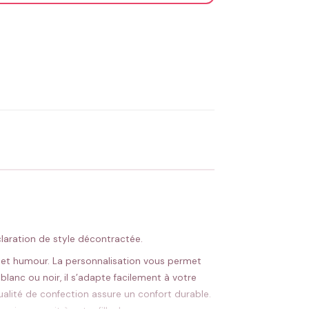
OYER MA DEMANDE ✨
 Flocage en France
✅ Validation avant fabrication
claration de style décontractée.
ce et humour. La personnalisation vous permet
 blanc ou noir, il s’adapte facilement à votre
alité de confection assure un confort durable.