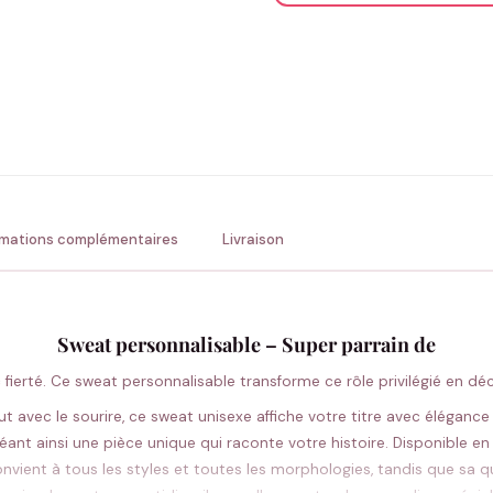
ENV
💚 Retour sous 24-48h
🇫
rmations complémentaires
Livraison
Sweat personnalisable – Super parrain de
c fierté. Ce sweat personnalisable transforme ce rôle privilégié en dé
t avec le sourire, ce sweat unisexe affiche votre titre avec élégan
 créant ainsi une pièce unique qui raconte votre histoire. Disponible en
vient à tous les styles et toutes les morphologies, tandis que sa qu