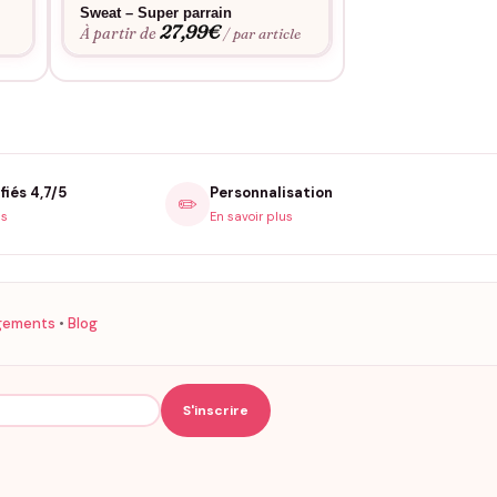
Sweat – Super parrain
Pull – Super Parr
27,99
€
27,9
À partir de
À partir de
/ par article
fiés 4,7/5
Personnalisation
✏️
is
En savoir plus
gements
•
Blog