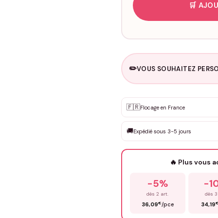
🛒 AJOU
✏️
VOUS SOUHAITEZ PERSO
Personnalisation sur m
🇫🇷
✨
Flocage en France
DEVIS GRATUIT · Personnali
🚚
Expédié sous 3-5 jours
Que souhaitez-vous ?
*
🔥 Plus vous 
Prénom
*
-5%
-1
dès 2 art.
dès 3
€
36,09
/pce
34,19
Précisions (optionnel)