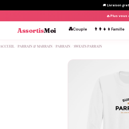
🚚
Livraison gra
🔥
Plus vous 
💑
👨‍👩‍👧‍👦
Assortis
Moi
Couple
Famille
Passer
ACCUEIL
/
PARRAIN & MARRAIN
/
PARRAIN
/
SWEATS PARRAIN
au
contenu