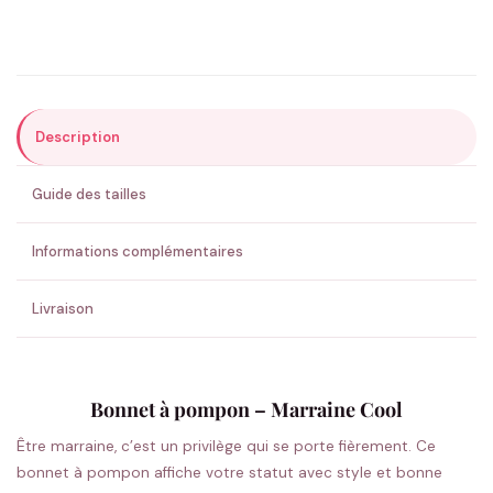
Précisions (optionnel)
Description
ENVOYER MA DEMANDE ✨
Guide des tailles
💚 Retour sous 24-48h
🇫🇷 Flocage en France
✅ Validation avant fabrication
Informations complémentaires
Livraison
Bonnet à pompon – Marraine Cool
Être marraine, c’est un privilège qui se porte fièrement. Ce
bonnet à pompon affiche votre statut avec style et bonne