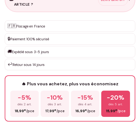
ARTICLE ?
Personnalisation sur mesure
🇫🇷
✨
Flocage en France
DEVIS GRATUIT · Personnalisation de 3 à 10€ selon la demande
🔒
Paiement 100% sécurisé
Que souhaitez-vous ?
*
🚚
Expédié sous 3-5 jours
↩️
Retour sous 14 jours
Votre texte / idée
*
🔥 Plus vous achetez, plus vous économisez
-5%
-10%
-15%
-20%
Prénom
*
dès 2 art.
dès 3 art.
dès 4 art.
dès 5 art.
€
€
€
€
18,99
/pce
17,99
/pce
16,99
/pce
15,99
/pce
Email
*