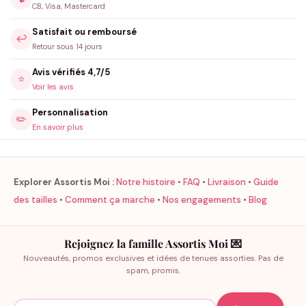
CB, Visa, Mastercard
Satisfait ou remboursé
↩️
Retour sous 14 jours
Avis vérifiés 4,7/5
⭐
Voir les avis
Personnalisation
✏️
En savoir plus
Explorer Assortis Moi :
Notre histoire
•
FAQ
•
Livraison
•
Guide
des tailles
•
Comment ça marche
•
Nos engagements
•
Blog
Rejoignez la famille Assortis Moi 💌
Nouveautés, promos exclusives et idées de tenues assorties. Pas de
spam, promis.