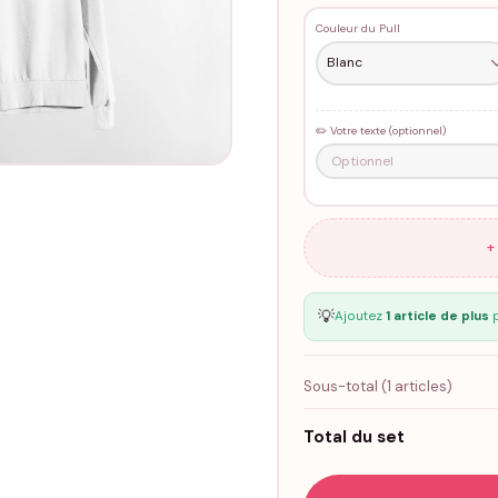
Couleur du Pull
✏️ Votre texte (optionnel)
+
💡
Ajoutez
1 article de plus
p
Sous-total (
1
articles)
Total du set