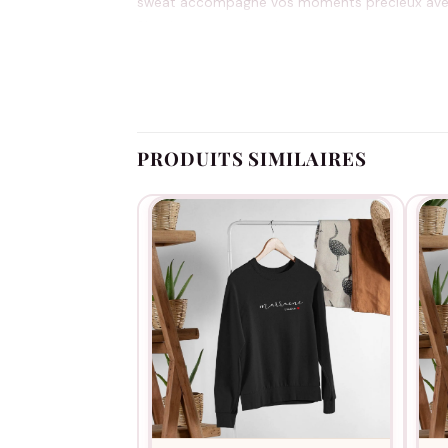
sweat accompagne vos moments précieux avec la 
Simplement, authentiquement.
Personnalisation complète pour créer un m
Coupe unisexe confortable qui convient à t
PRODUITS SIMILAIRES
Deux coloris intemporels pour s’accorder à
Qualité durable qui résiste aux lavages répé
Message touchant qui célèbre votre rôle de 
Baptêmes, communions, sorties en famille, cade
particulier.
Consultez notre
guide des tailles
pour choisir l