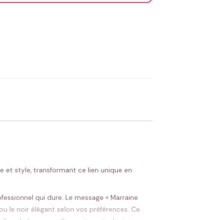
OYER MA DEMANDE ✨
 Flocage en France
✅ Validation avant fabrication
e et style, transformant ce lien unique en
ofessionnel qui dure. Le message « Marraine
u le noir élégant selon vos préférences. Ce