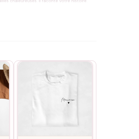
es chaleureuses. Il raconte votre histoire.
ulez afficher fièrement votre statut
service de personnalisation
. La finition soignée