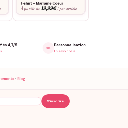
T-shirt – Marraine Coeur
Sweat – Marraine
19,99
€
27,9
À partir de
À partir de
e
/ par article
fiés 4,7/5
Personnalisation
✏️
is
En savoir plus
gements
•
Blog