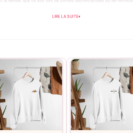
famille, que ce soit lors de sorties décontractées ou de retrouvaill
LIRE LA SUITE
▾
Pourquoi vous allez l’aimer
essage unique qui vous ressemble
outes les occasions
 votre garde-robe
tés
marraine avec fierté
Idéal pour
aux de marraine, réunions familiales et tous ces moments où vous vo
Bon à savoir
a coupe parfaite. Envie d’une touche personnelle ? Découvrez notre