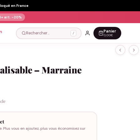
Floqué en France
5+ art.
-20%
Panier
n
Rechercher…
/
0,00€
alisable – Marraine
icle
et
e. Plus vous en ajoutez, plus vous économisez sur