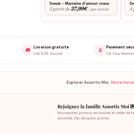
Sweat – Marraine d’amour coeur
Sw
assure une longévité optimale, et l’entretien re
27,99
€
À partir de
À 
/ par article
Livraison gratuite
Paiement séc
🚚
🔒
Dès 60€ d'achat
CB, Visa, Master
Explorer Assortis Moi :
Notre histoi
Rejoignez la famille Assortis Moi 
Nouveautés, promos exclusives et idées de t
assorties. Pas de spam, promis.