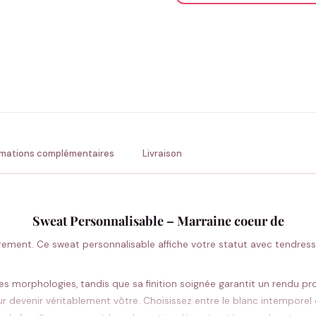
ENV
💚 Retour sous 24-48h
🇫
rmations complémentaires
Livraison
Sweat Personnalisable – Marraine coeur de
ièrement. Ce sweat personnalisable affiche votre statut avec tendress
es morphologies, tandis que sa finition soignée garantit un rendu pr
 devenir véritablement vôtre. Choisissez entre le blanc intemporel o