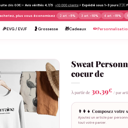
tuite
dès 60€
|
⭐
Avis vérifiés 4,7/5
·
+10 000 clients
|
⚡
Expédié sous 1-3 jours
|
🇫🇷
achetez, plus vous économisez :
2 art.
-5%
3 art.
-10%
4 art.
-15%
🎉
🤰
🎁
✏️
EVG / EVJF
Grossesse
Cadeaux
Personnalisatio
Sweat Personn
coeur de
30,39
€
À partir de
/ par art
👨‍👩‍👧 Composez votre s
Ajoutez un article par personn
tout votre panier.