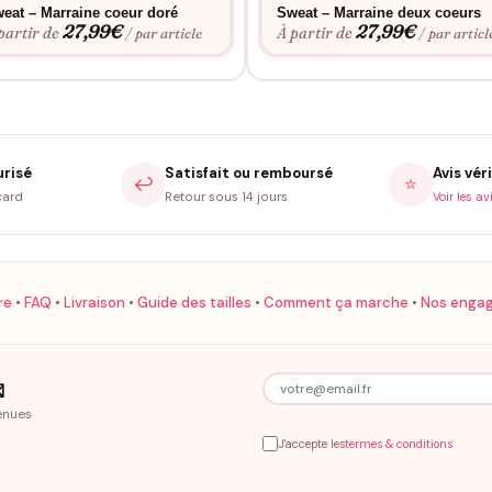
eat – Marraine coeur doré
Sweat – Marraine deux coeurs
ste simple pour un usage régulier sans contraintes.
27,99
€
27,99
€
partir de
À partir de
/ par article
/ par articl
urisé
Satisfait ou remboursé
Avis véri
↩️
⭐
card
Retour sous 14 jours
Voir les av
re
•
FAQ
•
Livraison
•
Guide des tailles
•
Comment ça marche
•
Nos enga

enues
J'accepte les
termes & conditions