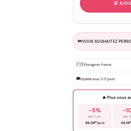
🛒 AJOU
✏️
VOUS SOUHAITEZ PERSO
Personnalisation sur m
🇫🇷
✨
Flocage en France
DEVIS GRATUIT · Personnali
🚚
Expédié sous 3-5 jours
Que souhaitez-vous ?
*
🔥 Plus vous 
Prénom
*
-5%
-1
dès 2 art.
dès 3
€
36,09
/pce
34,19
Précisions (optionnel)