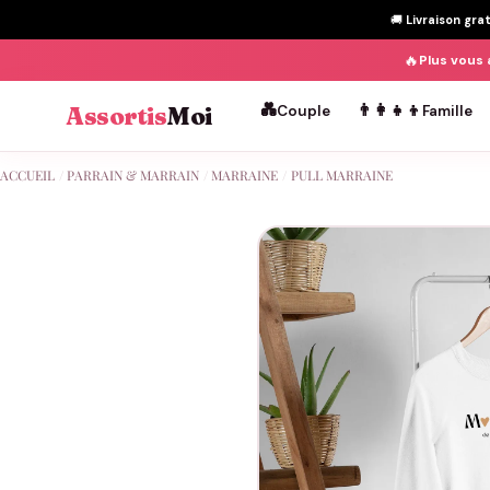
🚚
Livraison gra
🔥
Plus vous 
💑
👨‍👩‍👧‍👦
Assortis
Moi
Couple
Famille
Passer
ACCUEIL
/
PARRAIN & MARRAIN
/
MARRAINE
/
PULL MARRAINE
au
contenu