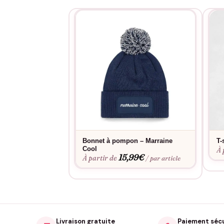
Bonnet à pompon – Marraine
T-
Cool
À 
15,99
€
À partir de
/ par article
Livraison gratuite
Paiement séc