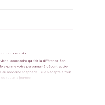
 Flocage en France
✅ Validation avant fabrication
 d’humour assumée.
ent l’accessoire qui fait la différence. Son
elle exprime votre personnalité décontractée
eball au moderne snapback – elle s’adapte à tous
 ou toute la journée.