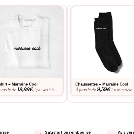
shirt – Marraine Cool
Chaussettes – Marraine Cool
19,99
€
9,59
€
partir de
À partir de
/ par article
/ par article
urisé
Satisfait ou remboursé
Avis véri