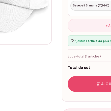
+ 
💡
Ajoutez
1 article de plus
p
Sous-total (
1
articles)
Total du set
🛒 AJOU