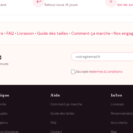
↩️
⭐
card
Retour sous 14 jours
Voir les av
re
•
FAQ
•
Livraison
•
Guide des tailles
•
Comment ça marche
•
Nos enga

enues
J'accepte les
termes & conditions
ique
Aide
Infos
ille
Comment ça marche
Livraison
uples
Guide des tailles
Personnalisati
pains
FAQ
Avis clients
ce Grossesse
Contact
Blog