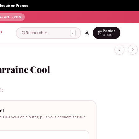
Floqué en France
5+ art.
-20%
Panier
n
Rechercher…
/
0,00€
arraine Cool
cle
et
e. Plus vous en ajoutez, plus vous économisez sur