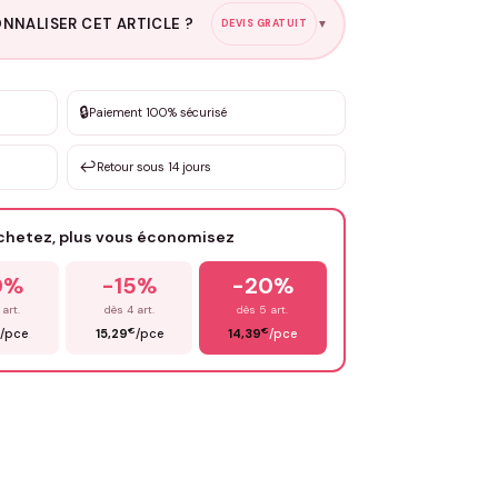
NNALISER CET ARTICLE ?
DEVIS GRATUIT
▼
esure
🔒
Paiement 100% sécurisé
sation de 3 à 10€ selon la demande
↩️
Retour sous 14 jours
Votre texte / idée
*
achetez, plus vous économisez
Email
*
0%
-15%
-20%
 art.
dès 4 art.
dès 5 art.
€
€
€
/pce
15,29
/pce
14,39
/pce
OYER MA DEMANDE ✨