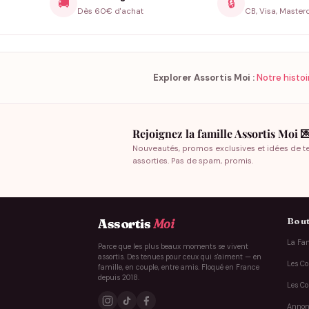
🚚
🔒
Dès 60€ d'achat
CB, Visa, Master
Explorer Assortis Moi :
Notre histoi
Rejoignez la famille Assortis Moi 
Nouveautés, promos exclusives et idées de t
assorties. Pas de spam, promis.
Bout
Assortis
Moi
La Fam
Parce que les plus beaux moments se vivent
assortis. Des tenues pour ceux qui s'aiment — en
Les Co
famille, en couple, entre amis. Floqué en France
depuis 2018.
Les Co
Annon