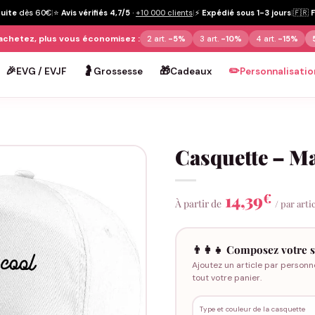
tuite
dès 60€
|
⭐
Avis vérifiés 4,7/5
·
+10 000 clients
|
⚡
Expédié sous 1-3 jours
|
🇫🇷
achetez, plus vous économisez :
2 art.
-5%
3 art.
-10%
4 art.
-15%
🎉
🤰
🎁
✏️
EVG / EVJF
Grossesse
Cadeaux
Personnalisatio
Casquette – M
14,39
€
À partir de
/ par arti
👨‍👩‍👧 Composez votre s
Ajoutez un article par personn
tout votre panier.
Type et couleur de la casquette