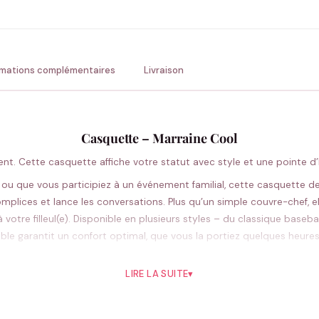
💚 Retour sous 24-48h
🇫
rmations complémentaires
Livraison
Casquette – Marraine Cool
ement. Cette casquette affiche votre statut avec style et une pointe
ou que vous participiez à un événement familial, cette casquette devi
omplices et lance les conversations. Plus qu’un simple couvre-chef, 
à votre filleul(e). Disponible en plusieurs styles – du classique bas
lable garantit un confort optimal, que vous la portiez quelques heures
Pourquoi vous allez l’aimer
LIRE LA SUITE
▾
e personnalité avec humour