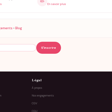
✏️
is
En savoir plus
gements
•
Blog
Légal
À propos
on
Nos engagements
CGV
CGU