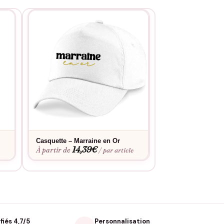
Casquette – Marraine en Or
Pull – Marraine C
14,39
€
27,9
À partir de
À partir de
/ par article
fiés 4,7/5
Personnalisation