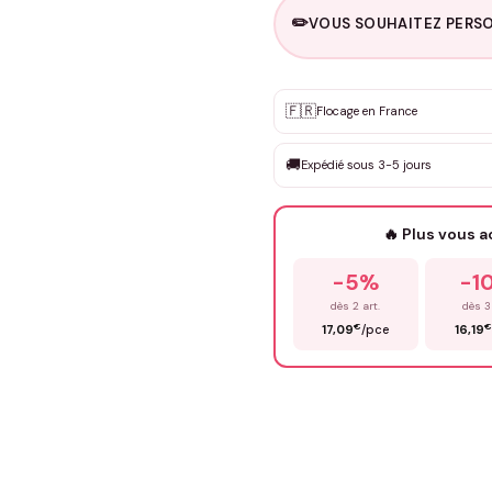
✏️
VOUS SOUHAITEZ PERSO
Personnalisation sur m
🇫🇷
✨
Flocage en France
DEVIS GRATUIT · Personnali
🚚
Expédié sous 3-5 jours
Que souhaitez-vous ?
*
🔥 Plus vous 
Prénom
*
-5%
-1
dès 2 art.
dès 3
€
17,09
/pce
16,19
Précisions (optionnel)
ENV