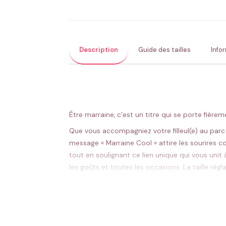
Description
Guide des tailles
Info
Être marraine, c’est un titre qui se porte fièr
Que vous accompagniez votre filleul(e) au parc 
message « Marraine Cool » attire les sourires c
tout en soulignant ce lien unique qui vous unit 
les goûts et toutes les occasions. La taille rég
Message « Marraine Cool » qui affirme votr