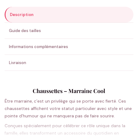
Description
ENVOYER MA DEMANDE ✨
Guide des tailles
💚 Retour sous 24-48h
🇫🇷 Flocage en France
✅ Validation avant fabrication
Informations complémentaires
Livraison
Chaussettes – Marraine Cool
Être marraine, c’est un privilège qui se porte avec fierté. Ces
chaussettes affichent votre statut particulier avec style et une
pointe d’humour qui ne manquera pas de faire sourire.
Conçues spécialement pour célébrer ce rôle unique dans la
famille, elles transforment un accessoire du quotidien en