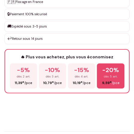
Personnalisation sur mesure
🇫🇷
✨
Flocage en France
DEVIS GRATUIT · Personnalisation de 3 à 10€ selon la demande
🔒
Paiement 100% sécurisé
Que souhaitez-vous ?
*
🚚
Expédié sous 3-5 jours
↩️
Retour sous 14 jours
Votre texte / idée
*
🔥 Plus vous achetez, plus vous économisez
-5%
-10%
-15%
-20%
Prénom
*
dès 2 art.
dès 3 art.
dès 4 art.
dès 5 art.
€
€
€
€
11,39
/pce
10,79
/pce
10,19
/pce
9,59
/pce
Email
*
Précisions (optionnel)