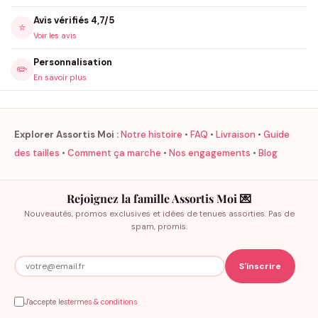
Avis vérifiés 4,7/5
⭐
Voir les avis
Personnalisation
✏️
En savoir plus
Explorer Assortis Moi :
Notre histoire
•
FAQ
•
Livraison
•
Guide
des tailles
•
Comment ça marche
•
Nos engagements
•
Blog
Rejoignez la famille Assortis Moi 💌
Nouveautés, promos exclusives et idées de tenues assorties. Pas de
spam, promis.
J'accepte les
termes & conditions