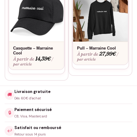
Casquette – Marraine
Pull – Marraine Cool
27,99
€
Cool
À partir de
/
14,39
€
À partir de
/
par article
par article
Livraison gratuite
🚚
Dès 60€ d'achat
Paiement sécurisé
🔒
CB, Visa, Mastercard
Satisfait ou remboursé
↩️
Retour sous 14 jours