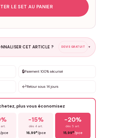
TER LE SET AU PANIER
NNALISER CET ARTICLE ?
DEVIS GRATUIT
▼
esure
🔒
Paiement 100% sécurisé
sation de 3 à 10€ selon la demande
↩️
Retour sous 14 jours
Votre texte / idée
*
achetez, plus vous économisez
Email
*
0%
-15%
-20%
 art.
dès 4 art.
dès 5 art.
€
€
€
/pce
16,99
/pce
15,99
/pce