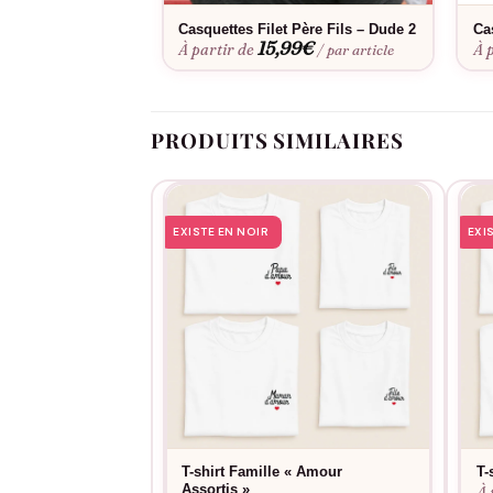
peut illuminer ses jours et lui apporter un
Casquettes Filet Père Fils – Dude 2
Ca
15,99
€
À partir de
À 
/ par article
PRODUITS SIMILAIRES
EXISTE EN NOIR
EXI
T-shirt Famille « Amour
T-
Assortis »
À 