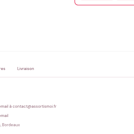
Précisions (optionnel)
ENV
💚 Retour sous 24-48h
🇫
res
Livraison
 email à contact@assortismoi.fr
email
is, Bordeaux