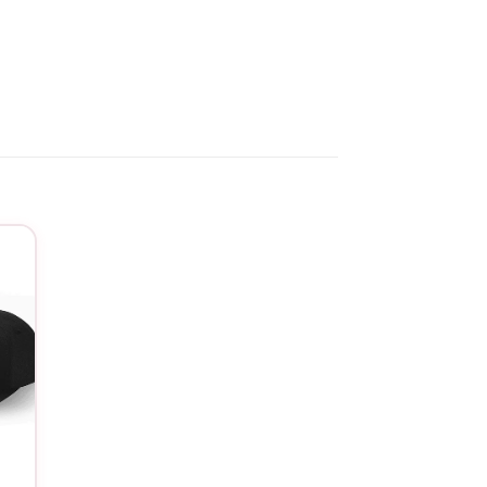
aleureuse que vous pouvez offrir à cette
ie », ce bonnet ne manquera pas de
ginez la douceur de ce cadeau,
versaire. Conçu avec une attention
n design élégant et ses couleurs variées,
bonnet ne sera pas seulement un
envers elle.
 bonnet en une œuvre d’art unique. Que ce
re ce cadeau aussi spécial que la personne
re affection. Non seulement il apporte
atitude envers votre mamie. Ce petit geste