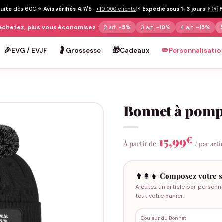
tuite
dès 60€
|
⭐
Avis vérifiés 4,7/5
·
+10 000 clients
|
⚡
Expédié sous 1-3 jours
|
🇫🇷
achetez, plus vous économisez :
2 art.
-5%
3 art.
-10%
4 art.
-15%
🎉
🤰
🎁
✏️
EVG / EVJF
Grossesse
Cadeaux
Personnalisatio
Bonnet à pom
15,99
€
À partir de
/ par arti
👨‍👩‍👧 Composez votre s
Ajoutez un article par personn
tout votre panier.
Couleur du Bonnet