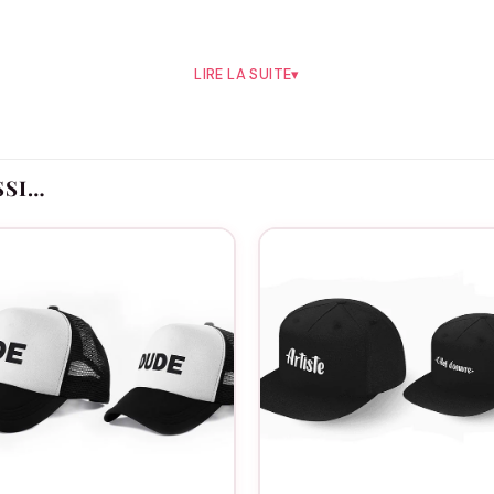
45% acrylique)
LIRE LA SUITE
▾
c le Bonnet à Pompon –
Mamie
d’Amour
pas seulement un accessoire hivernal; c’est une étreinte ch
SSI…
ant partie de notre collection personnalisable spéciale « Mam
ds-mères, avec une touche personnelle qui le rend unique. Ima
des grands-mères,
Noël
, ou simplement pour célébrer son anni
, le **Bonnet à Pompon – Mamie d’Amour** se distingue par so
dra parfaitement à la personnalité de votre grand-mère. Ce 
mais également un symbole d’attachement et de reconnaissance 
e un large éventail de personnalisation, transformant chaque
ajout d’un message spécial, chaque détail est pensé pour rend
 – Mamie d’Amour est une manière intemporelle de montrer vot
 sert également de rappel constant de votre amour et votre gr