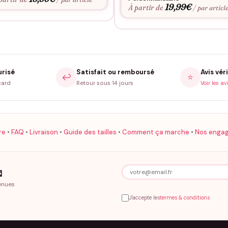
19,99
€
À partir de
/ par articl
urisé
Satisfait ou remboursé
Avis véri
↩️
⭐
card
Retour sous 14 jours
Voir les av
re
•
FAQ
•
Livraison
•
Guide des tailles
•
Comment ça marche
•
Nos enga

enues
J'accepte les
termes & conditions