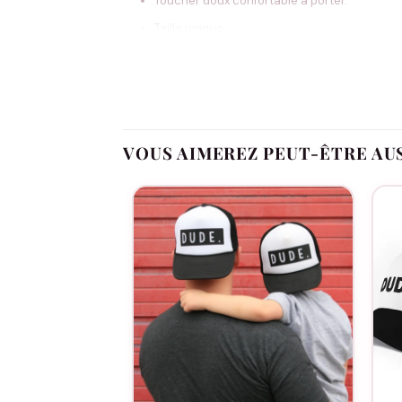
Toucher doux confortable à porter.
Taille unique
100% acrylique (Heather – 55% polyester / 
Offrez de la Chaleur et de l’Amour ave
Le Bonnet à Pompon – Mamie d’Amour n’est 
VOUS AIMEREZ PEUT-ÊTRE AU
femme exceptionnelle dans votre vie. Fais
réchauffer le cœur et la tête de vos gran
soigneusement sélectionné pour la fête 
particulière portée au confort et au style
permettant de choisir celui qui correspon
accessoire utile durant les mois froids, 
Notre collection « spécial Mamie » propos
soit à travers le choix des couleurs ou l’
qui le portera. Offrir un Bonnet à Pompon
chaleur et confort durant l’hiver, mais il