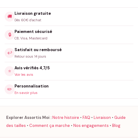
Livraison gratuite
🚚
Dès 60€ d'achat
Paiement sécurisé
🔒
CB, Visa, Mastercard
Satisfait ou remboursé
↩️
Retour sous 14 jours
Avis vérifiés 4,7/5
⭐
Voir les avis
Personnalisation
✏️
En savoir plus
Explorer Assortis Moi :
Notre histoire
•
FAQ
•
Livraison
•
Guide
des tailles
•
Comment ça marche
•
Nos engagements
•
Blog