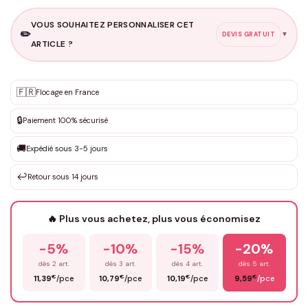
VOUS SOUHAITEZ PERSONNALISER CET
✏️
▼
DEVIS GRATUIT
ARTICLE ?
Personnalisation sur mesure
🇫🇷
✨
Flocage en France
DEVIS GRATUIT · Personnalisation de 3 à 10€ selon la demande
🔒
Paiement 100% sécurisé
Que souhaitez-vous ?
*
🚚
Expédié sous 3-5 jours
↩️
Retour sous 14 jours
Votre texte / idée
*
🔥 Plus vous achetez, plus vous économisez
-5%
-10%
-15%
-20%
Prénom
*
dès 2 art.
dès 3 art.
dès 4 art.
dès 5 art.
€
€
€
€
11,39
/pce
10,79
/pce
10,19
/pce
9,59
/pce
Email
*