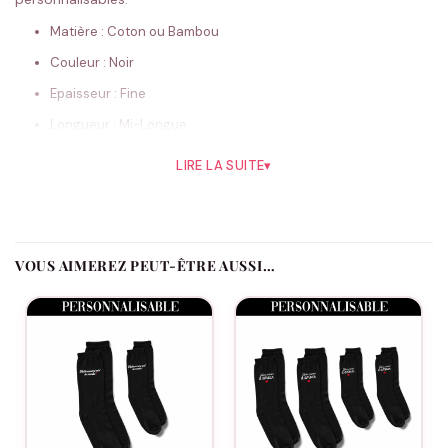
Matière : Coton ou Bambou
Couleur : Noir
Epaisseur : Fine
Longueur : Mi-Longue
Genre : unisexe
LIRE LA SUITE
▾
Taille Adulte : 35-38 / 39-42 / 43-46
Conseils de lavage
Ne pas repasser
VOUS AIMEREZ PEUT-ÊTRE AUSSI…
Préférez le lavage à la main
Lavable en machine jusqu’à 40°C
Ne pas mettre au sèche linge
Chaussettes –
Mamie
d’enfer : Un Cadeau Personnalisé
pour Toucher le Cœur de Grand-Mère