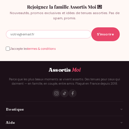
Rejoignez la famille Assortis Moi 💌
Nouveautés, promos exclusives et idées de tenues assorties. Pas de
spam, promis.
J'accepte les
termes & conditions
Assortis
Moi
Parce que les plus beaux moments se vivent assortis. Des tenues pour ceux qui
s'aiment — en famille, en couple, entre amis. Floqué en France depuis 2018.
Boutique
La Famille
Aide