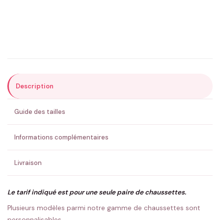
Précisions (optionnel)
Description
ENVOYER MA DEMANDE ✨
Guide des tailles
💚 Retour sous 24-48h
🇫🇷 Flocage en France
✅ Validation avant fabrication
Informations complémentaires
Livraison
Le tarif indiqué est pour une seule paire de chaussettes.
Plusieurs modèles parmi notre gamme de chaussettes sont
personnalisables.