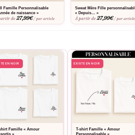
ll Famille Personnalisable
Sweat Mère Fille personnalisabl
Année de naissance »
« Depuis… »
27,99
€
27,99
€
partir de
À partir de
/ par article
/ par articl
STE EN NOIR
EXISTE EN NOIR
shirt Famille « Amour
T-shirt Famille « Amour
sortis »
Personnalisable «