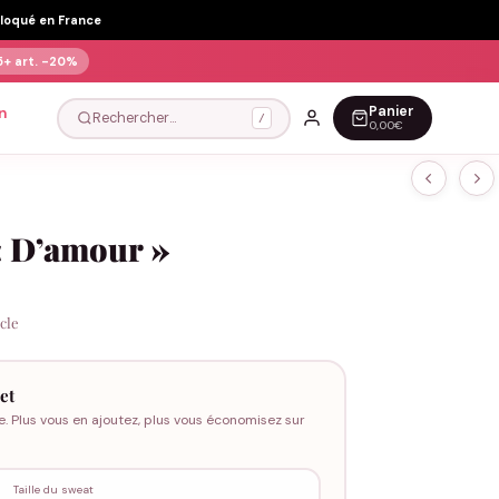
Floqué en France
5+ art.
-20%
Panier
n
Rechercher…
/
0,00€
 D’amour »
icle
et
e. Plus vous en ajoutez, plus vous économisez sur
Taille du sweat