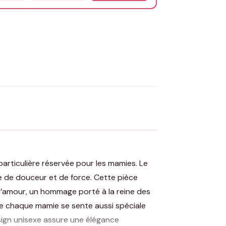
OYER MA DEMANDE ✨
 Flocage en France
✅ Validation avant fabrication
articulière réservée pour les mamies. Le
ue de douceur et de force. Cette pièce
d’amour, un hommage porté à la reine des
que chaque mamie se sente aussi spéciale
sign unisexe assure une élégance