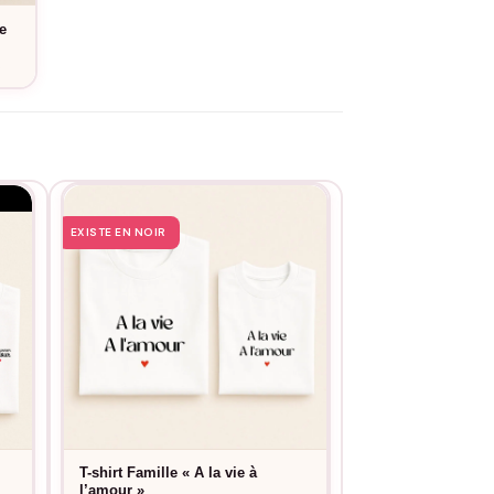
e
e
EXISTE EN NOIR
EXISTE EN NOIR
T-shirt Famille « A la vie à
T-shirt Famille «
15,9
l’amour »
À partir de