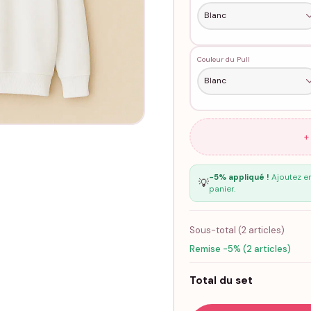
Couleur du Pull
+
-5% appliqué !
Ajoutez en
💡
panier.
Sous-total (
2
articles)
Remise -5% (2 articles)
Total du set