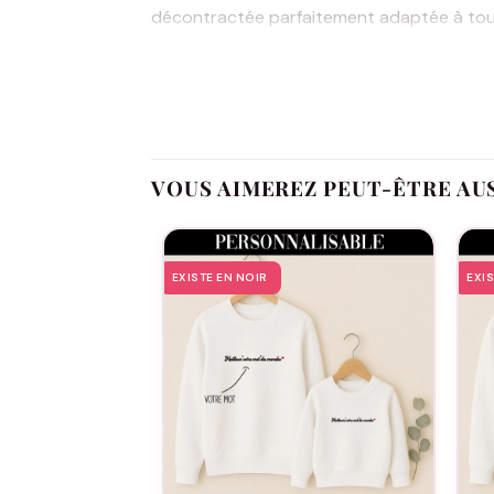
décontractée parfaitement adaptée à toute
bonheur et pourra porter fièrement ce m
Offrir le Sweat Mamie « D’amour » de la col
poignant. Que ce soit pour la fête des gr
rappelant chaque jour combien elle compte 
collection personnalisable « spécial Mami
VOUS AIMEREZ PEUT-ÊTRE AU
Sweat Mamie « D’amour » en est la pièce ma
vous ne partagez pas seulement un vêtemen
EXISTE EN NOIR
EXI