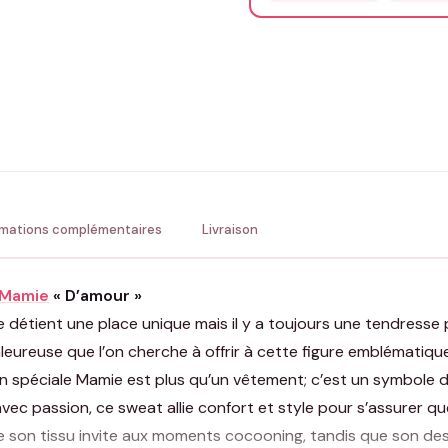
Précisions (optionnel)
ENV
💚 Retour sous 24-48h
🇫
rmations complémentaires
Livraison
Mamie
« D’amour »
détient une place unique mais il y a toujours une tendresse p
leureuse que l’on cherche à offrir à cette figure emblématiq
on spéciale Mamie est plus qu’un vêtement; c’est un symbole 
 avec passion, ce sweat allie confort et style pour s’assurer 
de son tissu invite aux moments cocooning, tandis que son de