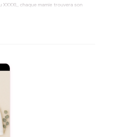
S au XXXXL, chaque mamie trouvera son
 choisir un présent personnalisé et
tement au cœur de votre mamie, lui
aime » à travers un objet du quotidien. La
 et la même volonté de toucher le cœur. Le
allier style et confort. En l’offrant,
e votre amour.