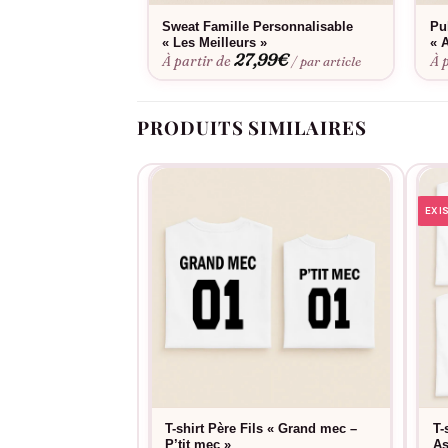
Sweat Famille Personnalisable
Pu
« Les Meilleurs »
« 
27,99
€
À partir de
À 
/ par article
PRODUITS SIMILAIRES
EXI
T-shirt Père Fils « Grand mec –
T-
P’tit mec »
As