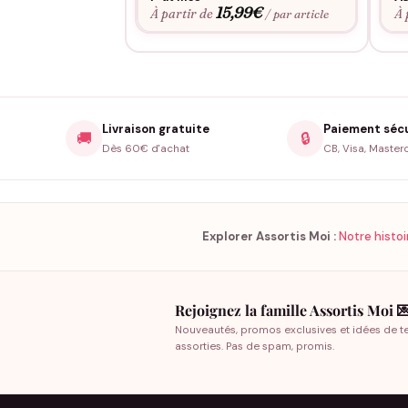
15,99
€
À partir de
À 
/ par article
Livraison gratuite
Paiement séc
🚚
🔒
Dès 60€ d'achat
CB, Visa, Master
Explorer Assortis Moi :
Notre histoi
Rejoignez la famille Assortis Moi 
Nouveautés, promos exclusives et idées de t
assorties. Pas de spam, promis.