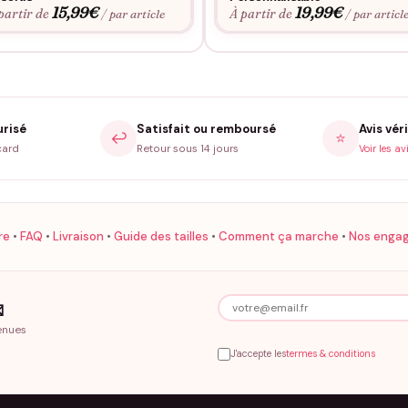
15,99
€
19,99
€
partir de
À partir de
/ par article
/ par articl
urisé
Satisfait ou remboursé
Avis véri
↩️
⭐
card
Retour sous 14 jours
Voir les av
re
•
FAQ
•
Livraison
•
Guide des tailles
•
Comment ça marche
•
Nos enga

enues
J'accepte les
termes & conditions