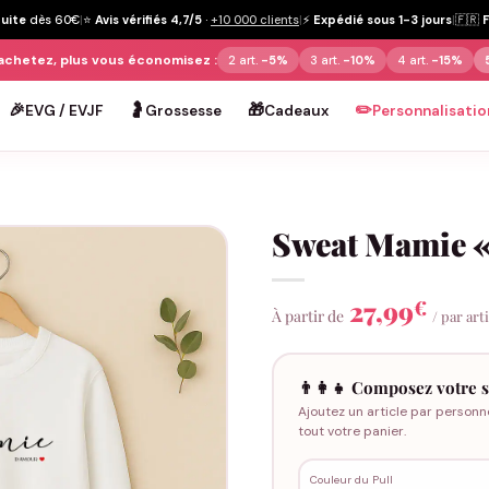
tuite
dès 60€
|
⭐
Avis vérifiés 4,7/5
·
+10 000 clients
|
⚡
Expédié sous 1-3 jours
|
🇫🇷
achetez, plus vous économisez :
2 art.
-5%
3 art.
-10%
4 art.
-15%
🎉
🤰
🎁
✏️
EVG / EVJF
Grossesse
Cadeaux
Personnalisatio
Sweat Mamie «
27,99
€
À partir de
/ par art
👨‍👩‍👧 Composez votre s
Ajoutez un article par personn
tout votre panier.
Couleur du Pull