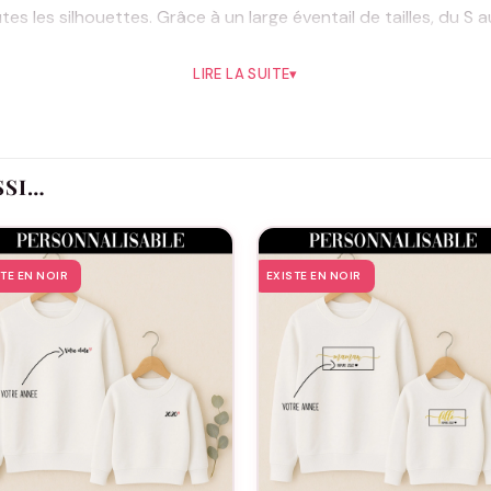
s les silhouettes. Grâce à un large éventail de tailles, du 
essage d’amour.
LIRE LA SUITE
▾
lection personnalisable « spécial Mamie » d’Assortis Moi, c’est
ands-mères,
Noël
, ou un anniversaire, ce cadeau parlera direc
pour vous. C’est une manière unique et tendre de dire « je t’
e » regroupe des pièces conçues avec le même souci du détail
SSI…
îtresse, un must-have pour toute grand-mère moderne qui aime 
t, mais un bout de votre affection, une marque indélébile d
STE EN NOIR
EXISTE EN NOIR