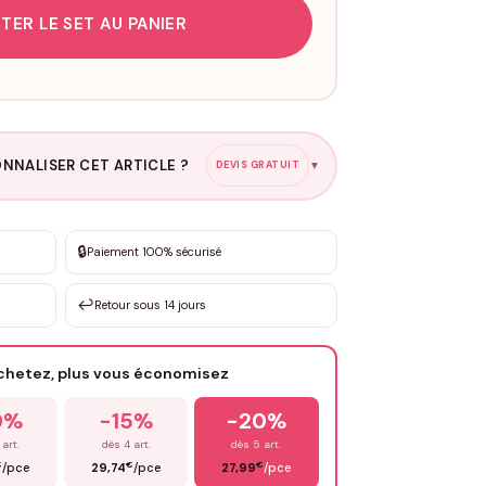
TER LE SET AU PANIER
NNALISER CET ARTICLE ?
DEVIS GRATUIT
▼
esure
🔒
Paiement 100% sécurisé
sation de 3 à 10€ selon la demande
↩️
Retour sous 14 jours
Votre texte / idée
*
achetez, plus vous économisez
Email
*
0%
-15%
-20%
 art.
dès 4 art.
dès 5 art.
€
€
€
/pce
29,74
/pce
27,99
/pce