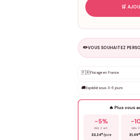
🛒 AJOU
✏️
VOUS SOUHAITEZ PERSO
Personnalisation sur m
🇫🇷
✨
Flocage en France
DEVIS GRATUIT · Personnali
🚚
Expédié sous 3-5 jours
Que souhaitez-vous ?
*
🔥 Plus vous 
Prénom
*
-5%
-1
dès 2 art.
dès 3
€
33,24
/pce
31,49