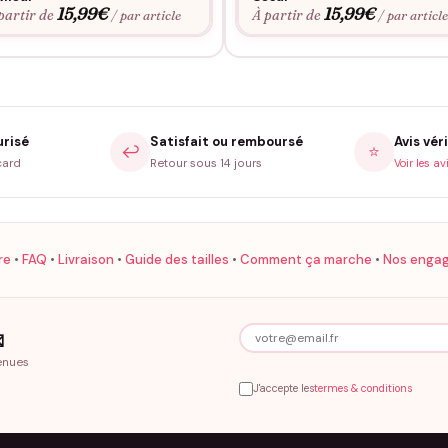
15,99
€
15,99
€
partir de
À partir de
/ par article
/ par articl
urisé
Satisfait ou remboursé
Avis véri
↩️
⭐
card
Retour sous 14 jours
Voir les av
re
•
FAQ
•
Livraison
•
Guide des tailles
•
Comment ça marche
•
Nos enga

enues
J'accepte les
termes & conditions