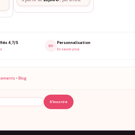
e
fiés 4,7/5
Personnalisation
✏️
is
En savoir plus
gements
•
Blog