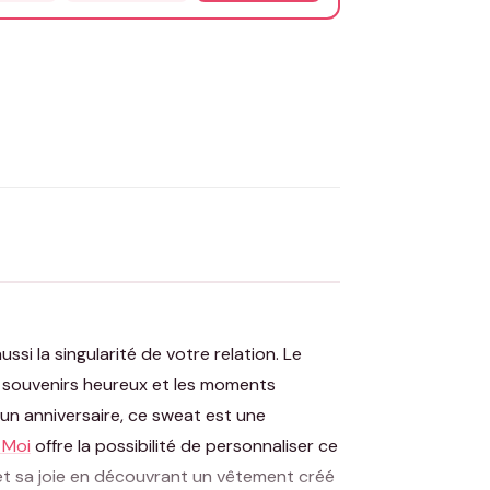
OYER MA DEMANDE ✨
 Flocage en France
✅ Validation avant fabrication
i la singularité de votre relation. Le
s souvenirs heureux et les moments
 un anniversaire, ce sweat est une
 Moi
offre la possibilité de personnaliser ce
et sa joie en découvrant un vêtement créé