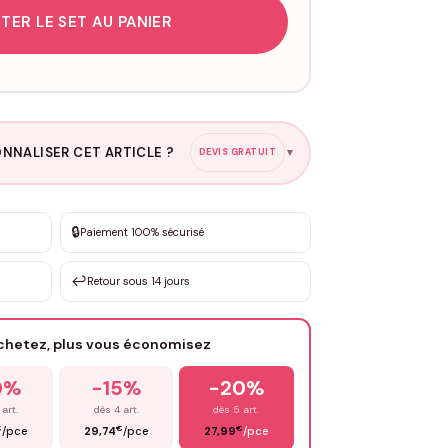
TER LE SET AU PANIER
NNALISER CET ARTICLE ?
DEVIS GRATUIT
▼
esure
🔒
Paiement 100% sécurisé
sation de 3 à 10€ selon la demande
↩️
Retour sous 14 jours
Votre texte / idée
*
achetez, plus vous économisez
Email
*
0%
-15%
-20%
 art.
dès 4 art.
dès 5 art.
€
€
€
/pce
29,74
/pce
27,99
/pce