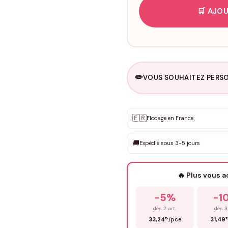
🛒 AJOU
✏️
VOUS SOUHAITEZ PERSO
Personnalisation sur m
🇫🇷
✨
Flocage en France
DEVIS GRATUIT · Personnali
🚚
Expédié sous 3-5 jours
Que souhaitez-vous ?
*
🔥 Plus vous 
Prénom
*
-5%
-1
dès 2 art.
dès 3
€
33,24
/pce
31,49