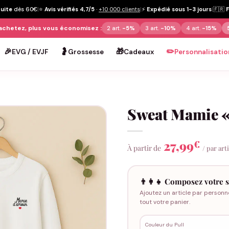
tuite
dès 60€
|
⭐
Avis vérifiés 4,7/5
·
+10 000 clients
|
⚡
Expédié sous 1-3 jours
|
🇫🇷
achetez, plus vous économisez :
2 art.
-5%
3 art.
-10%
4 art.
-15%
🎉
🤰
🎁
✏️
EVG / EVJF
Grossesse
Cadeaux
Personnalisatio
Sweat Mamie 
27,99
€
À partir de
/ par art
👨‍👩‍👧 Composez votre s
Ajoutez un article par personn
tout votre panier.
Couleur du Pull