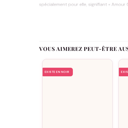
spécialement pour elle, signifiant « Amour
constant de la place spéciale qu’elle occu
L’aspect personnalisable de la collection
couleurs classiques, de la taille S à XXXX
soin, utilisant des matériaux de haute qua
de nombreuses années. En optant pour le 
VOUS AIMEREZ PEUT-ÊTRE AU
pleine d’émotion et de significations. C’
originale et personnelle. Faites de ce cade
Moi, transformez un simple présent en un 
EXISTE EN NOIR
EXI