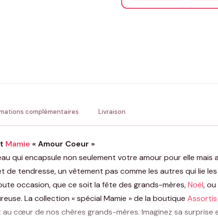
Précisions (optionnel)
ENV
💚 Retour sous 24-48h
🇫
rmations complémentaires
Livraison
at
Mamie
« Amour Coeur »
au qui encapsule non seulement votre amour pour elle mais auss
t de tendresse, un vêtement pas comme les autres qui lie le
oute occasion, que ce soit la fête des grands-mères,
Noël
, ou
ureuse. La collection « spécial Mamie » de la boutique
Assortis
t au cœur de nos chères grands-mères. Imaginez sa surprise 