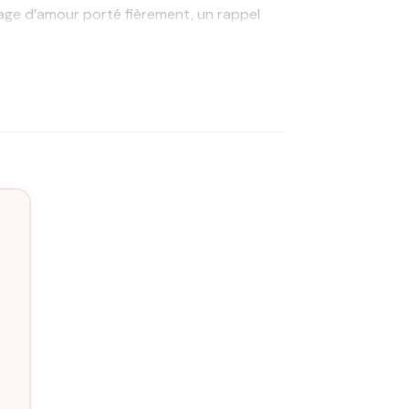
sage d’amour porté fièrement, un rappel
ue sweat. Choisissez entre une palette de
fort. Chaque pièce est confectionnée avec
e puisse savourer ce geste d’amour pendant
ment un vêtement, mais une expérience
le est importante pour vous, de manière
ionnel que vous lui portez. Avec Assortis
qui compte tant pour vous.