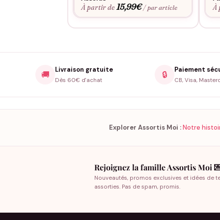
15,99
€
À partir de
À 
/ par article
Livraison gratuite
Paiement séc
🚚
🔒
Dès 60€ d'achat
CB, Visa, Master
Explorer Assortis Moi :
Notre histoi
Rejoignez la famille Assortis Moi 
Nouveautés, promos exclusives et idées de t
assorties. Pas de spam, promis.