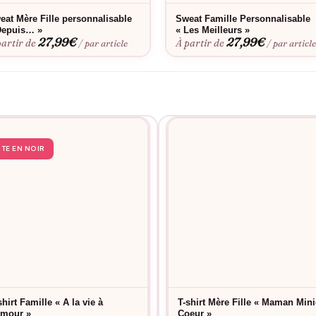
eat Mère Fille personnalisable
Sweat Famille Personnalisable
Depuis… »
« Les Meilleurs »
27,99
€
27,99
€
partir de
À partir de
/ par article
/ par articl
STE EN NOIR
shirt Famille « A la vie à
T-shirt Mère Fille « Maman Mini
amour »
Coeur »