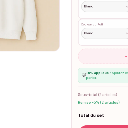
Couleur du Pull
+
-5% appliqué !
Ajoutez en
💡
panier.
Sous-total (
2
articles)
Remise -5% (2 articles)
Total du set