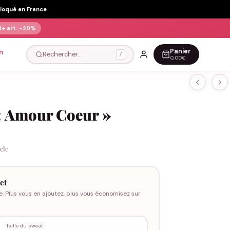
Floqué en France
5+ art.
-20%
Panier
n
Rechercher…
/
0,00€
« Amour Coeur »
icle
et
e. Plus vous en ajoutez, plus vous économisez sur
Taille du sweat