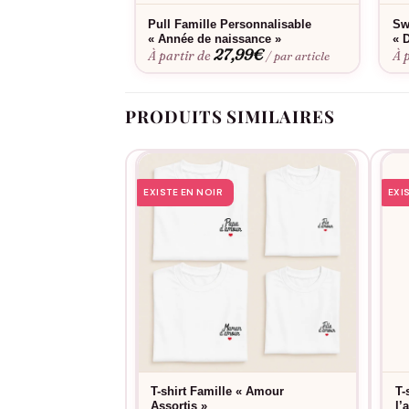
Pull Famille Personnalisable
Sw
« Année de naissance »
« 
27,99
€
À partir de
À 
/ par article
PRODUITS SIMILAIRES
EXISTE EN NOIR
EXI
T-shirt Famille « Amour
T-
Assortis »
l’