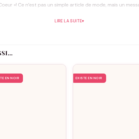
 Coeur »! Ce n’est pas un simple article de mode, mais un mes
pe dans votre vie.
LIRE LA SUITE
▾
 « spécial Mamie » permet d’intégrer une touche unique à chaq
L, pour s’adapter parfaitement à sa personnalité et à son con
lité pour garantir douceur et durabilité, afin que votre mami
Sweat Mamie « Amour Coeur », vous ne choisissez pas seule
SSI…
est une opportunité de montrer à votre grand-mère combien el
au un moment inoubliable, un lien tangible de l’amour incondit
symbole mémorable d’affection et de gratitude envers celle 
STE EN NOIR
EXISTE EN NOIR