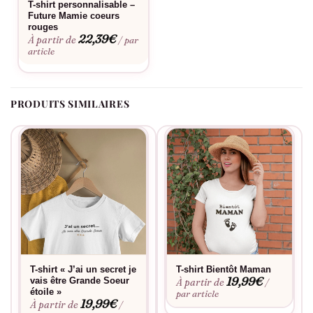
famille. Commandez maintenant et soyez prêt à capturer un
T-shirt personnalisable –
Future Mamie coeurs
moment qui restera gravé dans les annales familiales.
rouges
22,39
€
À partir de
/ par
article
PRODUITS SIMILAIRES
T-shirt « J’ai un secret je
T-shirt Bientôt Maman
19,99
€
vais être Grande Soeur
À partir de
/
étoile »
par article
19,99
€
À partir de
/