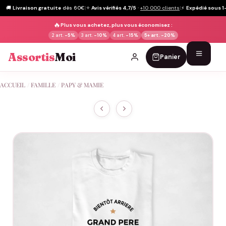
🚚
Livraison gratuite
dès 60€
|
⭐
Avis vérifiés 4,7/5
·
+10 000 clients
|
⚡
Expédié sous 1
🔥
Plus vous achetez, plus vous économisez :
2 art.
-5%
3 art.
-10%
4 art.
-15%
5+ art.
-20%
Assortis
Moi
Panier
Passer
ACCUEIL
/
FAMILLE
/
PAPY & MAMIE
au
contenu