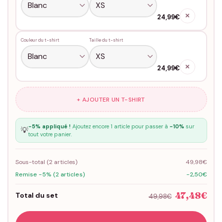
✕
24,99€
Couleur du t-shirt
Taille du t-shirt
✕
24,99€
+ AJOUTER UN T-SHIRT
-5% appliqué !
Ajoutez encore 1 article pour passer à
-10%
sur
💡
tout votre panier.
Sous-total (
2
articles)
49,98€
Remise -5% (2 articles)
-2,50€
47,48€
Total du set
49,98€