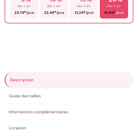
dès 2 art.
dès 3 art.
dès 4 art.
dès 5 art.
€
€
€
€
23,74
/pce
22,49
/pce
21,24
/pce
19,99
/pce
Email
*
Précisions (optionnel)
Description
ENVOYER MA DEMANDE ✨
Guide des tailles
💚 Retour sous 24-48h
🇫🇷 Flocage en France
✅ Validation avant fabrication
Informations complémentaires
Livraison