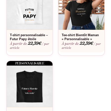
qu’un simple habit : c’est un hommage à la sagesse, à
l’expérience et à l’amour inconditionnel qu’un arrière grand-
père apporte à sa famille. Le message imprimé sur le T-shirt ne
manquera pas d’évoquer des souvenirs précieux et de susciter
l’excitation pour les aventures à venir. En portant ce T-shirt,
l’heureux arrière grand-père annoncera avec fierté l’arrivée d’un
T-shirt personnalisable –
Tee-shirt Bientôt Maman
nouvel enfant, renforçant les liens familiaux et célébrant la
Futur Papy étoile
« Personnalisable »
22,39
€
22,39
€
À partir de
À partir de
/ par
/ par
continuité des générations.
article
article
Chez Assortis Moi, chaque commande est traitée avec le plus
grand soin, garantissant une qualité irréprochable et un service
clientèle attentionné. Nous offrons également une
présentation élégante et la possibilité de joindre un message
personnalisé avec le T-shirt, rendant votre cadeau encore plus
personnel et attentionné. Offrez le T-shirt « Bientôt Arrière
Grand-Père » à ce membre spécial de la famille et regardez
son visage s’illuminer de fierté et d’émotion. C’est le moyen
parfait de partager la nouvelle d’une grossesse et de célébrer
le rôle vital des grands-parents dans l’histoire de chaque