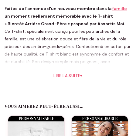
Faites de l’annonce d’un nouveau membre dans la
famille
un moment réellement mémorable avec le T-shirt
« Bientôt Arrière Grand-Père » proposé par Assortis Moi.
Ce T-shirt, spécialement conçu pour les patriarches de la
famille, est une célébration douce et fière de la vie et du rôle
précieux des arrière-grands-pères. Confectionné en coton pur
de haute qualité, ce T-shirt blanc est synonyme de confort et
de durabilité. Son design simple mais poignant, avec
l’inscription « Bientôt Arrière Grand-Père » accompagnée d’une
LIRE LA SUITE
▾
étoile délicate, est pensé pour convenir à tous les styles et
pour être porté en toute occasion, que ce soit à la maison ou
lors d’une réunion de famille.
Assortis Moi sait que l’annonce d’une grossesse est un
VOUS AIMEREZ PEUT-ÊTRE AUSSI…
événement qui touche profondément et qui mérite d’être
partagé avec autant de joie que de respect. Devenir arrière
grand-père est une étape marquante, signe d’un héritage
familial qui s’enrichit et se perpétue. Ce T-shirt est donc plus