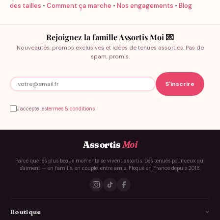
des tailles
•
Comment ça marche
•
Nos engagements
•
Blog
Rejoignez la famille Assortis Moi 💌
Nouveautés, promos exclusives et idées de tenues assorties. Pas de
spam, promis.
J'accepte les
termes & conditions
Assortis
Moi
Parce que les plus beaux moments se vivent assortis. Des tenues pour ceux qui
s'aiment — en famille, en couple, entre amis. Floqué en France depuis 2018.
Boutique