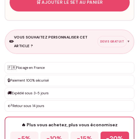
🛒 AJOUTER LE SET AU PANIER
VOUS SOUHAITEZ PERSONNALISER CET
✏️
▼
DEVIS GRATUIT
ARTICLE ?
Personnalisation sur mesure
🇫🇷
✨
Flocage en France
DEVIS GRATUIT · Personnalisation de 3 à 10€ selon la demande
🔒
Paiement 100% sécurisé
Que souhaitez-vous ?
*
🚚
Expédié sous 3-5 jours
↩️
Retour sous 14 jours
Votre texte / idée
*
🔥 Plus vous achetez, plus vous économisez
-5%
-10%
-15%
-20%
Prénom
*