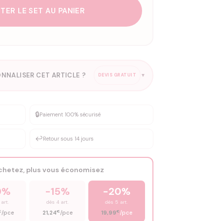
TER LE SET AU PANIER
NNALISER CET ARTICLE ?
DEVIS GRATUIT
▼
esure
🔒
Paiement 100% sécurisé
sation de 3 à 10€ selon la demande
↩️
Retour sous 14 jours
Votre texte / idée
*
achetez, plus vous économisez
Email
*
0%
-15%
-20%
 art.
dès 4 art.
dès 5 art.
€
€
€
/pce
21,24
/pce
19,99
/pce