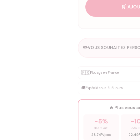
🛒 AJOU
✏️
VOUS SOUHAITEZ PERSO
Personnalisation sur m
🇫🇷
✨
Flocage en France
DEVIS GRATUIT · Personnali
🚚
Expédié sous 3-5 jours
Que souhaitez-vous ?
*
🔥 Plus vous 
Prénom
*
-5%
-1
dès 2 art.
dès 3
€
23,74
/pce
22,49