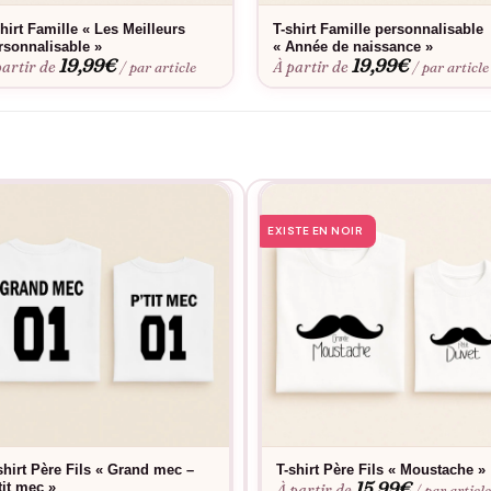
hirt Famille « Les Meilleurs
T-shirt Famille personnalisable
rsonnalisable »
« Année de naissance »
19,99
€
19,99
€
partir de
À partir de
/ par article
/ par article
EXISTE EN NOIR
shirt Père Fils « Grand mec –
T-shirt Père Fils « Moustache »
15,99
€
tit mec »
À partir de
/ par articl