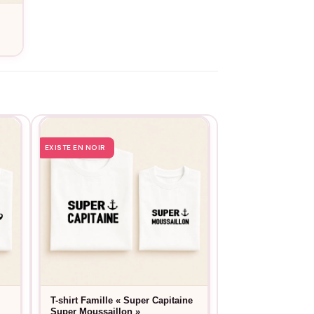
EXISTE EN NOIR
EXISTE EN NOIR
T-shirt Famille « Super Capitaine
T-shirt Famille 
Super Moussaillon »
V »
e