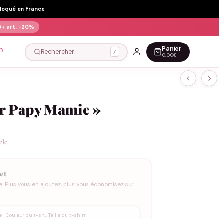
Floqué en France
5+ art.
-20%
Panier
n
Rechercher…
/
0,00€
er Papy Mamie »
icle
et
e. Plus vous en ajoutez, plus vous économisez sur
e
Couleur du t-shirt
Taille du t-shirt