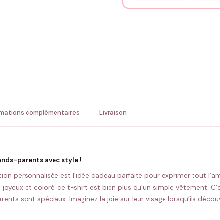
Précisions (optionnel)
ENV
💚 Retour sous 24-48h
🇫
rmations complémentaires
Livraison
ands-parents avec style !
ction personnalisée est l’idée cadeau parfaite pour exprimer tout l
 joyeux et coloré, ce t-shirt est bien plus qu’un simple vêtement. C
ents sont spéciaux. Imaginez la joie sur leur visage lorsqu’ils décou