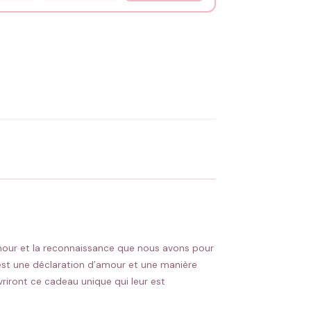
OYER MA DEMANDE ✨
 Flocage en France
✅ Validation avant fabrication
’amour et la reconnaissance que nous avons pour
’est une déclaration d’amour et une manière
vriront ce cadeau unique qui leur est