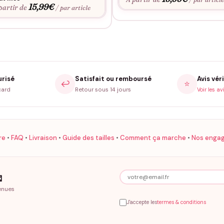
15,99
€
partir de
/ par article
urisé
Satisfait ou remboursé
Avis véri
↩️
⭐
card
Retour sous 14 jours
Voir les av
re
•
FAQ
•
Livraison
•
Guide des tailles
•
Comment ça marche
•
Nos enga

enues
J'accepte les
termes & conditions