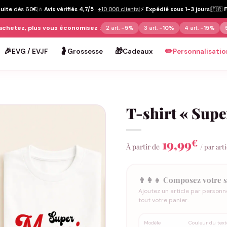
tuite
dès 60€
|
⭐
Avis vérifiés 4,7/5
·
+10 000 clients
|
⚡
Expédié sous 1-3 jours
|
🇫🇷
achetez, plus vous économisez :
2 art.
-5%
3 art.
-10%
4 art.
-15%
🎉
🤰
🎁
✏️
EVG / EVJF
Grossesse
Cadeaux
Personnalisatio
T-shirt « Sup
19,99
€
À partir de
/ par art
👨‍👩‍👧 Composez votre s
Ajoutez un article par personn
tout votre panier.
Modèle
Couleur du text