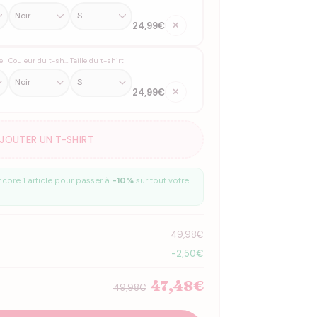
24,99€
✕
e
Couleur du t-shirt
Taille du t-shirt
24,99€
✕
AJOUTER UN T-SHIRT
core 1 article pour passer à
-10%
sur tout votre
49,98€
-2,50€
47,48€
49,98€