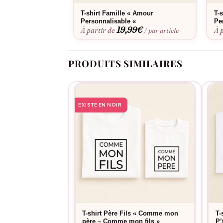
T-shirt Famille « Amour
T-s
Personnalisable «
Pe
19,99
€
À partir de
À 
/ par article
PRODUITS SIMILAIRES
EXISTE EN NOIR
T-shirt Père Fils « Comme mon
T-
père – Comme mon fils »
P’