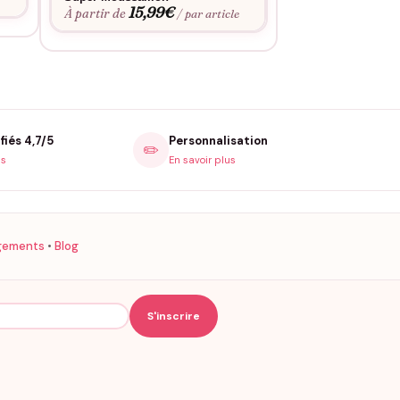
15,99
€
15,9
À partir de
À partir de
/ par article
fiés 4,7/5
Personnalisation
✏️
is
En savoir plus
gements
•
Blog