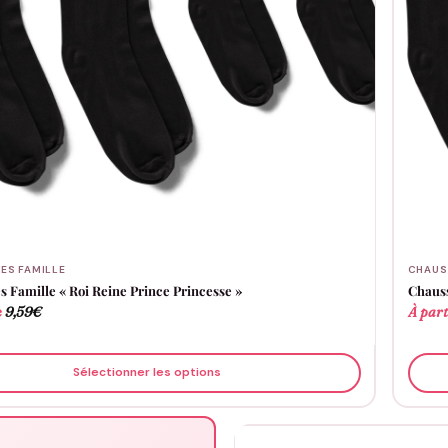
ES FAMILLE
CHAUS
s Famille « Roi Reine Prince Princesse »
Chauss
e
9,59
€
À part
Sélectionner les options