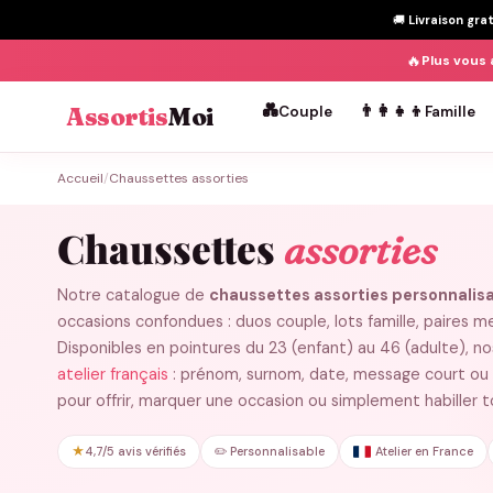
🚚
Livraison gra
🔥
Plus vous 
💑
👨‍👩‍👧‍👦
Assortis
Moi
Couple
Famille
Passer
Accueil
/
Chaussettes assorties
au
contenu
Chaussettes
assorties
Notre catalogue de
chaussettes assorties personnalis
occasions confondues : duos couple, lots famille, paires m
Disponibles en pointures du 23 (enfant) au 46 (adulte), 
atelier français
: prénom, surnom, date, message court ou cli
pour offrir, marquer une occasion ou simplement habiller to
★
4,7/5 avis vérifiés
✏️ Personnalisable
Atelier en France