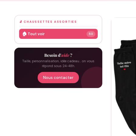
🧦 CHAUSSETTES ASSORTIES
🏠
Tout voir
50
Besoin d'
aide
?
Taille, personnalisation, idée cadeau… on vous
répond sous 24-48h.
Nous contacter