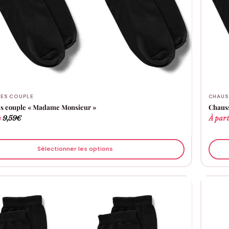
ES COUPLE
CHAUS
s couple « Madame Monsieur »
Chauss
e
9,59
€
À part
Sélectionner les options