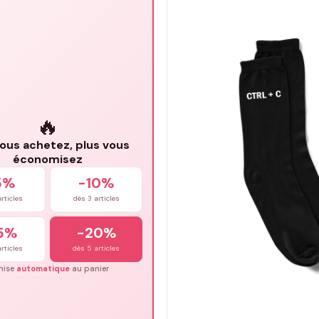
🔥
vous achetez, plus vous
économisez
5%
-10%
rticles
dès 3 articles
5%
-20%
rticles
dès 5 articles
mise
automatique
au panier