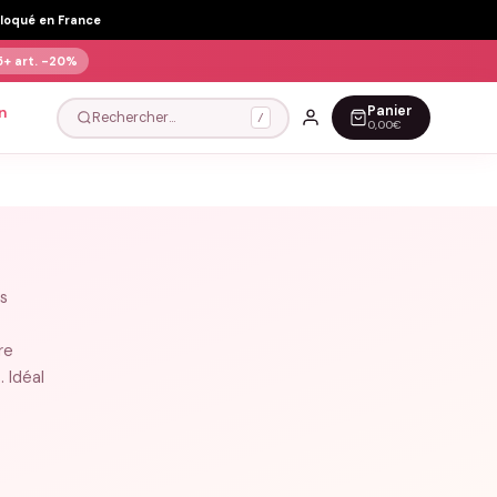
Floqué en France
5+ art.
-20%
Panier
n
Rechercher…
/
0,00€
s
re
 Idéal