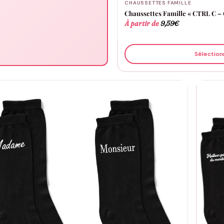
CHAUSSETTES FAMILLE
Chaussettes Famille « CTRL C –
À partir de
9,59
€
Sélection