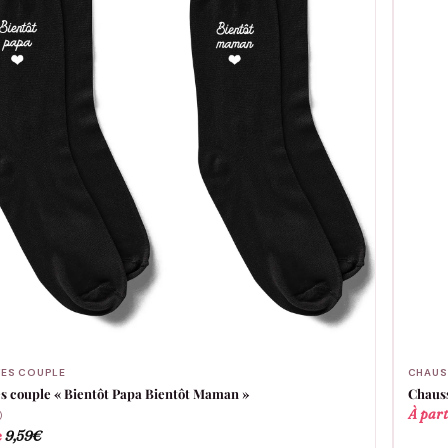
ES COUPLE
CHAUS
s couple « Bientôt Papa Bientôt Maman »
Chauss
À part
)
e
9,59
€