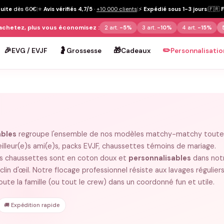
tuite
dès 60€
|
⭐
Avis vérifiés 4,7/5
·
+10 000 clients
|
⚡
Expédié sous 1-3 jours
|
🇫🇷
achetez, plus vous économisez :
2 art.
-5%
3 art.
-10%
4 art.
-15%
🎉
🤰
🎁
✏️
EVG / EVJF
Grossesse
Cadeaux
Personnalisatio
ables
regroupe l'ensemble de nos modèles matchy-matchy toute
eilleur(e)s ami(e)s, packs EVJF, chaussettes témoins de mariage.
nos chaussettes sont en coton doux et
personnalisables
dans not
n d'œil. Notre flocage professionnel résiste aux lavages réguliers.
ute la famille (ou tout le crew) dans un coordonné fun et utile.
🚚 Expédition rapide