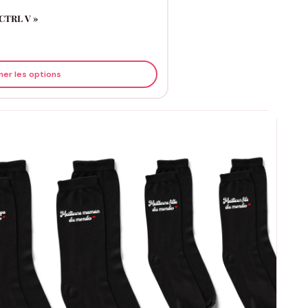
 CTRL V »
ner les options