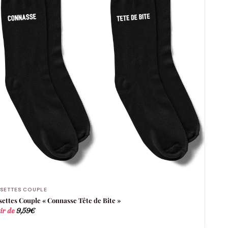
SETTES COUPLE
ettes Couple « Connasse Tête de Bite »
ir de
9,59
€