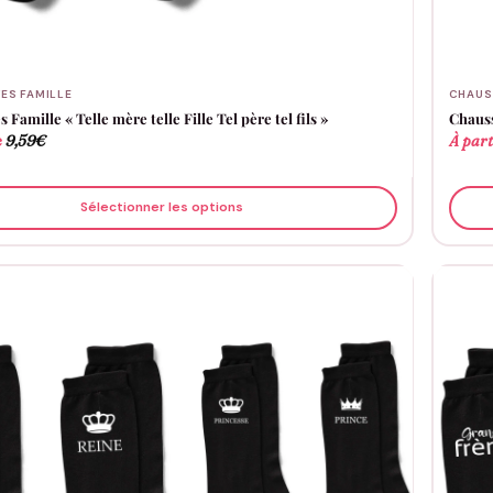
ES FAMILLE
CHAUS
 Famille « Telle mère telle Fille Tel père tel fils »
Chauss
e
9,59
€
À part
Sélectionner les options