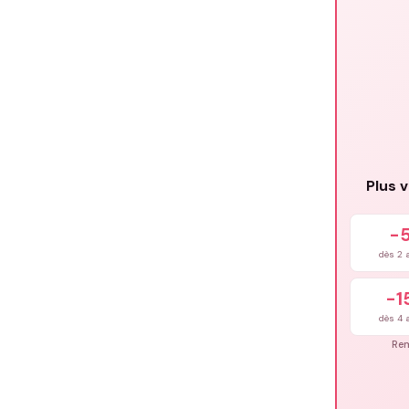
Plus 
-
dès 2 a
-1
dès 4 a
Re