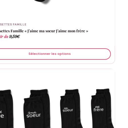
SETTES FAMILLE
ettes Famille « J’aime ma soeur J’aime mon frère »
ir de
9,59
€
Sélectionner les options