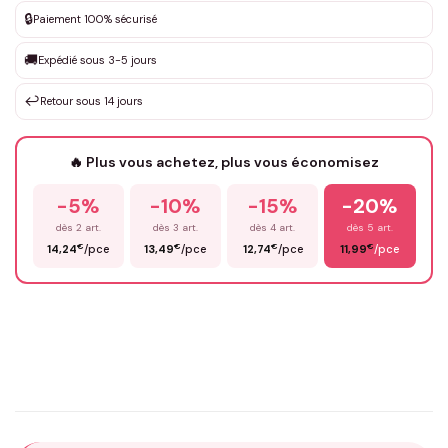
🔒
Paiement 100% sécurisé
Que souhaitez-vous ?
*
🚚
Expédié sous 3-5 jours
↩️
Retour sous 14 jours
Votre texte / idée
*
🔥 Plus vous achetez, plus vous économisez
-5%
-10%
-15%
-20%
Prénom
*
dès 2 art.
dès 3 art.
dès 4 art.
dès 5 art.
€
€
€
€
14,24
/pce
13,49
/pce
12,74
/pce
11,99
/pce
Email
*
Précisions (optionnel)