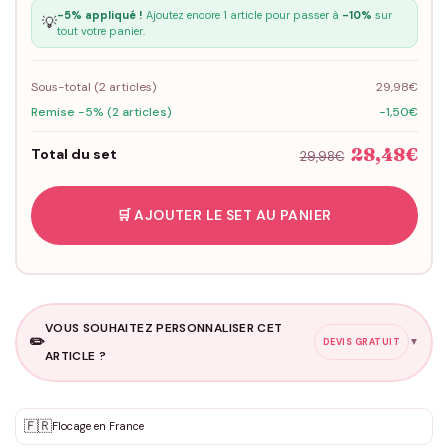
-5% appliqué !
Ajoutez encore 1 article pour passer à
-10%
sur
💡
tout votre panier.
Sous-total (
2
articles)
29,98€
Remise -5% (2 articles)
-1,50€
28,48€
Total du set
29,98€
🛒 AJOUTER LE SET AU PANIER
VOUS SOUHAITEZ PERSONNALISER CET
✏️
▼
DEVIS GRATUIT
ARTICLE ?
Personnalisation sur mesure
🇫🇷
✨
Flocage en France
DEVIS GRATUIT · Personnalisation de 3 à 10€ selon la demande