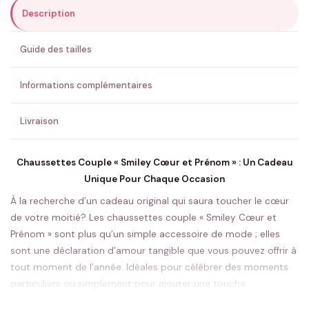
Description
ENVOYER MA DEMANDE ✨
Guide des tailles
💚 Retour sous 24-48h
🇫🇷 Flocage en France
✅ Validation avant fabrication
Informations complémentaires
Livraison
Chaussettes Couple « Smiley Cœur et Prénom » : Un Cadeau
Unique Pour Chaque Occasion
À la recherche d’un cadeau original qui saura toucher le cœur
de votre moitié? Les chaussettes couple « Smiley Cœur et
Prénom » sont plus qu’un simple accessoire de mode ; elles
sont une déclaration d’amour tangible que vous pouvez offrir à
tout moment de l’année. Idéales pour célébrer des moments
particuliers ou simplement pour ajouter une touche
personnelle à votre quotidien, ces chaussettes sont le symbole