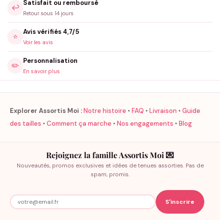
Satisfait ou remboursé
↩️
Retour sous 14 jours
Avis vérifiés 4,7/5
⭐
Voir les avis
Personnalisation
✏️
En savoir plus
Explorer Assortis Moi :
Notre histoire
•
FAQ
•
Livraison
•
Guide
des tailles
•
Comment ça marche
•
Nos engagements
•
Blog
Rejoignez la famille Assortis Moi 💌
Nouveautés, promos exclusives et idées de tenues assorties. Pas de
spam, promis.