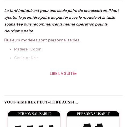
Le tarif indiqué est pour une seule paire de chaussettes, il faut
ajouter la première paire au panier avec le modèle et la taille
souhaitée puis recommencer la même opération pour la
deuxième paire.
Plusieurs modèles sont personnalisables.
Matière : Coton
Couleur : Noir
Epaisseur : Fine
LIRE LA SUITE
▾
Longueur : Mi-Longue
Genre : Homme / Femme / Enfants
Taille Adulte : 35-38 / 39-42 / 43-46
VOUS AIMEREZ PEUT-ÊTRE AUSSI…
Taille Enfant : 23-26 / 27-30 / 31-34
Conseils de lavage
Ne pas repasser