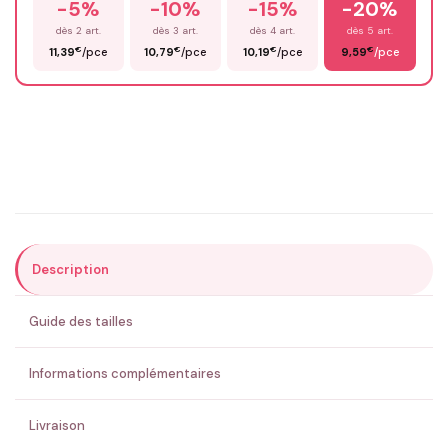
-5%
-10%
-15%
-20%
Prénom
*
dès 2 art.
dès 3 art.
dès 4 art.
dès 5 art.
€
€
€
€
11,39
/pce
10,79
/pce
10,19
/pce
9,59
/pce
Email
*
Précisions (optionnel)
Description
ENVOYER MA DEMANDE ✨
Guide des tailles
💚 Retour sous 24-48h
🇫🇷 Flocage en France
✅ Validation avant fabrication
Informations complémentaires
Livraison