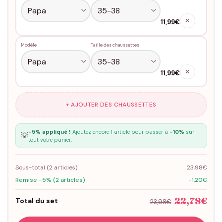
✕
11,99€
Modèle
Taille des chaussettes
✕
11,99€
+ AJOUTER DES CHAUSSETTES
-5% appliqué !
Ajoutez encore 1 article pour passer à
-10%
sur
💡
tout votre panier.
Sous-total (
2
articles)
23,98€
Remise -5% (2 articles)
-1,20€
22,78€
Total du set
23,98€