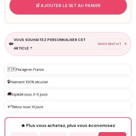
🛒 AJOUTER LE SET AU PANIER
VOUS SOUHAITEZ PERSONNALISER CET
✏️
▼
DEVIS GRATUIT
ARTICLE ?
Personnalisation sur mesure
🇫🇷
✨
Flocage en France
DEVIS GRATUIT · Personnalisation de 3 à 10€ selon la demande
🔒
Paiement 100% sécurisé
Que souhaitez-vous ?
*
🚚
Expédié sous 3-5 jours
↩️
Retour sous 14 jours
Votre texte / idée
*
🔥 Plus vous achetez, plus vous économisez