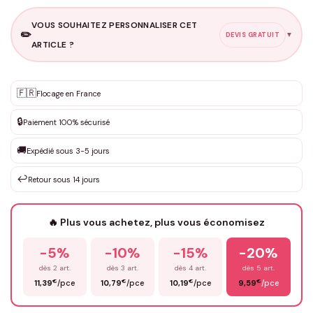
VOUS SOUHAITEZ PERSONNALISER CET
✏️
▼
DEVIS GRATUIT
ARTICLE ?
Personnalisation sur mesure
🇫🇷
✨
Flocage en France
DEVIS GRATUIT · Personnalisation de 3 à 10€ selon la demande
🔒
Paiement 100% sécurisé
Que souhaitez-vous ?
*
🚚
Expédié sous 3-5 jours
↩️
Retour sous 14 jours
Votre texte / idée
*
🔥 Plus vous achetez, plus vous économisez
-5%
-10%
-15%
-20%
Prénom
*
dès 2 art.
dès 3 art.
dès 4 art.
dès 5 art.
€
€
€
€
11,39
/pce
10,79
/pce
10,19
/pce
9,59
/pce
Email
*