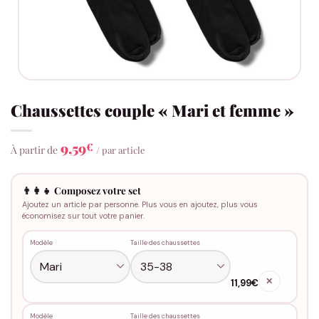
Chaussettes couple « Mari et femme »
9,59
€
À partir de
/ par article
👨‍👩‍👧 Composez votre set
Ajoutez un article par personne. Plus vous en ajoutez, plus vous
économisez sur tout votre panier.
Modèle
Taille des chaussettes
✕
11,99€
Modèle
Taille des chaussettes