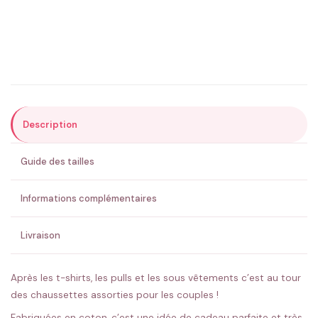
Précisions (optionnel)
Description
ENVOYER MA DEMANDE ✨
Guide des tailles
💚 Retour sous 24-48h
🇫🇷 Flocage en France
✅ Validation avant fabrication
Informations complémentaires
Livraison
Après les t-shirts, les pulls et les sous vêtements c’est au tour
des chaussettes assorties pour les couples !
Fabriquées en coton, c’est une idée de cadeau parfaite et très