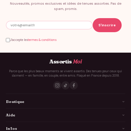
Nouveautés, promos exclusives et idées de tenues assorties. Pas de
spam, promis.
J'accepte les
termes & conditions
Assortis
Moi
Parce que les plus beaux moments se vivent assortis. Des tenues pour ceux qui
s'aiment — en famille, en couple, entre amis. Floqué en France depuis 2018.
Boutique
La Famille
Aide
Les Couples
Comment ça marche
Infos