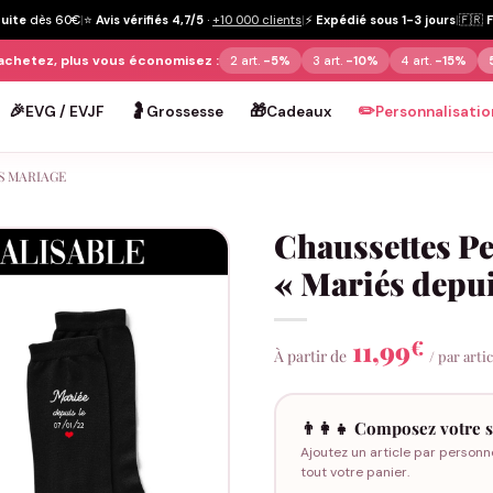
tuite
dès 60€
|
⭐
Avis vérifiés 4,7/5
·
+10 000 clients
|
⚡
Expédié sous 1-3 jours
|
🇫🇷
achetez, plus vous économisez :
2 art.
-5%
3 art.
-10%
4 art.
-15%
🎉
🤰
🎁
✏️
EVG / EVJF
Grossesse
Cadeaux
Personnalisatio
S MARIAGE
Chaussettes P
« Mariés depui
11,99
€
À partir de
/ par arti
👨‍👩‍👧 Composez votre s
Ajoutez un article par personn
tout votre panier.