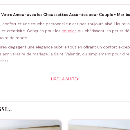
 Votre Amour avec les Chaussettes Assorties pour Couple « Mariés
ité, confort et une touche personnelle n’est pas toujours aisé. Heur
e et créativité. Conçues pour les
couples
qui chérissent les petits dét
soire de mode.
ires dégagent une élégance subtile tout en offrant un confort except
 anniversaire de mariage, la Saint-Valentin, ou simplement pour dire 
rits.
éside dans leur capacité à être personnalisées. Ajoutez la date de 
ue pas que vous ferez ensemble, ces chaussettes assorties rappelleron
LIRE LA SUITE
▾
istoires d’amour éternel, ces chaussettes conviennent aussi aux no
ement année après année. Leurs designs raffinés et leur personnalis
ière concrète et tendance.
SSI…
atériel et qui célèbre votre histoire unique. Avec les Chaussettes A
é, rendant le quotidien un peu plus spécial et beaucoup plus doux.