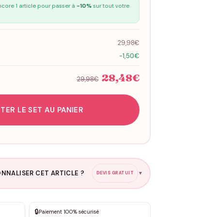
core 1 article pour passer à
-10%
sur tout votre
29,98€
-1,50€
28,48€
29,98€
TER LE SET AU PANIER
NNALISER CET ARTICLE ?
DEVIS GRATUIT
▼
esure
🔒
Paiement 100% sécurisé