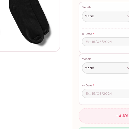
Modèle
✏️ Date
*
Modèle
✏️ Date
*
+ AJO