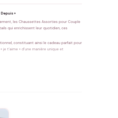
 Depuis »
eusement, les Chaussettes Assorties pour Couple
ails qui enrichissent leur quotidien, ces
ionnel, constituant ainsi le cadeau parfait pour
« je t’aime » d’une manière unique et
votre mariage pour immortaliser votre jour
t la force et l’unicité de votre union.
uveaux mariés en quête d’un présent mémorable,
ation en font un cadeau exceptionnel pour tout
ssorties pour Couple « Mariés Depuis », chaque