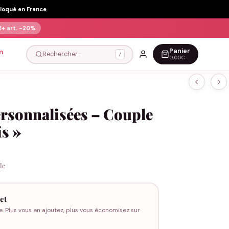
Floqué en France
5+ art.
-20%
Panier
n
Rechercher…
/
0,00€
ersonnalisées – Couple
s »
cle
et
e. Plus vous en ajoutez, plus vous économisez sur