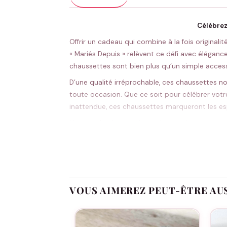
Célébrez
Offrir un cadeau qui combine à la fois original
« Mariés Depuis » relèvent ce défi avec éléganc
chaussettes sont bien plus qu’un simple acces
D’une qualité irréprochable, ces chaussettes no
toute occasion. Que ce soit pour célébrer votre
inattendue, ces chaussettes marqueront les esp
L’aspect le plus captivant de ces chaussettes r
spécial de façon originale et quotidienne. Chaq
Idéales pour les couples passionnés par les h
ou à ceux qui souhaitent réaffirmer leur engag
couple désirant symboliser leur amour de man
VOUS AIMEREZ PEUT-ÊTRE AU
Investissez dans un cadeau qui va au-delà du m
jour est une célébration de votre amour partag
Fabriqué à la commande, floqué en France.