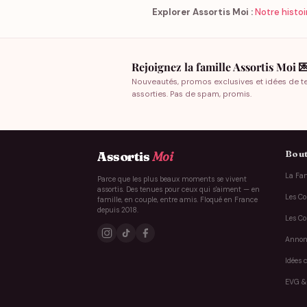
Explorer Assortis Moi :
Notre histoi
Rejoignez la famille Assortis Moi 
Nouveautés, promos exclusives et idées de t
assorties. Pas de spam, promis.
Bout
Assortis
Moi
La Fam
Parce que les plus beaux moments se vivent
assortis. Des tenues pour ceux qui s'aiment — en
Les Co
famille, en couple, entre amis. Floqué en France
depuis 2018.
Les Co
Annon
Idées 
EVG &