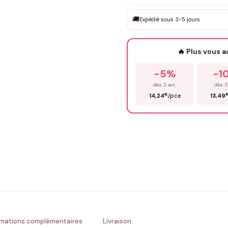
DEVIS GRATUIT · Personnali
🚚
Expédié sous 3-5 jours
Que souhaitez-vous ?
*
🔥 Plus vous 
Prénom
*
-5%
-1
dès 2 art.
dès 3
€
14,24
/pce
13,49
Précisions (optionnel)
ENV
💚 Retour sous 24-48h
🇫
rmations complémentaires
Livraison