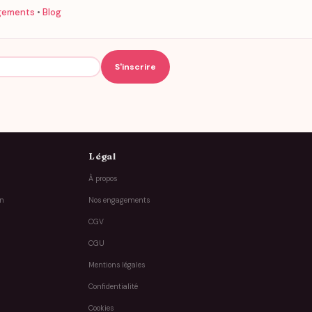
gements
•
Blog
Légal
À propos
on
Nos engagements
CGV
CGU
Mentions légales
Confidentialité
Cookies