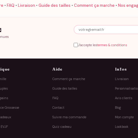
re
•
FAQ
•
Livraison
•
Guide des tailles
•
Comment ça marche
•
Nos enga

enues
J'accepte les
termes & conditions
ique
Aide
Infos
ille
Comment ça marche
Livraison
uples
Guide des tailles
Personnalisati
pains
FAQ
Avis clients
ce Grossesse
Contact
Blog
cadeaux
Suivre ma commande
Mon compte
 EVJF
Quiz cadeau
Lookbook