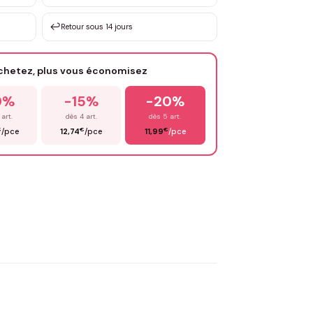
sation de 3 à 10€ selon la demande
↩️
Retour sous 14 jours
Votre texte / idée
*
achetez, plus vous économisez
Email
*
0%
-15%
-20%
 art.
dès 4 art.
dès 5 art.
€
€
€
/pce
12,74
/pce
11,99
/pce
OYER MA DEMANDE ✨
 Flocage en France
✅ Validation avant fabrication