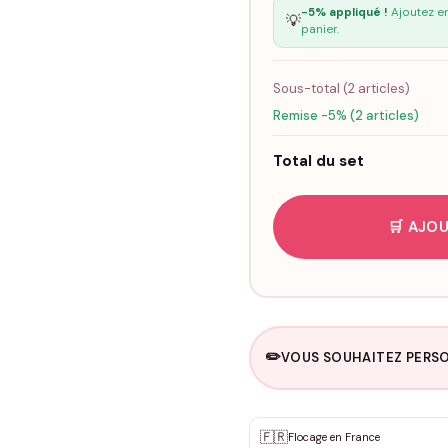
-5% appliqué !
Ajoutez en
💡
panier.
Sous-total (
2
articles)
Remise -5% (2 articles)
Total du set
🛒 AJOU
✏️
VOUS SOUHAITEZ PERSO
Personnalisation sur m
🇫🇷
✨
Flocage en France