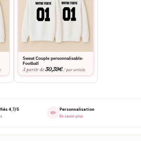
Sweat Couple personnalisable-
Sweat Couple Pe
Football
« Amoureux(se) d
30,39
€
30,3
À partir de
À partir de
e
/ par article
fiés 4,7/5
Personnalisation
✏️
is
En savoir plus