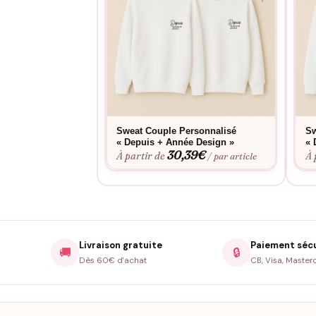
Sweat Couple Personnalisé
Sw
« Depuis + Année Design »
« 
30,39
€
À partir de
À 
/ par article
Livraison gratuite
Paiement séc
🚚
🔒
Dès 60€ d'achat
CB, Visa, Master