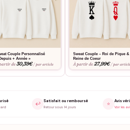
eat Couple Personnalisé
Sweat Couple – Roi de Pique &
Depuis + Année »
Reine de Coeur
30,39
€
27,99
€
partir de
À partir de
/ par article
/ par articl
urisé
Satisfait ou remboursé
Avis véri
↩️
⭐
card
Retour sous 14 jours
Voir les av