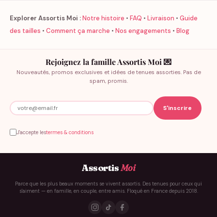
Explorer Assortis Moi :
Notre histoire
•
FAQ
•
Livraison
•
Guide
des tailles
•
Comment ça marche
•
Nos engagements
•
Blog
Rejoignez la famille Assortis Moi 💌
Nouveautés, promos exclusives et idées de tenues assorties. Pas de
spam, promis.
J'accepte les
termes & conditions
Assortis
Moi
Parce que les plus beaux moments se vivent assortis. Des tenues pour ceux qui
s'aiment — en famille, en couple, entre amis. Floqué en France depuis 2018.