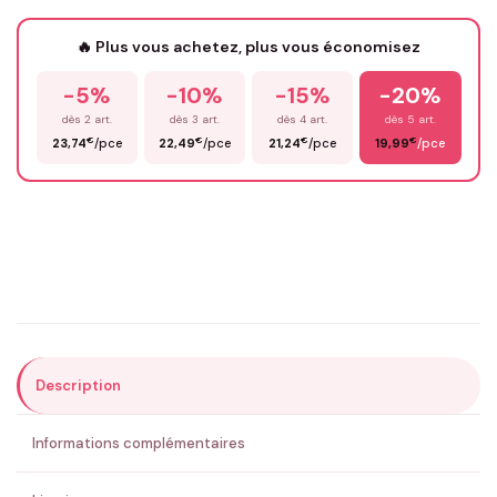
Votre texte / idée
*
🔥 Plus vous achetez, plus vous économisez
-5%
-10%
-15%
-20%
Prénom
*
dès 2 art.
dès 3 art.
dès 4 art.
dès 5 art.
€
€
€
€
23,74
/pce
22,49
/pce
21,24
/pce
19,99
/pce
Email
*
Précisions (optionnel)
Description
ENVOYER MA DEMANDE ✨
Informations complémentaires
💚 Retour sous 24-48h
🇫🇷 Flocage en France
✅ Validation avant fabrication