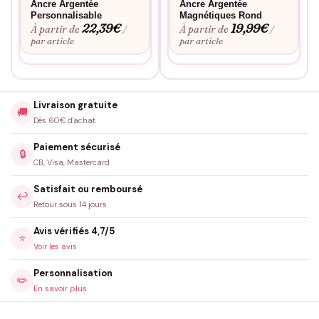
Ancre Argentée
Ancre Argentée
Personnalisable
Magnétiques Rond
22,39
€
19,99
€
À partir de
À partir de
/
/
par article
par article
Livraison gratuite
🚚
Dès 60€ d'achat
Paiement sécurisé
🔒
CB, Visa, Mastercard
Satisfait ou remboursé
↩️
Retour sous 14 jours
Avis vérifiés 4,7/5
⭐
Voir les avis
Personnalisation
✏️
En savoir plus