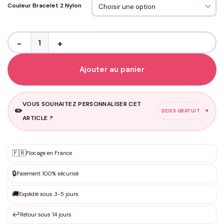
Couleur Bracelet 2 Nylon
quantité de Bracelets Couple Nylon Magnétiques Coeur - Ancre A
Ajouter au panier
VOUS SOUHAITEZ PERSONNALISER CET
✏️
▼
DEVIS GRATUIT
ARTICLE ?
Personnalisation sur mesure
🇫🇷
✨
Flocage en France
DEVIS GRATUIT · Personnalisation de 3 à 10€ selon la demande
🔒
Paiement 100% sécurisé
Que souhaitez-vous ?
*
🚚
Expédié sous 3-5 jours
↩️
Retour sous 14 jours