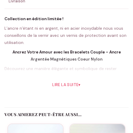
Livraison
Collection en édition limitée !
L’ancre n’étant ni en argent, ni en acier inoxydable nous vous
conseillons de la vernir avec un vernis de protection avant son
utilisation.
Ancrez Votre Amour avec les Bracelets Couple – Ancre
Argentée Magnétiques Coeur Nylon
Découvrez une manière élégante et symbolique de rester
connecté avec votre partenaire, grâce à notre tout nouveau
design de
bracelets pour couple
. Ces bijoux uniques, featuring
LIRE LA SUITE
▾
a magnetic heart and a stylish silver-colored anchor, sont bien
plus qu’un simple accessoire de mode. Ils sont un témoignage
vibrant de votre affection et un rappel constant de votre union,
même lorsque vous êtes physiquement séparés.
VOUS AIMEREZ PEUT-ÊTRE AUSSI…
La conception de l’ancre, souvent associée à la stabilité et à la
sécurité, fait de ces bracelets le cadeau idéal pour les
couples