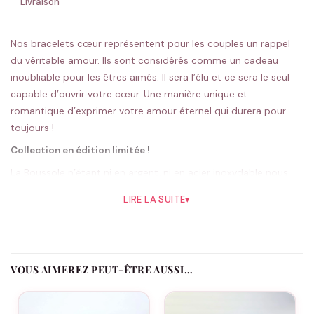
Livraison
Nos bracelets cœur représentent pour les couples un rappel
du véritable amour. Ils sont considérés comme un cadeau
inoubliable pour les êtres aimés. Il sera l’élu et ce sera le seul
capable d’ouvrir votre cœur. Une manière unique et
romantique d’exprimer votre amour éternel qui durera pour
toujours !
Collection en édition limitée !
La Boussole n’étant ni en argent, ni en acier inoxydable nous
vous conseillons de la vernir avec un vernis de protection avant
LIRE LA SUITE
▾
son utilisation.
Célébrez votre Amour avec les Bracelets Couple – Boussole
Magnétiques Cœur
Imaginés pour les âmes éprises d’aventure et de romance, les
VOUS AIMEREZ PEUT-ÊTRE AUSSI…
Bracelets Couple – Boussole Magnétiques Cœur sont le
cadeau idéal pour symboliser un amour qui guide et soutient,