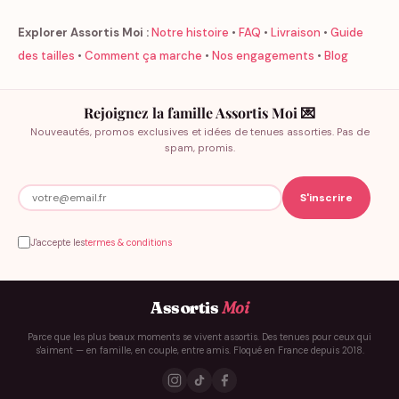
Explorer Assortis Moi :
Notre histoire
•
FAQ
•
Livraison
•
Guide
des tailles
•
Comment ça marche
•
Nos engagements
•
Blog
Rejoignez la famille Assortis Moi 💌
Nouveautés, promos exclusives et idées de tenues assorties. Pas de
spam, promis.
J'accepte les
termes & conditions
Assortis
Moi
Parce que les plus beaux moments se vivent assortis. Des tenues pour ceux qui
s'aiment — en famille, en couple, entre amis. Floqué en France depuis 2018.