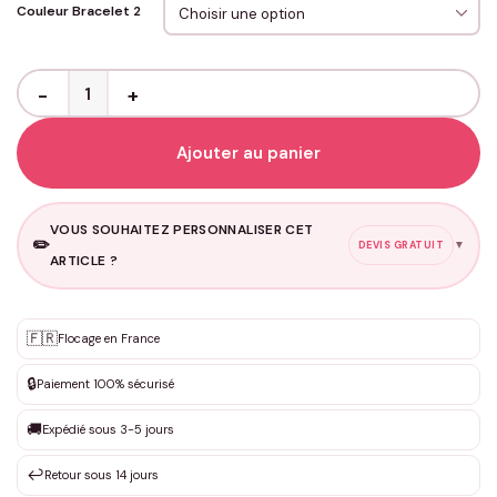
Couleur Bracelet 2
quantité de Bracelets Couple - Boussole Magnétiques Coeur
Ajouter au panier
VOUS SOUHAITEZ PERSONNALISER CET
✏️
▼
DEVIS GRATUIT
ARTICLE ?
Personnalisation sur mesure
🇫🇷
✨
Flocage en France
DEVIS GRATUIT · Personnalisation de 3 à 10€ selon la demande
🔒
Paiement 100% sécurisé
Que souhaitez-vous ?
*
🚚
Expédié sous 3-5 jours
↩️
Retour sous 14 jours