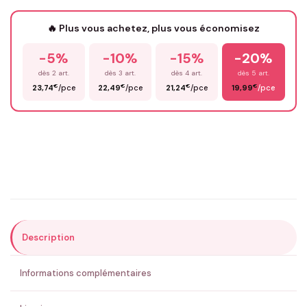
Votre texte / idée
*
🔥 Plus vous achetez, plus vous économisez
-5%
-10%
-15%
-20%
Prénom
*
dès 2 art.
dès 3 art.
dès 4 art.
dès 5 art.
€
€
€
€
23,74
/pce
22,49
/pce
21,24
/pce
19,99
/pce
Email
*
Précisions (optionnel)
Description
ENVOYER MA DEMANDE ✨
Informations complémentaires
💚 Retour sous 24-48h
🇫🇷 Flocage en France
✅ Validation avant fabrication