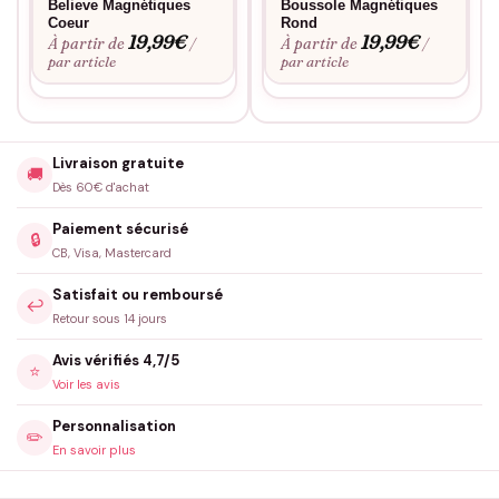
Believe Magnétiques
Boussole Magnétiques
Coeur
Rond
19,99
€
19,99
€
À partir de
À partir de
/
/
par article
par article
Livraison gratuite
🚚
Dès 60€ d'achat
Paiement sécurisé
🔒
CB, Visa, Mastercard
Satisfait ou remboursé
↩️
Retour sous 14 jours
Avis vérifiés 4,7/5
⭐
Voir les avis
Personnalisation
✏️
En savoir plus