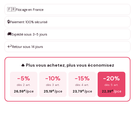
Personnalisation sur mesure
🇫🇷
✨
Flocage en France
DEVIS GRATUIT · Personnalisation de 3 à 10€ selon la demande
🔒
Paiement 100% sécurisé
Que souhaitez-vous ?
*
🚚
Expédié sous 3-5 jours
↩️
Retour sous 14 jours
Votre texte / idée
*
🔥 Plus vous achetez, plus vous économisez
-5%
-10%
-15%
-20%
Prénom
*
dès 2 art.
dès 3 art.
dès 4 art.
dès 5 art.
€
€
€
€
26,59
/pce
25,19
/pce
23,79
/pce
22,39
/pce
Email
*
Précisions (optionnel)