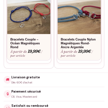
quotidien, ce set de bracelets est le cadeau parfait pour
assurer que votre moitié se sente toujours connectée à vous.
Fabriqué à la commande, floqué en France.
Bracelets Couple –
Bracelets Couple Nylon
Océan Magnétiques
Magnétiques Rond-
Rond
Ancre Argentée
19,99
€
19,99
€
À partir de
À partir de
/
/
par article
par article
Livraison gratuite
🚚
Dès 60€ d'achat
Paiement sécurisé
🔒
CB, Visa, Mastercard
Satisfait ou remboursé