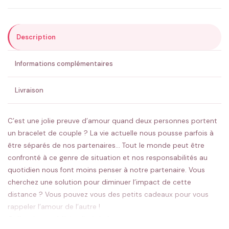
Description
ENVOYER MA DEMANDE ✨
Informations complémentaires
💚 Retour sous 24-48h
🇫🇷 Flocage en France
✅ Validation avant fabrication
Livraison
C’est une jolie preuve d’amour quand deux personnes portent
un bracelet de couple ?
La vie actuelle nous pousse parfois à
être séparés de nos partenaires… Tout le monde peut être
confronté à ce genre de situation et nos responsabilités au
quotidien nous font moins penser à notre partenaire. Vous
cherchez une solution pour diminuer l’impact de cette
distance ? Vous pouvez vous des petits cadeaux pour vous
rappeler l’amour de l’autre !
Collection en édition limitée !