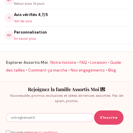
↩️
Retour sous 14 jours
Avis vérifiés 4,7/5
⭐
Voir les avis
Personnalisation
✏️
En savoir plus
Explorer Assortis Moi :
Notre histoire
•
FAQ
•
Livraison
•
Guide
des tailles
•
Comment ça marche
•
Nos engagements
•
Blog
Rejoignez la famille Assortis Moi 💌
Nouveautés, promos exclusives et idées de tenues assorties. Pas de
spam, promis.
J'accepte les
termes & conditions